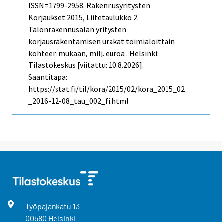
ISSN=1799-2958.
Rakennusyritysten
Korjaukset
2015, Liitetaulukko 2.
Talonrakennusalan yritysten
korjausrakentamisen urakat toimialoittain
kohteen mukaan, milj. euroa . Helsinki:
Tilastokeskus [viitattu: 10.8.2026].
Saantitapa:
https://stat.fi/til/kora/2015/02/kora_2015_02
_2016-12-08_tau_002_fi.html
Työpajankatu
13
00580
Helsinki