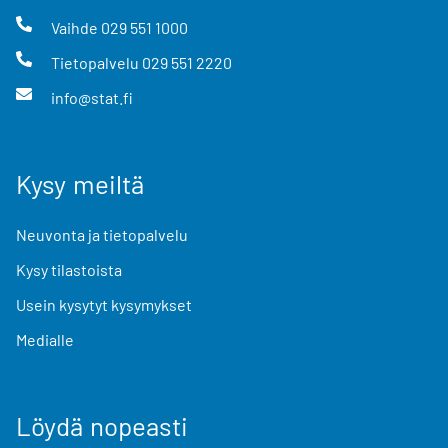
Vaihde
029 551 1000
Tietopalvelu
029 551 2220
info@stat.fi
Kysy meiltä
Neuvonta ja tietopalvelu
Kysy tilastoista
Usein kysytyt kysymykset
Medialle
Löydä nopeasti