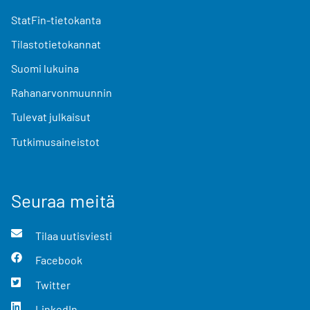
StatFin-tietokanta
Tilastotietokannat
Suomi lukuina
Rahanarvonmuunnin
Tulevat julkaisut
Tutkimusaineistot
Seuraa meitä
Tilaa uutisviesti
Facebook
Twitter
LinkedIn