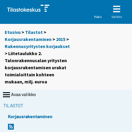
Valikko
Haku
Etusivu
>
Tilastot
>
Korjausrakentaminen
>
2015
>
Rakennusyritysten korjaukset
> Liitetaulukko 2.
Talonrakennusalan yritysten
korjausrakentamisen urakat
toimialoittain kohteen
mukaan, milj. euroa
Avaa valikko
TILASTOT
Korjausrakentaminen