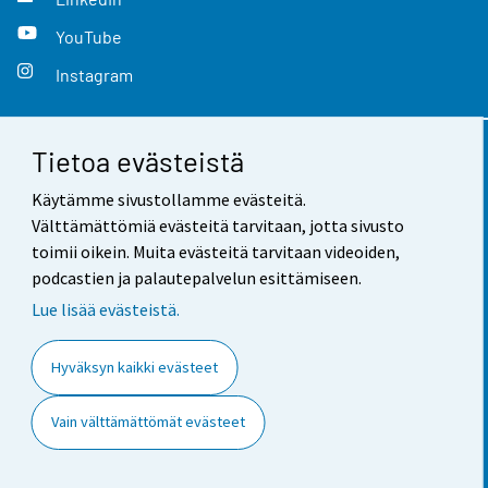
YouTube
Instagram
Tietoa evästeistä
Yhteystiedot
Käytämme sivustollamme evästeitä.
Palaute
Välttämättömiä evästeitä tarvitaan, jotta sivusto
toimii oikein. Muita evästeitä tarvitaan videoiden,
Käyttöehdot
podcastien ja palautepalvelun esittämiseen.
Tietosuoja
Lue lisää evästeistä.
Saavutettavuus
Hyväksyn kaikki evästeet
Tietoa sivustosta
Vain välttämättömät evästeet
Evästeasetukset