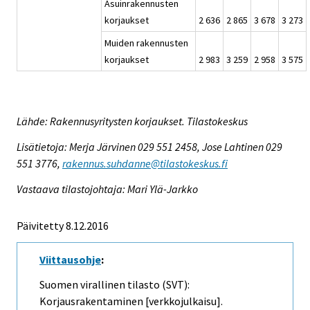
Asuinrakennusten
korjaukset
2 636
2 865
3 678
3 273
Muiden rakennusten
korjaukset
2 983
3 259
2 958
3 575
Lähde: Rakennusyritysten korjaukset. Tilastokeskus
Lisätietoja: Merja Järvinen 029 551 2458, Jose Lahtinen 029
551 3776,
rakennus.suhdanne@tilastokeskus.fi
Vastaava tilastojohtaja: Mari Ylä-Jarkko
Päivitetty 8.12.2016
Viittausohje
:
Suomen virallinen tilasto (SVT):
Korjausrakentaminen [verkkojulkaisu].