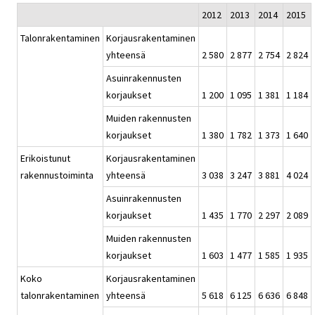
2012
2013
2014
2015
Talonrakentaminen
Korjausrakentaminen
yhteensä
2 580
2 877
2 754
2 824
Asuinrakennusten
korjaukset
1 200
1 095
1 381
1 184
Muiden rakennusten
korjaukset
1 380
1 782
1 373
1 640
Erikoistunut
Korjausrakentaminen
rakennustoiminta
yhteensä
3 038
3 247
3 881
4 024
Asuinrakennusten
korjaukset
1 435
1 770
2 297
2 089
Muiden rakennusten
korjaukset
1 603
1 477
1 585
1 935
Koko
Korjausrakentaminen
talonrakentaminen
yhteensä
5 618
6 125
6 636
6 848