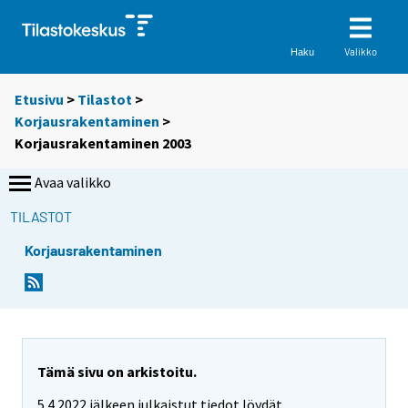
Valikko
Haku
Etusivu
>
Tilastot
>
Korjausrakentaminen
>
Korjausrakentaminen 2003
Avaa valikko
TILASTOT
Korjausrakentaminen
Tämä sivu on arkistoitu.
5.4.2022 jälkeen julkaistut tiedot löydät