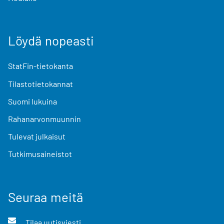
Löydä nopeasti
StatFin-tietokanta
Tilastotietokannat
Suomi lukuina
Rahanarvonmuunnin
Tulevat julkaisut
Tutkimusaineistot
Seuraa meitä
Tilaa uutisviesti