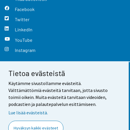
Facebook
Twitter
LinkedIn
YouTube
Instagram
Tietoa evästeistä
Yhteystiedot
Käytämme sivustollamme evästeitä.
Palaute
Välttämättömiä evästeitä tarvitaan, jotta sivusto
toimii oikein. Muita evästeitä tarvitaan videoiden,
Käyttöehdot
podcastien ja palautepalvelun esittämiseen.
Tietosuoja
Lue lisää evästeistä.
Saavutettavuus
Hyväksyn kaikki evästeet