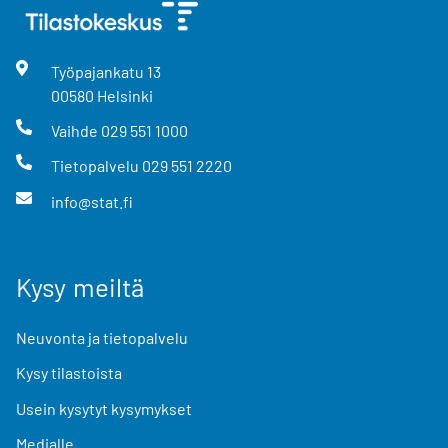
Työpajankatu
13
00580
Helsinki
Vaihde
029 551 1000
Tietopalvelu
029 551 2220
info@stat.fi
Kysy meiltä
Neuvonta ja tietopalvelu
Kysy tilastoista
Usein kysytyt kysymykset
Medialle