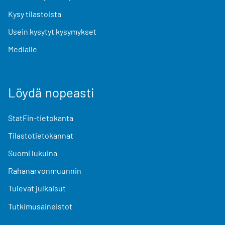
Kysy tilastoista
Usein kysytyt kysymykset
Medialle
Löydä nopeasti
StatFin-tietokanta
Tilastotietokannat
Suomi lukuina
Rahanarvonmuunnin
Tulevat julkaisut
Tutkimusaineistot