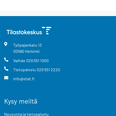
Työpajankatu
13
00580
Helsinki
Vaihde
029 551 1000
Tietopalvelu
029 551 2220
info@stat.fi
Kysy meiltä
Neuvonta ja tietopalvelu