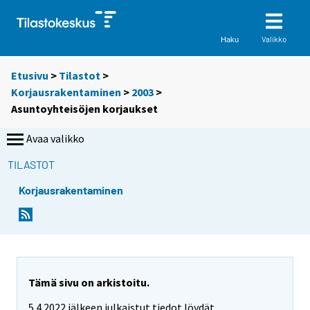
Valikko
Haku
Etusivu
>
Tilastot
>
Korjausrakentaminen
>
2003
>
Asuntoyhteisöjen korjaukset
Avaa valikko
TILASTOT
Korjausrakentaminen
Tämä sivu on arkistoitu.
5.4.2022 jälkeen julkaistut tiedot löydät