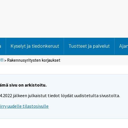
a
Kyselyt ja tiedonkeruut
Tuotteet ja palvelut
Aja
11
>
Rakennusyritysten korjaukset
ämä sivu on arkistoitu.
.4.2022 jälkeen julkaistut tiedot löydät uudistetulta sivustolta.
iirry uudelle tilastosivulle