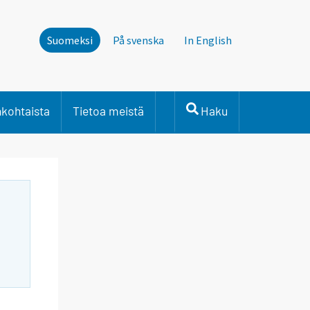
Suomeksi
På svenska
In English
nkohtaista
Tietoa meistä
Haku