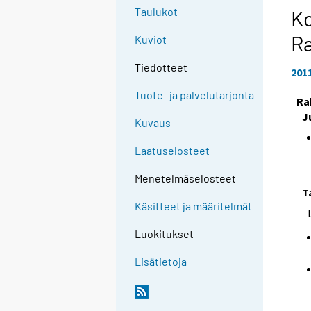
Taulukot
Ko
Ra
Kuviot
Tiedotteet
201
Tuote- ja palvelutarjonta
Ra
J
Kuvaus
Laatuselosteet
Menetelmäselosteet
T
Käsitteet ja määritelmät
Luokitukset
Lisätietoja