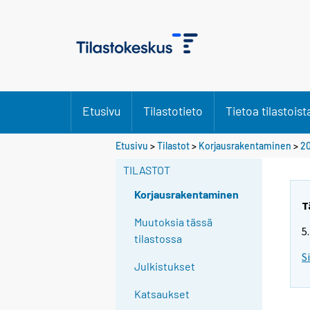
Etusivu
Tilastotieto
Tietoa tilastoist
Etusivu
>
Tilastot
>
Korjausrakentaminen
>
20
TILASTOT
Korjausrakentaminen
T
Muutoksia tässä
5
tilastossa
S
Julkistukset
Katsaukset