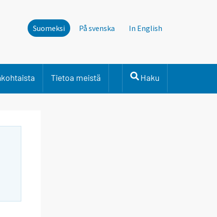
Suomeksi
På svenska
In English
nkohtaista
Tietoa meistä
Haku