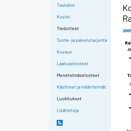
Taulukot
Ko
Ra
Kuviot
Tiedotteet
200
Tuote- ja palvelutarjonta
Ra
J
Kuvaus
Laatuselosteet
T
Menetelmäselosteet
Käsitteet ja määritelmät
Luokitukset
Lisätietoja
L