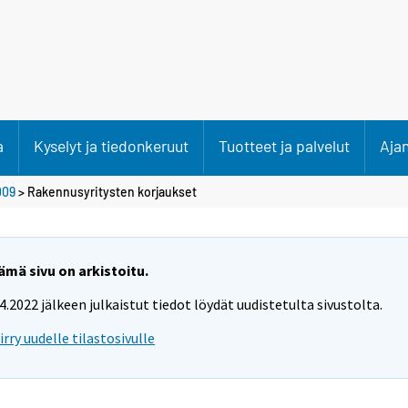
a
Kyselyt ja tiedonkeruut
Tuotteet ja palvelut
Aja
009
>
Rakennusyritysten korjaukset
ämä sivu on arkistoitu.
.4.2022 jälkeen julkaistut tiedot löydät uudistetulta sivustolta.
iirry uudelle tilastosivulle