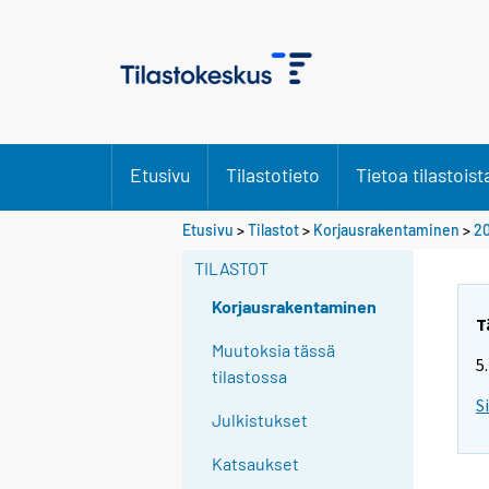
Etusivu
Tilastotieto
Tietoa tilastoist
Etusivu
>
Tilastot
>
Korjausrakentaminen
>
2
TILASTOT
Korjausrakentaminen
T
Muutoksia tässä
5
tilastossa
S
Julkistukset
Katsaukset