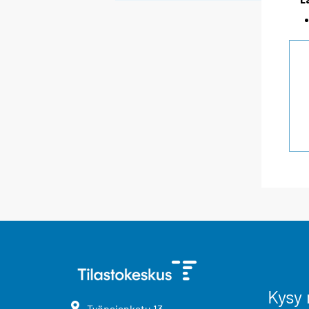
Kysy 
Työpajankatu
13