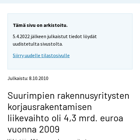
u
u
a
a
r
r
e
e
Tämä sivu on arkistoitu.
m
m
5.4.2022 jälkeen julkaistut tiedot löydät
o
o
v
v
uudistetulta sivustolta.
i
i
Siirry uudelle tilastosivulle
n
n
g
g
t
t
o
o
Julkaistu: 8.10.2010
a
a
n
n
Suurimpien rakennusyritysten
o
o
t
t
korjausrakentamisen
h
h
e
e
liikevaihto oli 4,3 mrd. euroa
r
r
s
s
vuonna 2009
e
e
r
r