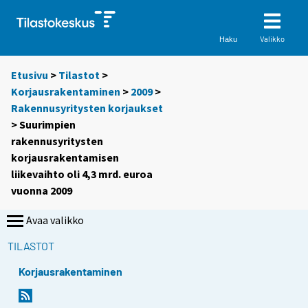
Valikko
Haku
Etusivu
>
Tilastot
>
Korjausrakentaminen
>
2009
>
Rakennusyritysten korjaukset
> Suurimpien
rakennusyritysten
korjausrakentamisen
liikevaihto oli 4,3 mrd. euroa
vuonna 2009
Avaa valikko
TILASTOT
Korjausrakentaminen
Y
Y
o
o