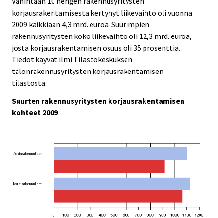
Vähintään 10 hengen rakennusyritysten
v
v
korjausrakentamisesta kertynyt liikevaihto oli vuonna
i
i
2009 kaikkiaan 4,3 mrd. euroa. Suurimpien
c
c
e
e
rakennusyritysten koko liikevaihto oli 12,3 mrd. euroa,
.
.
josta korjausrakentamisen osuus oli 35 prosenttia.
Tiedot käyvät ilmi Tilastokeskuksen
talonrakennusyritysten korjausrakentamisen
tilastosta.
Suurten rakennusyritysten korjausrakentamisen
kohteet 2009