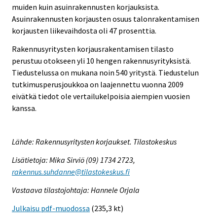
muiden kuin asuinrakennusten korjauksista.
Asuinrakennusten korjausten osuus talonrakentamisen
korjausten liikevaihdosta oli 47 prosenttia.
Rakennusyritysten korjausrakentamisen tilasto
perustuu otokseen yli 10 hengen rakennusyrityksistä.
Tiedustelussa on mukana noin 540 yritystä. Tiedustelun
tutkimusperusjoukkoa on laajennettu vuonna 2009
eivätkä tiedot ole vertailukelpoisia aiempien vuosien
kanssa.
Lähde: Rakennusyritysten korjaukset. Tilastokeskus
Lisätietoja: Mika Sirviö (09) 1734 2723,
rakennus.suhdanne@tilastokeskus.fi
Vastaava tilastojohtaja: Hannele Orjala
Julkaisu pdf-muodossa
(235,3 kt)