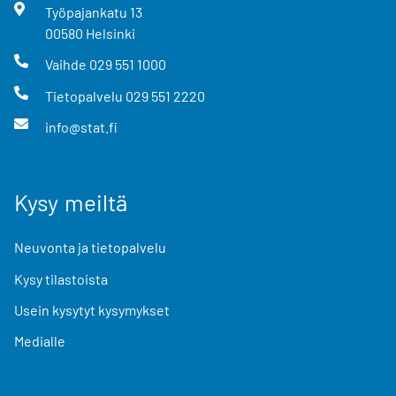
Työpajankatu
13
00580
Helsinki
Vaihde
029 551 1000
Tietopalvelu
029 551 2220
info@stat.fi
Kysy meiltä
Neuvonta ja tietopalvelu
Kysy tilastoista
Usein kysytyt kysymykset
Medialle