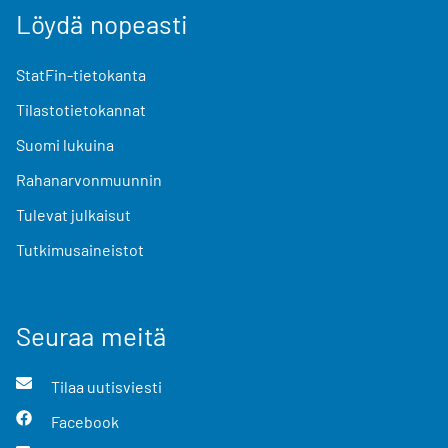
Löydä nopeasti
StatFin-tietokanta
Tilastotietokannat
Suomi lukuina
Rahanarvonmuunnin
Tulevat julkaisut
Tutkimusaineistot
Seuraa meitä
Tilaa uutisviesti
Facebook