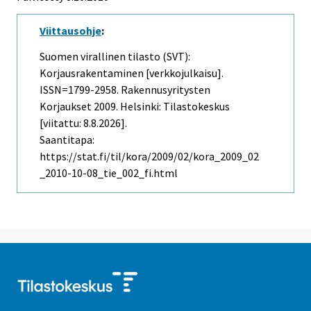
Viittausohje
:
Suomen virallinen tilasto (SVT):
Korjausrakentaminen [verkkojulkaisu].
ISSN=1799-2958.
Rakennusyritysten
Korjaukset
2009. Helsinki: Tilastokeskus
[viitattu: 8.8.2026].
Saantitapa:
https://stat.fi/til/kora/2009/02/kora_2009_02
_2010-10-08_tie_002_fi.html