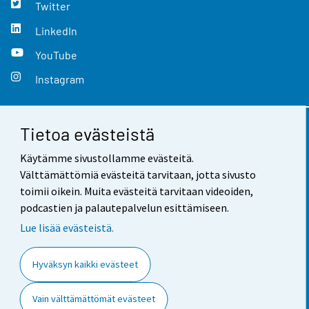
Twitter
LinkedIn
YouTube
Instagram
Tietoa evästeistä
Yhteystiedot
Käytämme sivustollamme evästeitä.
Palaute
Välttämättömiä evästeitä tarvitaan, jotta sivusto
toimii oikein. Muita evästeitä tarvitaan videoiden,
Käyttöehdot
podcastien ja palautepalvelun esittämiseen.
Tietosuoja
Lue lisää evästeistä.
Saavutettavuus
Hyväksyn kaikki evästeet
Tietoa sivustosta
Vain välttämättömät evästeet
Evästeasetukset