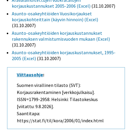
Aravalainoitettujen vuokratalojen
korjauskustannukset 2005-2006 (Excel)
(31.10.2007)
Asunto-osakeyhtiöiden Vuosikorjaukset
korjauskohteittain (käyvin hinnoin) (Excel)
(31.10.2007)
Asunto-osakeyhtiöiden korjauskustannukset
rakennuksen valmistumisvuoden mukaan (Excel)
(31.10.2007)
Asunto-osakeyhtiöiden korjauskustannukset, 1995-
2005 (Excel)
(31.10.2007)
Viittausohje
:
Suomen virallinen tilasto (SVT):
Korjausrakentaminen [verkkojulkaisu].
ISSN=1799-2958. Helsinki: Tilastokeskus
[viitattu: 9.8.2026].
Saantitapa:
https://stat.fi/til/kora/2006/01/index.html