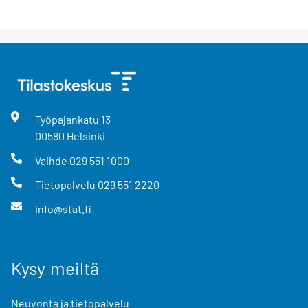
Työpajankatu
13
00580
Helsinki
Vaihde
029 551 1000
Tietopalvelu
029 551 2220
info@stat.fi
Kysy meiltä
Neuvonta ja tietopalvelu