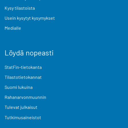
Kysy tilastoista
Usein kysytyt kysymykset
Medialle
Löydä nopeasti
StatFin-tietokanta
Tilastotietokannat
Suomi lukuina
Rahanarvonmuunnin
Tulevat julkaisut
Tutkimusaineistot