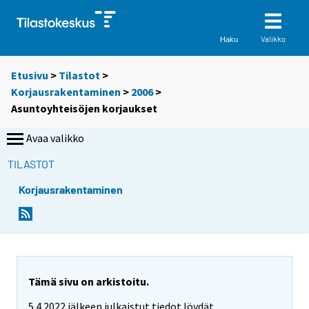
Valikko
Haku
Etusivu
>
Tilastot
>
Korjausrakentaminen
>
2006
>
Asuntoyhteisöjen korjaukset
Avaa valikko
TILASTOT
Korjausrakentaminen
Tämä sivu on arkistoitu.
5.4.2022 jälkeen julkaistut tiedot löydät