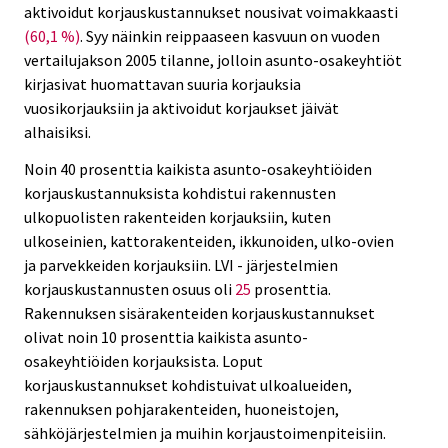
aktivoidut korjauskustannukset nousivat voimakkaasti
(60,1 %)
. Syy näinkin reippaaseen kasvuun on vuoden
vertailujakson 2005 tilanne, jolloin asunto-osakeyhtiöt
kirjasivat huomattavan suuria korjauksia
vuosikorjauksiin ja aktivoidut korjaukset jäivät
alhaisiksi.
Noin 40 prosenttia kaikista asunto-osakeyhtiöiden
korjauskustannuksista kohdistui rakennusten
ulkopuolisten rakenteiden korjauksiin, kuten
ulkoseinien, kattorakenteiden, ikkunoiden, ulko-ovien
ja parvekkeiden korjauksiin. LVI - järjestelmien
korjauskustannusten osuus oli
25
prosenttia.
Rakennuksen sisärakenteiden korjauskustannukset
olivat noin 10 prosenttia kaikista asunto-
osakeyhtiöiden korjauksista. Loput
korjauskustannukset kohdistuivat ulkoalueiden,
rakennuksen pohjarakenteiden, huoneistojen,
sähköjärjestelmien ja muihin korjaustoimenpiteisiin.