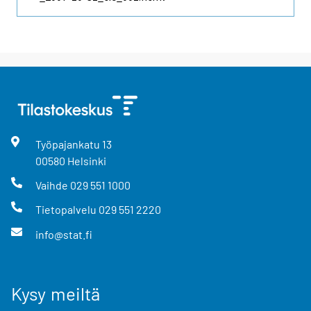
Työpajankatu
13
00580
Helsinki
Vaihde
029 551 1000
Tietopalvelu
029 551 2220
info@stat.fi
Kysy meiltä