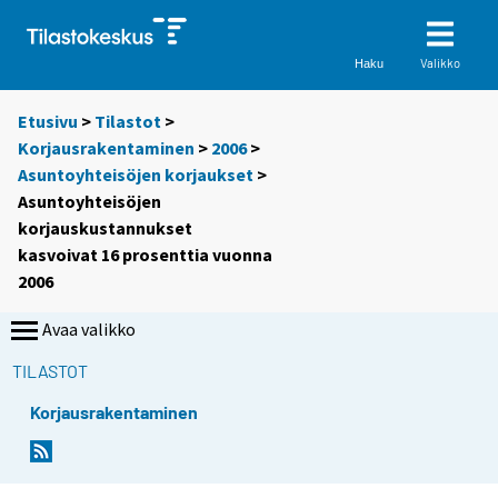
Valikko
Haku
Etusivu
>
Tilastot
>
Korjausrakentaminen
>
2006
>
Asuntoyhteisöjen korjaukset
>
Asuntoyhteisöjen
korjauskustannukset
kasvoivat 16 prosenttia vuonna
2006
Avaa valikko
TILASTOT
Korjausrakentaminen
S
S
i
i
i
i