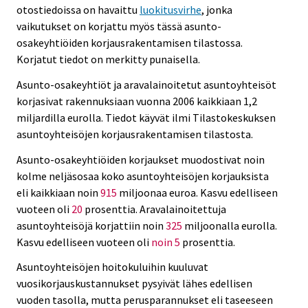
otostiedoissa on havaittu
luokitusvirhe
, jonka
vaikutukset on korjattu myös tässä asunto-
osakeyhtiöiden korjausrakentamisen tilastossa.
Korjatut tiedot on merkitty punaisella.
Asunto-osakeyhtiöt ja aravalainoitetut asuntoyhteisöt
korjasivat rakennuksiaan vuonna 2006 kaikkiaan 1,2
miljardilla eurolla. Tiedot käyvät ilmi Tilastokeskuksen
asuntoyhteisöjen korjausrakentamisen tilastosta.
Asunto-osakeyhtiöiden korjaukset muodostivat noin
kolme neljäsosaa koko asuntoyhteisöjen korjauksista
eli kaikkiaan noin
915
miljoonaa euroa. Kasvu edelliseen
vuoteen oli
20
prosenttia. Aravalainoitettuja
asuntoyhteisöjä korjattiin noin
325
miljoonalla eurolla.
Kasvu edelliseen vuoteen oli
noin 5
prosenttia.
Asuntoyhteisöjen hoitokuluihin kuuluvat
vuosikorjauskustannukset pysyivät lähes edellisen
vuoden tasolla, mutta perusparannukset eli taseeseen