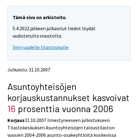
r
r
r
r
y
y
Tämä sivu on arkistoitu.
t
t
5.4.2022 jälkeen julkaistut tiedot löydät
t
t
o
o
uudistetulta sivustolta.
i
i
Siirry uudelle tilastosivulle
s
s
e
e
e
e
n
n
Julkaistu: 31.10.2007
p
p
a
a
Asuntoyhteisöjen
l
l
v
v
korjauskustannukset kasvoivat
e
e
l
l
16
prosenttia vuonna 2006
u
u
u
u
Korjaus
31.10.2007 ilmestyneeseen julkistukseen.
n
n
Tilastokeskuksen Asuntoyhteisöjen taloustilaston
.
.
vuosien 2004-2006 asunto-osakeyhtiöitä koskevissa