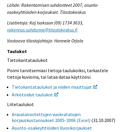
Lähde: Rakentamisen suhdanteet 2007, asunto-
osakeyhtiöiden korjaukset. Tilastokeskus
Lisätietoja: Kaj Isaksson (09) 1734 3633,
rakennus.suhdanne@tilastokeskus.fi
Vastaava tilastojohtaja: Hannele Orjala
Taulukot
Tietokantataulukot
Poimi tarvitsemiasi tietoja taulukoiksi, tarkastele
tietoja kuvioina, tai lataa dataa käyttöösi.
Tietokantataulukot ja niiden muuttujat
Arkistoidut taulukot
Liitetaulukot
Aravalainoitettujen vuokratalojen
korjauskustannukset 2005-2006 (Excel)
(31.10.2007)
Asunto-osakeyhtiöiden Vuosikorjaukset