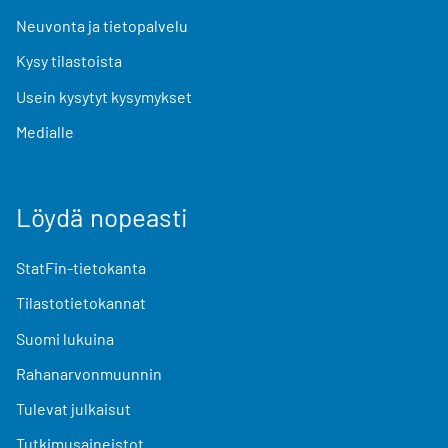
Neuvonta ja tietopalvelu
Kysy tilastoista
Usein kysytyt kysymykset
Medialle
Löydä nopeasti
StatFin-tietokanta
Tilastotietokannat
Suomi lukuina
Rahanarvonmuunnin
Tulevat julkaisut
Tutkimusaineistot