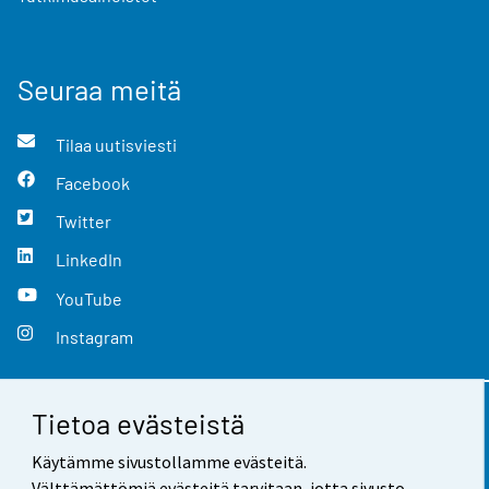
Seuraa meitä
Tilaa uutisviesti
Facebook
Twitter
LinkedIn
YouTube
Instagram
Tietoa evästeistä
Yhteystiedot
Käytämme sivustollamme evästeitä.
Palaute
Välttämättömiä evästeitä tarvitaan, jotta sivusto