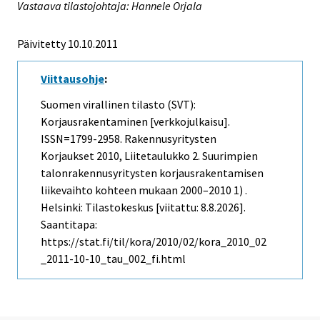
Vastaava tilastojohtaja: Hannele Orjala
Päivitetty 10.10.2011
Viittausohje
:
Suomen virallinen tilasto (SVT):
Korjausrakentaminen [verkkojulkaisu].
ISSN=1799-2958.
Rakennusyritysten
Korjaukset
2010, Liitetaulukko 2. Suurimpien
talonrakennusyritysten korjausrakentamisen
liikevaihto kohteen mukaan 2000–2010 1) .
Helsinki: Tilastokeskus [viitattu: 8.8.2026].
Saantitapa:
https://stat.fi/til/kora/2010/02/kora_2010_02
_2011-10-10_tau_002_fi.html