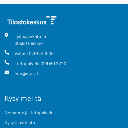
Työpajankatu
13
00580
Helsinki
Vaihde
029 551 1000
Tietopalvelu
029 551 2220
info@stat.fi
Kysy meiltä
Neuvonta ja tietopalvelu
Kysy tilastoista