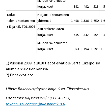
Muiden rakennusten
korjaukset
391
492
518
559
Koko
Korjausrakentaminen
talonrakentaminen
yhteensä
1 498
1 536
1 650
1 671
(41 ja 43), TOL 2008
Asuinrakennusten
korjaukset
445
342
455
499
Muiden rakennusten
korjaukset
1 053
1 194
1 195
1 172
1) Vuosien 2009 ja 2010 tiedot eivät ole vertailukelpoisia
aiempien vuosien kanssa.
2) Ennakkotieto.
Lähde: Rakennusyritysten korjaukset. Tilastokeskus
Lisätietoja: Kaj Isaksson (09) 1734 2723,
rakennus.suhdanne@tilastokeskus.fi