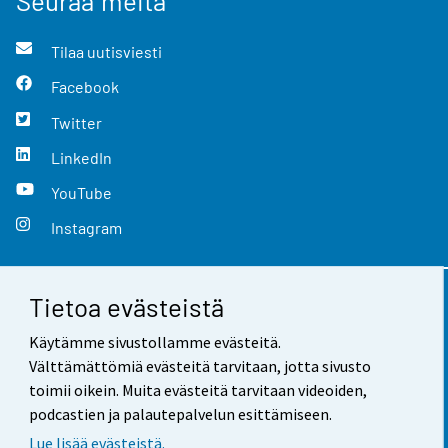
Seuraa meitä
Tilaa uutisviesti
Facebook
Twitter
LinkedIn
YouTube
Instagram
Tietoa evästeistä
Yhteystiedot
Käytämme sivustollamme evästeitä.
Palaute
Välttämättömiä evästeitä tarvitaan, jotta sivusto
toimii oikein. Muita evästeitä tarvitaan videoiden,
Käyttöehdot
podcastien ja palautepalvelun esittämiseen.
Tietosuoja
Lue lisää evästeistä.