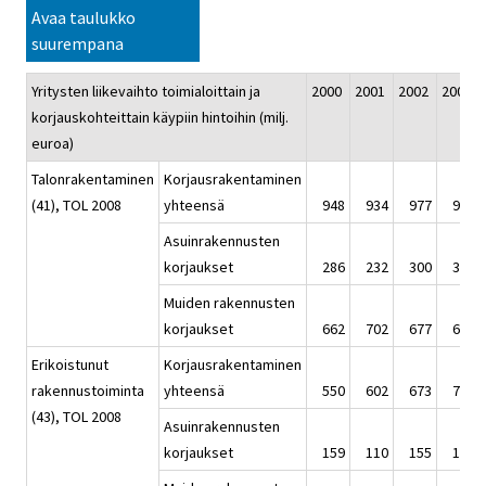
Avaa taulukko
suurempana
Yritysten liikevaihto toimialoittain ja
2000
2001
2002
2003
korjauskohteittain käypiin hintoihin (milj.
euroa)
Talonrakentaminen
Korjausrakentaminen
(41), TOL 2008
yhteensä
948
934
977
926
Asuinrakennusten
korjaukset
286
232
300
313
Muiden rakennusten
korjaukset
662
702
677
613
Erikoistunut
Korjausrakentaminen
rakennustoiminta
yhteensä
550
602
673
745
(43), TOL 2008
Asuinrakennusten
korjaukset
159
110
155
186