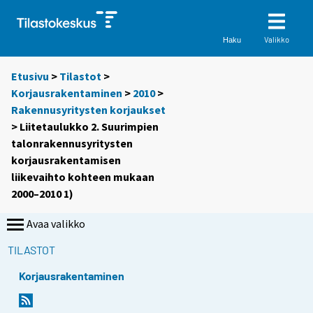
Valikko
Haku
Etusivu
>
Tilastot
>
Korjausrakentaminen
>
2010
>
Rakennusyritysten korjaukset
> Liitetaulukko 2. Suurimpien
talonrakennusyritysten
korjausrakentamisen
liikevaihto kohteen mukaan
2000–2010 1)
Avaa valikko
TILASTOT
Korjausrakentaminen