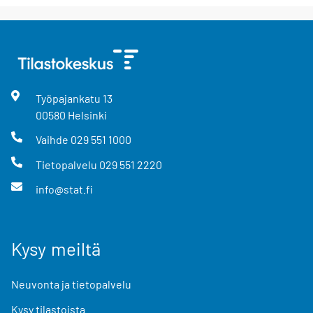
Työpajankatu
13
00580
Helsinki
Vaihde
029 551 1000
Tietopalvelu
029 551 2220
info@stat.fi
Kysy meiltä
Neuvonta ja tietopalvelu
Kysy tilastoista