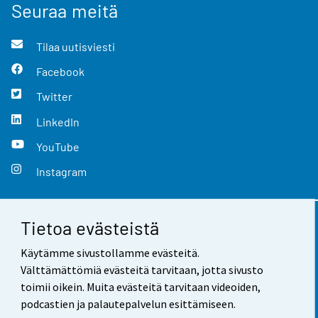
Seuraa meitä
Tilaa uutisviesti
Facebook
Twitter
LinkedIn
YouTube
Instagram
Tietoa evästeistä
Yhteystiedot
Käytämme sivustollamme evästeitä.
Palaute
Välttämättömiä evästeitä tarvitaan, jotta sivusto
toimii oikein. Muita evästeitä tarvitaan videoiden,
Käyttöehdot
podcastien ja palautepalvelun esittämiseen.
Tietosuoja