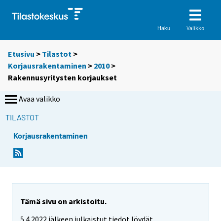
Valikko
Haku
Etusivu
>
Tilastot
>
Korjausrakentaminen
>
2010
>
Rakennusyritysten korjaukset
Avaa valikko
TILASTOT
Korjausrakentaminen
Tämä sivu on arkistoitu.
5.4.2022 jälkeen julkaistut tiedot löydät