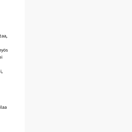
taa,
myös
pi
i,
ilaa