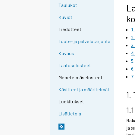
g
Taulukot
La
t
ko
Kuviot
o
a
Tiedotteet
1
n
2
o
Tuote- ja palvelutarjonta
3
t
4
Kuvaus
h
5
e
Laatuselosteet
6
r
7
s
Menetelmäselosteet
e
Käsitteet ja määritelmät
r
1.
v
Luokitukset
i
1.
c
Lisätietoja
e
Rake
.
ja s