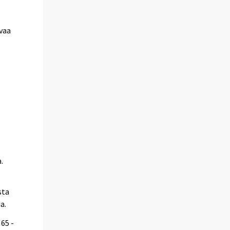
vaa
.
sta
a.
65 -