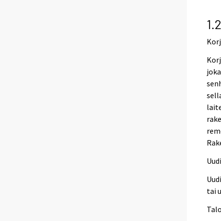
1.
Kor
Kor
joka
senh
sell
lait
rake
remo
Rak
Uud
Uudi
tai
Tal