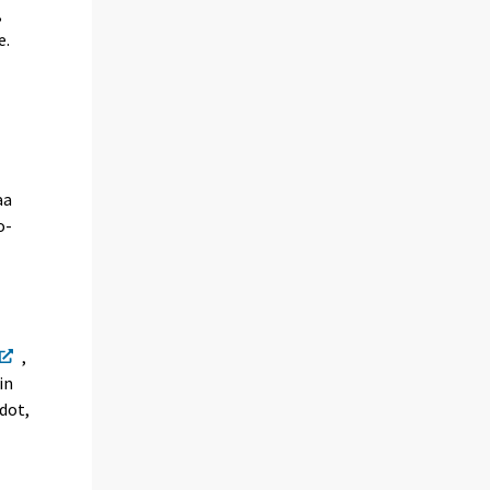
,
e.
aa
o-
,
in
dot,