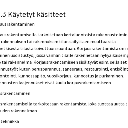
2.3 Käytetyt käsitteet
jausrakentaminen
jausrakentamisella tarkoitetaan kertaluontoista rakennustoimin
 rakennuksen tai rakennuksen tilan säilyttäen muuttaa sitä
etkisestä tilasta toivottuun suuntaan. Korjausrakentamista on 
ainen uudistustyö, jossa vanhan tilalle rakennetaan nykyaikaisem
e tai rakennelma. Korjausrakentamiseen sisältyvät esim. sellaiset
nnustyöt kuten perusparannus, saneeraus, restaurointi, entisöint
ntointi, kunnossapito, vuosikorjaus, kunnostus ja purkaminen.
ennusten laajennukset eivät kuulu korjausrakentamiseen.
israkentaminen
srakentamisella tarkoitetaan rakentamista, joka tuottaa uutta t
 uuden rakennelman.
otekniikka