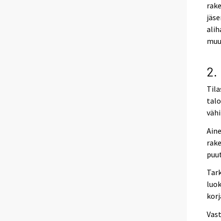
rake
jäse
alih
muut
2.
Tila
talo
vähi
Aine
rake
puut
Tark
luok
kor
Vast