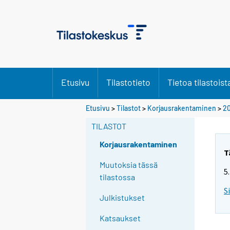
Etusivu
Tilastotieto
Tietoa tilastoist
Y
Etusivu
>
Tilastot
>
Korjausrakentaminen
>
2
o
TILASTOT
u
a
Korjausrakentaminen
r
T
e
Muutoksia tässä
5
m
tilastossa
o
S
Julkistukset
v
i
Katsaukset
n