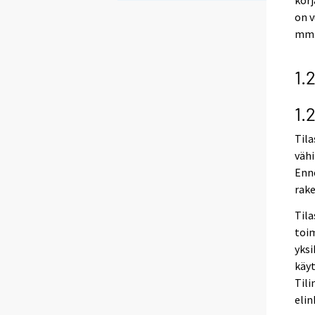
korj
on v
mm. 
1.
1.
Tila
vähi
Enne
rake
Tila
toim
yksi
käyt
Tili
elin