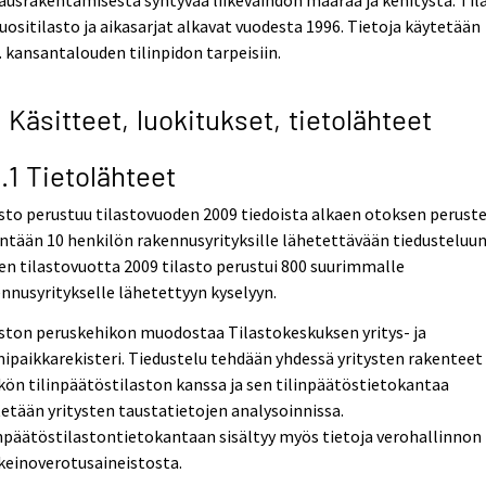
ausrakentamisesta syntyvää liikevaihdon määrää ja kehitystä. Til
uositilasto ja aikasarjat alkavat vuodesta 1996. Tietoja käytetään
kansantalouden tilinpidon tarpeisiin.
2 Käsitteet, luokitukset, tietolähteet
2.1 Tietolähteet
sto perustuu tilastovuoden 2009 tiedoista alkaen otoksen peruste
ntään 10 henkilön rakennusyrityksille lähetettävään tiedusteluun
n tilastovuotta 2009 tilasto perustui 800 suurimmalle
nnusyritykselle lähetettyyn kyselyyn.
ston peruskehikon muodostaa Tilastokeskuksen yritys- ja
ipaikkarekisteri. Tiedustelu tehdään yhdessä yritysten rakenteet 
kön tilinpäätöstilaston kanssa ja sen tilinpäätöstietokantaa
etään yritysten taustatietojen analysoinnissa.
npäätöstilastontietokantaan sisältyy myös tietoja verohallinnon
keinoverotusaineistosta.