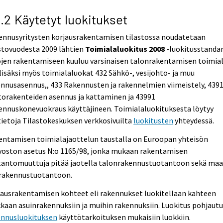
2.2 Käytetyt luokitukset
ennusyritysten korjausrakentamisen tilastossa noudatetaan
stovuodesta 2009 lähtien
Toimialaluokitus 2008
-luokitusstandar
ojen rakentamiseen kuuluu varsinaisen talonrakentamisen toimia
lisäksi myös toimialaluokat 432 Sähkö-, vesijohto- ja muu
nnusasennus,, 433 Rakennusten ja rakennelmien viimeistely, 439
torakenteiden asennus ja kattaminen ja 43991
ennuskonevuokraus käyttäjineen. Toimialaluokituksesta löytyy
tietoja Tilastokeskuksen verkkosivuilta
luokitusten
yhteydessä.
entamisen toimialajaottelun taustalla on Euroopan yhteisön
voston asetus N:o 1165/98, jonka mukaan rakentamisen
tantomuuttuja pitää jaotella talonrakennustuotantoon sekä maa-
irakennustuotantoon.
jausrakentamisen kohteet eli rakennukset luokitellaan kahteen
kaan asuinrakennuksiin ja muihin rakennuksiin. Luokitus pohjaut
ennusluokituksen
käyttötarkoituksen mukaisiin luokkiin.