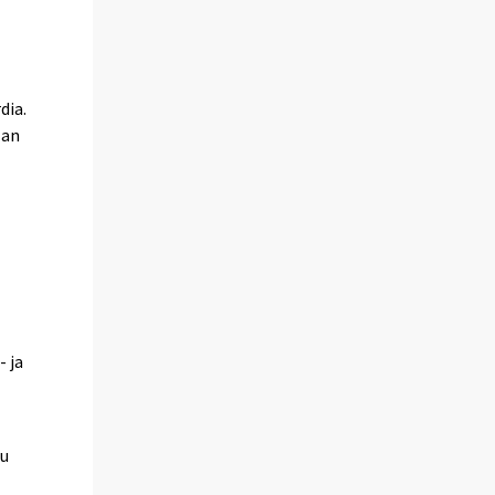
dia.
lan
1
 ja
uu