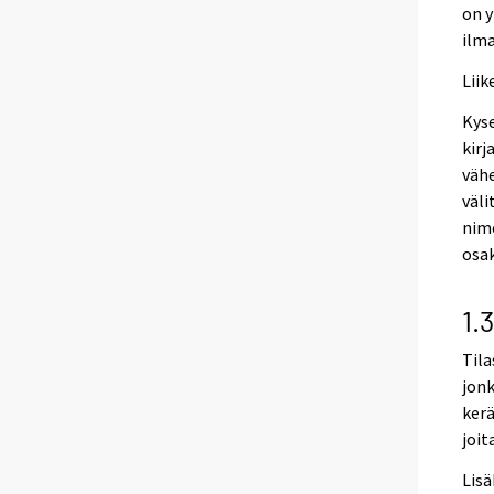
on y
ilma
Lii
Kyse
kirj
väh
väli
nim
osak
1.
Tila
jonk
kerä
joit
Lisä