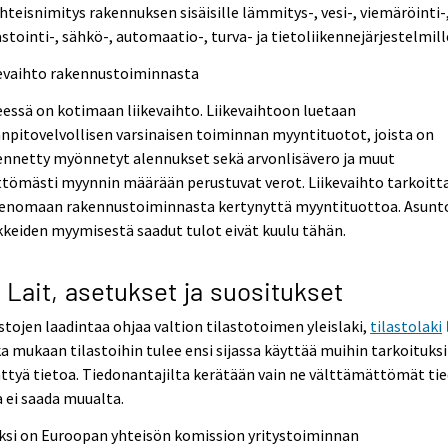
hteisnimitys rakennuksen sisäisille lämmitys-, vesi-, viemäröinti-
stointi-, sähkö-, automaatio-, turva- ja tietoliikennejärjestelmill
kevaihto rakennustoiminnasta
essä on kotimaan liikevaihto. Liikevaihtoon luetaan
anpitovelvollisen varsinaisen toiminnan myyntituotot, joista on
ennetty myönnetyt alennukset sekä arvonlisävero ja muut
ttömästi myynnin määrään perustuvat verot. Liikevaihto tarkoitt
enomaan rakennustoiminnasta kertynyttä myyntituottoa. Asunt
keiden myymisestä saadut tulot eivät kuulu tähän.
3 Lait, asetukset ja suositukset
stojen laadintaa ohjaa valtion tilastotoimen yleislaki,
tilastolaki
a mukaan tilastoihin tulee ensi sijassa käyttää muihin tarkoituksi
ttyä tietoa. Tiedonantajilta kerätään vain ne välttämättömät tie
a ei saada muualta.
ksi on Euroopan yhteisön komission yritystoiminnan