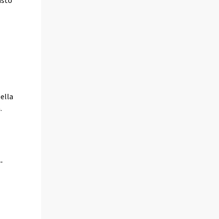
asto
ella
.
-