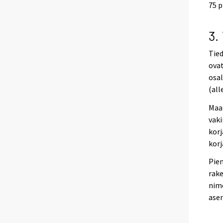
75 p
3.
Tied
ovat
osal
(all
Maa-
vaki
korj
korj
Pien
rake
nim
asen