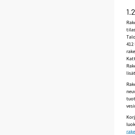
1.
Rak
tila
Tal
412 
rake
Kat
Rak
lisä
Rak
neu
tuo
ves
Kor
luok
rak