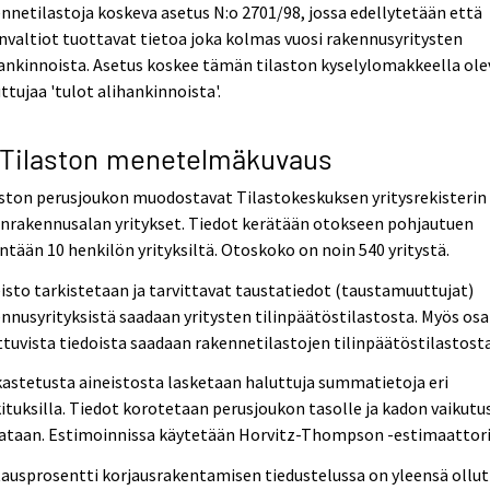
nnetilastoja koskeva asetus N:o 2701/98, jossa edellytetään että
nvaltiot tuottavat tietoa joka kolmas vuosi rakennusyritysten
ankinnoista. Asetus koskee tämän tilaston kyselylomakkeella ole
tujaa 'tulot alihankinnoista'.
 Tilaston menetelmäkuvaus
ston perusjoukon muodostavat Tilastokeskuksen yritysrekisterin
nrakennusalan yritykset. Tiedot kerätään otokseen pohjautuen
ntään 10 henkilön yrityksiltä. Otoskoko on noin 540 yritystä.
isto tarkistetaan ja tarvittavat taustatiedot (taustamuuttujat)
nnusyrityksistä saadaan yritysten tilinpäätöstilastosta. Myös osa
tuvista tiedoista saadaan rakennetilastojen tilinpäätöstilastosta
astetusta aineistosta lasketaan haluttuja summatietoja eri
ituksilla. Tiedot korotetaan perusjoukon tasolle ja kadon vaikutu
jataan. Estimoinnissa käytetään Horvitz-Thompson -estimaattori
ausprosentti korjausrakentamisen tiedustelussa on yleensä ollut 