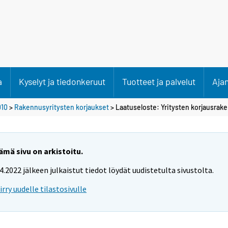
a
Kyselyt ja tiedonkeruut
Tuotteet ja palvelut
Aja
010
>
Rakennusyritysten korjaukset
> Laatuseloste: Yritysten korjausra
ämä sivu on arkistoitu.
.4.2022 jälkeen julkaistut tiedot löydät uudistetulta sivustolta.
iirry uudelle tilastosivulle