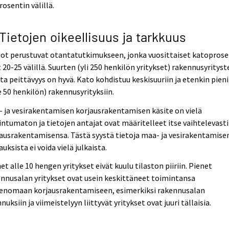
rosentin välillä.
 Tietojen oikeellisuus ja tarkkuus
ot perustuvat otantatutkimukseen, jonka vuosittaiset katoprose
 20-25 välillä. Suurten (yli 250 henkilön yritykset) rakennusyrityst
ta peittävyys on hyvä. Kato kohdistuu keskisuuriin ja etenkin pieni
e 50 henkilön) rakennusyrityksiin.
 ja vesirakentamisen korjausrakentamisen käsite on vielä
intumaton ja tietojen antajat ovat määritelleet itse vaihtelevasti
ausrakentamisensa. Tästä syystä tietoja maa- ja vesirakentamise
auksista ei voida vielä julkaista.
et alle 10 hengen yritykset eivät kuulu tilaston piiriin. Pienet
nnusalan yritykset ovat usein keskittäneet toimintansa
enomaan korjausrakentamiseen, esimerkiksi rakennusalan
nuksiin ja viimeistelyyn liittyvät yritykset ovat juuri tällaisia.