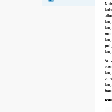
Noi
kohd
ulko
korj
korj
noin
korj
pohj
korj
Arav
euro
korj
vaih
korj
huo
Asu