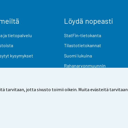
meiltä
Löydä nopeasti
 ja tietopalvelu
StatFin-tietokanta
stoista
Tilastotietokannat
sytyt kysymykset
Suomi lukuina
Rahanarvonmuunnin
Tulevat julkaisut
Tutkimusaineistot
arvitaan, jotta sivusto toimii oikein. Muita evästeitä tarvitaan
Käyttöehdot
Tietosuoja
Saavutettavuus
Tietoa sivu