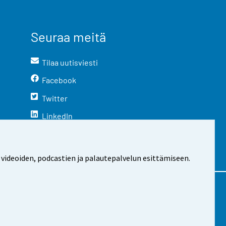
Seuraa meitä
Tilaa uutisviesti
Facebook
Twitter
LinkedIn
YouTube
Instagram
 videoiden, podcastien ja palautepalvelun esittämiseen.
stosta
Evästeasetukset