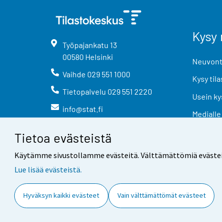
Kysy 
Työpajankatu
13
00580
Helsinki
Neuvonta
Vaihde
029 551 1000
Kysy tila
Tietopalvelu
029 551 2220
Usein ky
info@stat.fi
Medialle
Tietoa evästeistä
Käytämme sivustollamme evästeitä. Välttämättömiä evästeitä t
Lue lisää evästeistä.
Yhteystiedot
Palaute
Hyväksyn kaikki evästeet
Vain välttämättömät evästeet