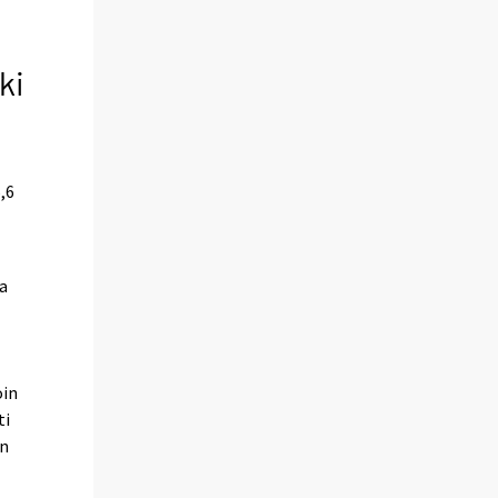
ki
,6
a
oin
ti
an