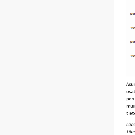
Asun
osak
peru
muut
tiet
Lähd
Tila