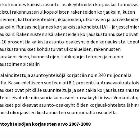
n kolmannes kaikista asunto-osakeyhtiöiden korjauskustannuksis
istui rakennusten ulkopuolisten rakenteiden korjauksiin, kuten
seinien, kattorakenteiden, ikkunoiden, ulko-ovien ja parvekkeide
auksiin. Runsas neljännes korjauksista kohdistui LVI - järjestelmie
auksiin. Rakennusten sisärakenteiden korjauskustannukset olivat
 10 prosenttia kaikista asunto-osakeyhtiöiden korjauksista. Lopu
auskustannukset kohdistuivat ulkoalueiden, rakennusten
arakenteiden, huoneistojen, sähköjärjestelmien ja muihin
austoimenpiteisiin.
alainoitettuja asuntoyhteisöjä korjattiin noin 340 miljoonalla
lla. Kasvu edelliseen vuoteen oli 8,1 prosenttia. Aravavuokrataloi
aukset ovat pitkälle suunniteltuja ja sen takia korjauskustannust
telut eivät ole niin suuria kuin asunto-osakeyhtiöissä. Vuokratalo
aukset poikkeavat asunto-osakeyhtiöiden korjauskohteista lähin
neistokorjausten kustannusten suuremmalla osuudella.
ntoyhteisöjen korjausten arvo 2007-2008