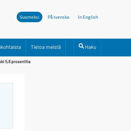
Suomeksi
På svenska
In English
nkohtaista
Tietoa meistä
Haku
ki 5,6 prosenttia