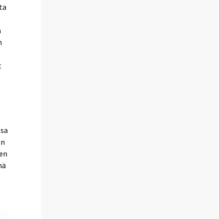
ta
n
n
t
ssa
en
jen
nä