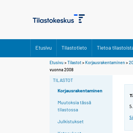
Etusivu
Tilastotieto
Tietoa tilastoist
Etusivu
>
Tilastot
>
Korjausrakentaminen
>
2
S
S
vuonna 2008
i
i
i
i
TILASTOT
r
r
r
r
Korjausrakentaminen
y
y
T
t
t
Muutoksia tässä
5
t
t
tilastossa
o
o
S
i
i
Julkistukset
s
s
e
e