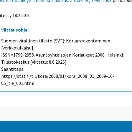
Asunto-osakeyhtiöiden korjauskustannukset, 1995-2008
(5.10.200
itetty
18.2.2010
Viittausohje
:
Suomen virallinen tilasto (SVT): Korjausrakentaminen
[verkkojulkaisu].
ISSN=1799-2958.
Asuntoyhteisöjen Korjaukset
2008. Helsinki:
Tilastokeskus [viitattu: 8.8.2026].
Saantitapa:
https://stat.fi/til/kora/2008/01/kora_2008_01_2009-10-
05_tie_001.html