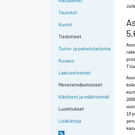
Katsaukset
e
e
Julk
n
n
Taulukot
p
p
As
a
a
Kuviot
l
l
5,
v
v
Tiedotteet
e
e
Asun
l
l
Tuote- ja palvelutarjonta
rake
u
u
u
u
pros
Kuvaus
n
n
Tila
.
.
Laatuselosteet
Asu
koko
Menetelmäselosteet
euro
Käsitteet ja määritelmät
2008
vuod
Luokitukset
10 p
peru
Lisätietoja
kasv