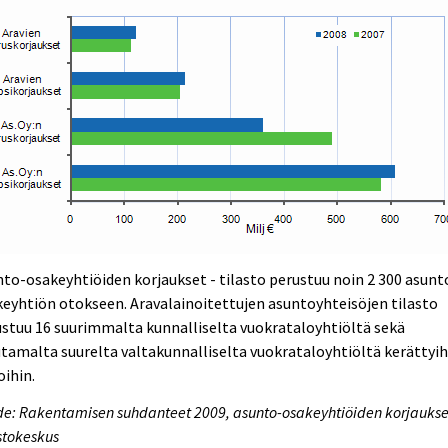
to-osakeyhtiöiden korjaukset - tilasto perustuu noin 2 300 asunt
eyhtiön otokseen. Aravalainoitettujen asuntoyhteisöjen tilasto
stuu 16 suurimmalta kunnalliselta vuokrataloyhtiöltä sekä
amalta suurelta valtakunnalliselta vuokrataloyhtiöltä kerättyih
oihin.
e: Rakentamisen suhdanteet 2009, asunto-osakeyhtiöiden korjaukse
stokeskus