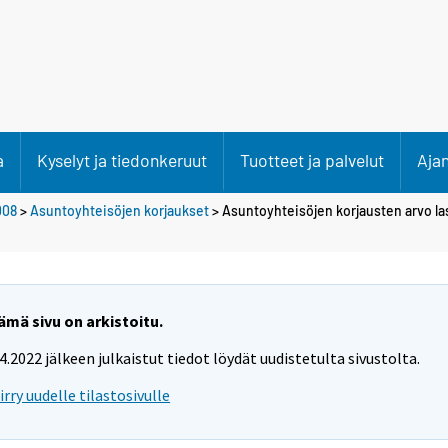
a
Kyselyt ja tiedonkeruut
Tuotteet ja palvelut
Aja
008
>
Asuntoyhteisöjen korjaukset
> Asuntoyhteisöjen korjausten arvo las
ämä sivu on arkistoitu.
.4.2022 jälkeen julkaistut tiedot löydät uudistetulta sivustolta.
iirry uudelle tilastosivulle