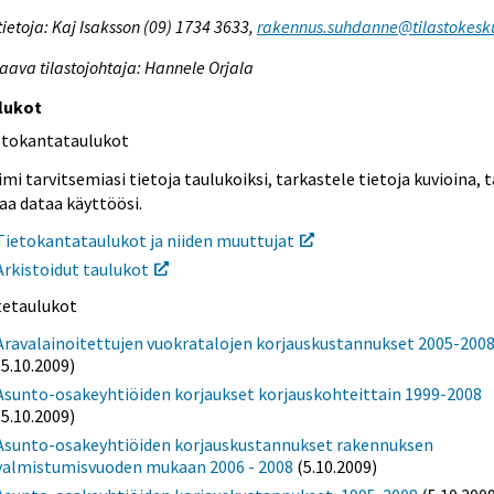
tietoja: Kaj Isaksson (09) 1734 3633,
rakennus.suhdanne@tilastokesku
aava tilastojohtaja: Hannele Orjala
lukot
etokantataulukot
mi tarvitsemiasi tietoja taulukoiksi, tarkastele tietoja kuvioina, t
aa dataa käyttöösi.
Tietokantataulukot ja niiden muuttujat
Arkistoidut taulukot
itetaulukot
Aravalainoitettujen vuokratalojen korjauskustannukset 2005-200
(5.10.2009)
Asunto-osakeyhtiöiden korjaukset korjauskohteittain 1999-2008
(5.10.2009)
Asunto-osakeyhtiöiden korjauskustannukset rakennuksen
valmistumisvuoden mukaan 2006 - 2008
(5.10.2009)