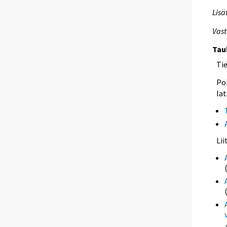
Lisä
Vast
Tau
Ti
Poi
lat
Li