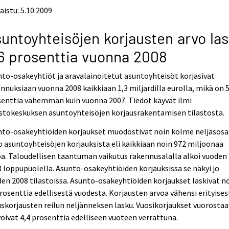
aistu: 5.10.2009
untoyhteisöjen korjausten arvo las
6 prosenttia vuonna 2008
to-osakeyhtiöt ja aravalainoitetut asuntoyhteisöt korjasivat
nnuksiaan vuonna 2008 kaikkiaan 1,3 miljardilla eurolla, mikä on 5
enttia vähemmän kuin vuonna 2007. Tiedot käyvät ilmi
stokeskuksen asuntoyhteisöjen korjausrakentamisen tilastosta.
nto-osakeyhtiöiden korjaukset muodostivat noin kolme neljäsosa
 asuntoyhteisöjen korjauksista eli kaikkiaan noin 972 miljoonaa
a. Taloudellisen taantuman vaikutus rakennusalalla alkoi vuoden
 loppupuolella. Asunto-osakeyhtiöiden korjauksissa se näkyi jo
en 2008 tilastoissa. Asunto-osakeyhtiöiden korjaukset laskivat n
rosenttia edellisestä vuodesta. Korjausten arvoa vähensi erityises
skorjausten reilun neljänneksen lasku. Vuosikorjaukset vuorosta
oivat 4,4 prosenttia edelliseen vuoteen verrattuna.