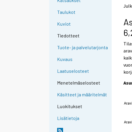
Katsaukset
t
t
Julk
o
o
Taulukot
a
a
As
n
n
Kuviot
o
o
6,
t
t
Tiedotteet
h
h
Til
e
e
Tuote- ja palvelutarjonta
arav
r
r
s
s
kaik
Kuvaus
e
e
vuon
r
r
Laatuselosteet
korj
v
v
i
i
Asu
Menetelmäselosteet
c
c
e
e
Käsitteet ja määritelmät
.
.
Luokitukset
Lisätietoja