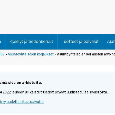
a
Kyselyt ja tiedonkeruut
Tuotteet ja palvelut
Aja
009
>
Asuntoyhteisöjen korjaukset
> Asuntoyhteisöjen korjausten arvo no
ämä sivu on arkistoitu.
.4.2022 jälkeen julkaistut tiedot löydät uudistetulta sivustolta.
iirry uudelle tilastosivulle