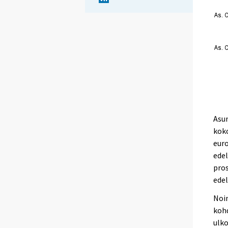
Asu
koko
euro
edel
pros
edel
Noi
kohd
ulko