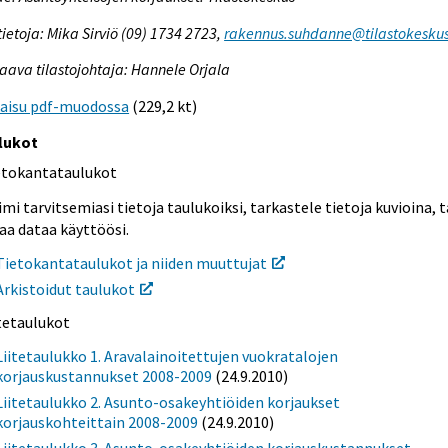
tietoja: Mika Sirviö (09) 1734 2723,
rakennus.suhdanne@tilastokeskus
aava tilastojohtaja: Hannele Orjala
kaisu pdf-muodossa
(229,2 kt)
lukot
etokantataulukot
mi tarvitsemiasi tietoja taulukoiksi, tarkastele tietoja kuvioina, t
aa dataa käyttöösi.
Tietokantataulukot ja niiden muuttujat
Arkistoidut taulukot
itetaulukot
Liitetaulukko 1. Aravalainoitettujen vuokratalojen
korjauskustannukset 2008-2009
(24.9.2010)
Liitetaulukko 2. Asunto-osakeyhtiöiden korjaukset
korjauskohteittain 2008-2009
(24.9.2010)