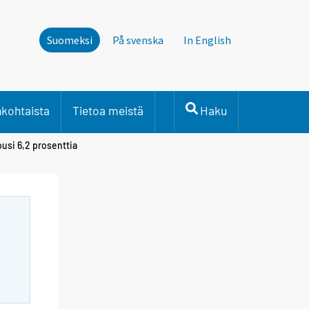
Suomeksi
På svenska
In English
nkohtaista
Tietoa meistä
Haku
usi 6,2 prosenttia