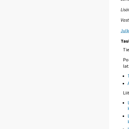
Lisä
Vast
Jul
Tau
Ti
Poi
lat
Li