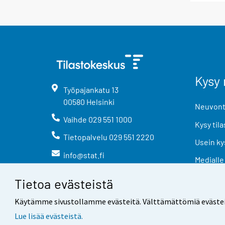
Kysy 
Työpajankatu
13
00580
Helsinki
Neuvonta
Vaihde
029 551 1000
Kysy tila
Tietopalvelu
029 551 2220
Usein ky
info@stat.fi
Medialle
Tietoa evästeistä
Käytämme sivustollamme evästeitä. Välttämättömiä evästeitä t
Lue lisää evästeistä.