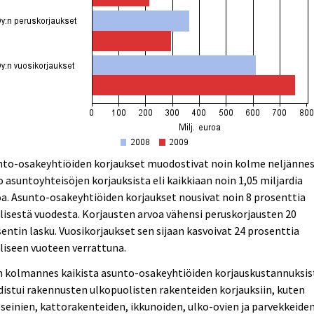
nto-osakeyhtiöiden korjaukset muodostivat noin kolme neljänne
 asuntoyhteisöjen korjauksista eli kaikkiaan noin 1,05 miljardia
a. Asunto-osakeyhtiöiden korjaukset nousivat noin 8 prosenttia
lisestä vuodesta. Korjausten arvoa vähensi peruskorjausten 20
entin lasku. Vuosikorjaukset sen sijaan kasvoivat 24 prosenttia
liseen vuoteen verrattuna.
n kolmannes kaikista asunto-osakeyhtiöiden korjauskustannuksis
istui rakennusten ulkopuolisten rakenteiden korjauksiin, kuten
seinien, kattorakenteiden, ikkunoiden, ulko-ovien ja parvekkeide