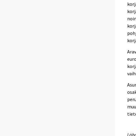
korj
korj
noin
korj
pohj
korj
Arav
euro
korj
vaih
Asun
osak
peru
muut
tiet
Lähd