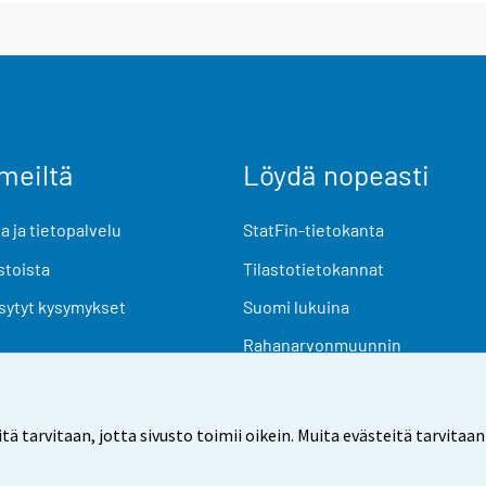
meiltä
Löydä nopeasti
 ja tietopalvelu
StatFin-tietokanta
stoista
Tilastotietokannat
sytyt kysymykset
Suomi lukuina
Rahanarvonmuunnin
Tulevat julkaisut
Tutkimusaineistot
arvitaan, jotta sivusto toimii oikein. Muita evästeitä tarvitaan