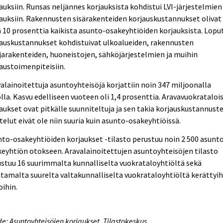
auksiin. Runsas neljännes korjauksista kohdistui LVI-järjestelmien
auksiin. Rakennusten sisärakenteiden korjauskustannukset olivat
 10 prosenttia kaikista asunto-osakeyhtiöiden korjauksista. Lopu
auskustannukset kohdistuivat ulkoalueiden, rakennusten
arakenteiden, huoneistojen, sähköjärjestelmien ja muihin
austoimenpiteisiin.
alainoitettuja asuntoyhteisöjä korjattiin noin 347 miljoonalla
lla. Kasvu edelliseen vuoteen oli 1,4 prosenttia. Aravavuokrataloi
aukset ovat pitkälle suunniteltuja ja sen takia korjauskustannust
telut eivät ole niin suuria kuin asunto-osakeyhtiöissä.
to-osakeyhtiöiden korjaukset -tilasto perustuu noin 2 500 asunt
eyhtiön otokseen. Aravalainoitettujen asuntoyhteisöjen tilasto
stuu 16 suurimmalta kunnalliselta vuokrataloyhtiöltä sekä
amalta suurelta valtakunnalliselta vuokrataloyhtiöltä kerättyih
oihin.
e: Asuntoyhteisöjen korjaukset. Tilastokeskus