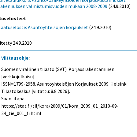
Liitetaulukko 3. Asunto-osakeyhtiöiden korjauskustannukset
rakennuksen valmistumisvuoden mukaan 2008-2009
(24.9.2010)
tuselosteet
Laatuseloste: Asuntoyhteisöjen korjaukset
(24.9.2010)
itetty 24.9.2010
Viittausohje
:
Suomen virallinen tilasto (SVT): Korjausrakentaminen
[verkkojulkaisu].
ISSN=1799-2958.
Asuntoyhteisöjen Korjaukset
2009. Helsinki:
Tilastokeskus [viitattu: 8.8.2026].
Saantitapa:
https://stat.fi/til/kora/2009/01/kora_2009_01_2010-09-
24_tie_001_fi.html