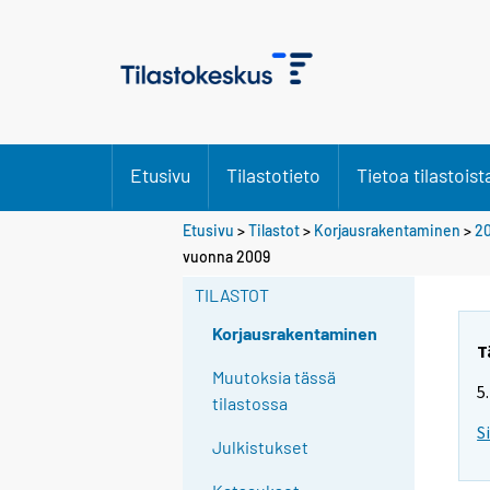
Etusivu
Tilastotieto
Tietoa tilastoist
Etusivu
>
Tilastot
>
Korjausrakentaminen
>
2
Y
Y
vuonna 2009
o
o
u
u
TILASTOT
a
a
r
r
Korjausrakentaminen
e
e
T
m
m
Muutoksia tässä
5
o
o
tilastossa
v
v
S
i
i
Julkistukset
n
n
g
g