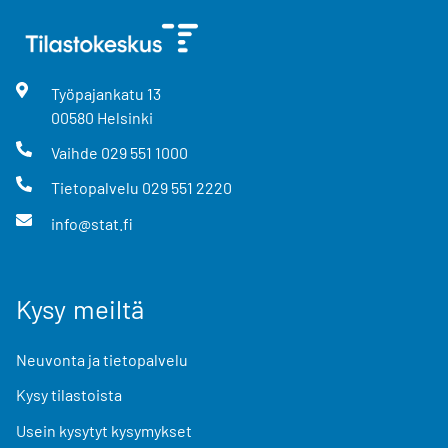
Työpajankatu
13
00580
Helsinki
Vaihde
029 551 1000
Tietopalvelu
029 551 2220
info@stat.fi
Kysy meiltä
Neuvonta ja tietopalvelu
Kysy tilastoista
Usein kysytyt kysymykset