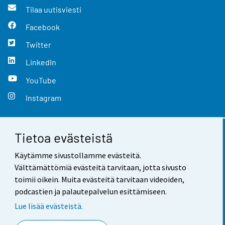
Tilaa uutisviesti
Facebook
Twitter
LinkedIn
YouTube
Instagram
Tietoa evästeistä
Yhteystiedot
Käytämme sivustollamme evästeitä.
Palaute
Välttämättömiä evästeitä tarvitaan, jotta sivusto
toimii oikein. Muita evästeitä tarvitaan videoiden,
Käyttöehdot
podcastien ja palautepalvelun esittämiseen.
Tietosuoja
Lue lisää evästeistä.
Saavutettavuus