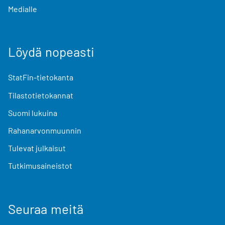
Medialle
Löydä nopeasti
StatFin-tietokanta
Tilastotietokannat
Suomi lukuina
Rahanarvonmuunnin
Tulevat julkaisut
Tutkimusaineistot
Seuraa meitä