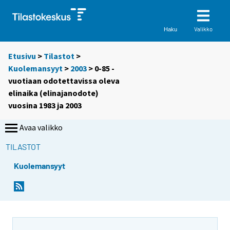
Valikko
Haku
Etusivu
>
Tilastot
>
Kuolemansyyt
>
2003
> 0-85 -
vuotiaan odotettavissa oleva
elinaika (elinajanodote)
vuosina 1983 ja 2003
Avaa valikko
TILASTOT
Kuolemansyyt