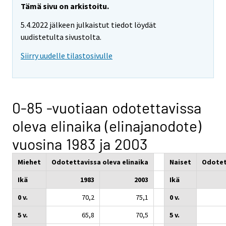
Tämä sivu on arkistoitu.
5.4.2022 jälkeen julkaistut tiedot löydät
uudistetulta sivustolta.
Siirry uudelle tilastosivulle
0-85 -vuotiaan odotettavissa
oleva elinaika (elinajanodote)
vuosina 1983 ja 2003
Miehet
Odotettavissa oleva elinaika
Naiset
Odotett
Ikä
1983
2003
Ikä
0 v.
70,2
75,1
0 v.
5 v.
65,8
70,5
5 v.