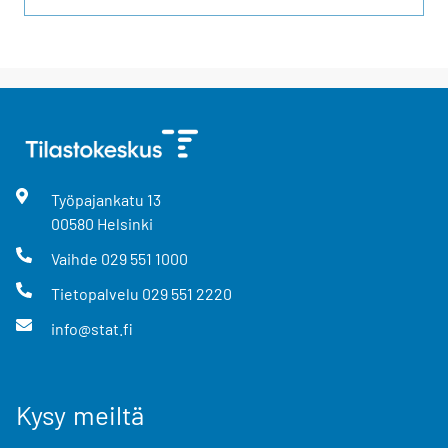
Työpajankatu
13
00580
Helsinki
Vaihde
029 551 1000
Tietopalvelu
029 551 2220
info@stat.fi
Kysy meiltä