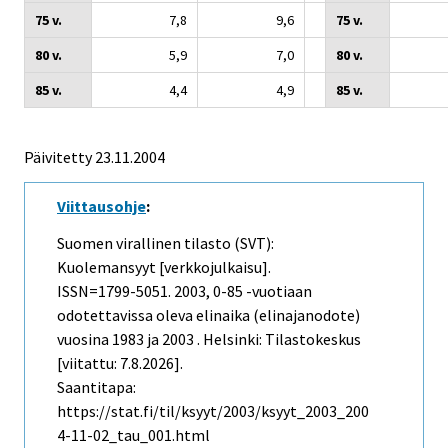
75 v.
7,8
9,6
75 v.
80 v.
5,9
7,0
80 v.
85 v.
4,4
4,9
85 v.
Päivitetty
23.11.2004
Viittausohje
:
Suomen virallinen tilasto (SVT):
Kuolemansyyt [verkkojulkaisu].
ISSN=1799-5051. 2003, 0-85 -vuotiaan
odotettavissa oleva elinaika (elinajanodote)
vuosina 1983 ja 2003 . Helsinki: Tilastokeskus
[viitattu: 7.8.2026].
Saantitapa:
https://stat.fi/til/ksyyt/2003/ksyyt_2003_200
4-11-02_tau_001.html