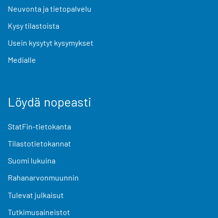
Neuvonta ja tietopalvelu
Kysy tilastoista
Usein kysytyt kysymykset
Medialle
Löydä nopeasti
StatFin-tietokanta
Tilastotietokannat
Suomi lukuina
Rahanarvonmuunnin
Tulevat julkaisut
Tutkimusaineistot