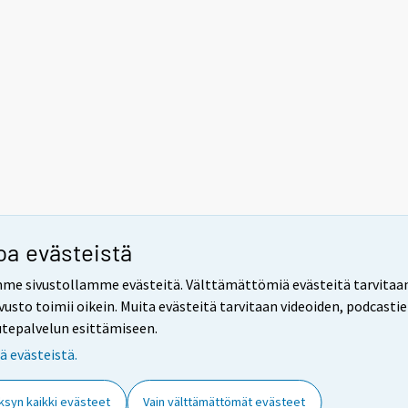
oa evästeistä
me sivustollamme evästeitä. Välttämättömiä evästeitä tarvitaa
ivusto toimii oikein. Muita evästeitä tarvitaan videoiden, podcasti
utepalvelun esittämiseen.
ää evästeistä.
syn kaikki evästeet
Vain välttämättömät evästeet