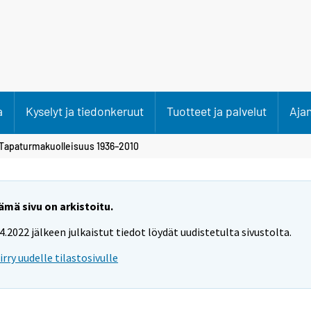
a
Kyselyt ja tiedonkeruut
Tuotteet ja palvelut
Aja
 Tapaturmakuolleisuus 1936–2010
ämä sivu on arkistoitu.
.4.2022 jälkeen julkaistut tiedot löydät uudistetulta sivustolta.
iirry uudelle tilastosivulle