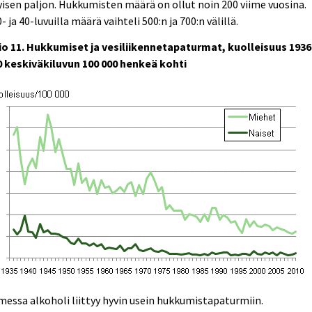
yisen paljon. Hukkumisten määrä on ollut noin 200 viime vuosina.
- ja 40-luvuilla määrä vaihteli 500:n ja 700:n välillä.
io 11. Hukkumiset ja vesiliikennetapaturmat, kuolleisuus 1936
0 keskiväkiluvun 100 000 henkeä kohti
essa alkoholi liittyy hyvin usein hukkumistapaturmiin.