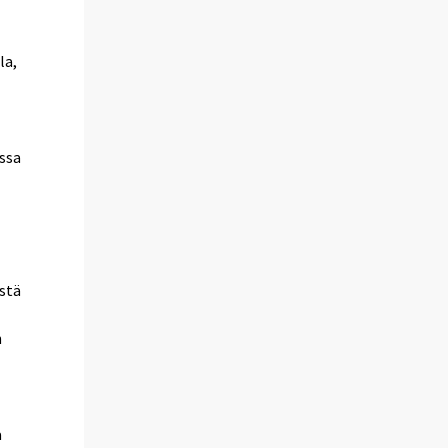
la,
ssa
estä
n
a