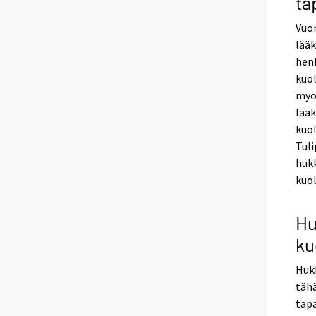
ta
Vuon
lääk
hen
kuol
myöt
lääk
kuol
Tuli
hukk
kuol
Hu
ku
Huk
täh
tap