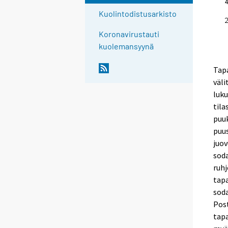
Kuolintodistusarkisto
Koronavirustauti
kuolemansyynä
Tapa
väli
luku
tila
puu
puus
juov
sod
ruhj
tapa
sod
Post
tapa