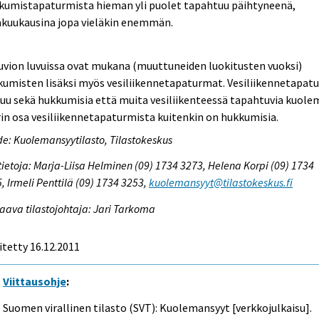
kumistapaturmista hieman yli puolet tapahtuu päihtyneenä,
äkuukausina jopa vieläkin enemmän.
uvion luvuissa ovat mukana (muuttuneiden luokitusten vuoksi)
umisten lisäksi myös vesiliikennetapaturmat. Vesiliikennetapat
uu sekä hukkumisia että muita vesiliikenteessä tapahtuvia kuolem
in osa vesiliikennetapaturmista kuitenkin on hukkumisia.
e: Kuolemansyytilasto, Tilastokeskus
tietoja: Marja-Liisa Helminen (09) 1734 3273, Helena Korpi (09) 1734
, Irmeli Penttilä (09) 1734 3253,
kuolemansyyt@tilastokeskus.fi
aava tilastojohtaja: Jari Tarkoma
itetty 16.12.2011
Viittausohje
:
Suomen virallinen tilasto (SVT): Kuolemansyyt [verkkojulkaisu].