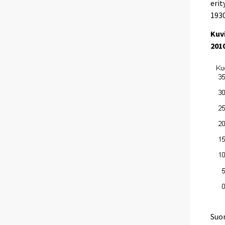
erit
1930
Kuv
201
Suom