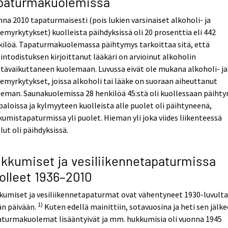
paturmakuolemissa
na 2010 tapaturmaisesti (pois lukien varsinaiset alkoholi- ja
emyrkytykset) kuolleista päihdyksissä oli 20 prosenttia eli 442
kilöä. Tapaturmakuolemassa päihtymys tarkoittaa sitä, että
intodistuksen kirjoittanut lääkäri on arvioinut alkoholin
ävaikuttaneen kuolemaan. Luvussa eivät ole mukana alkoholi- ja
emyrkytykset, joissa alkoholi tai lääke on suoraan aiheuttanut
eman. Saunakuolemissa 28 henkilöä 45:stä oli kuollessaan päihty
paloissa ja kylmyyteen kuolleista alle puolet oli päihtyneenä,
umistapaturmissa yli puolet. Hieman yli joka viides liikenteessä
lut oli päihdyksissä.
kkumiset ja vesiliikennetapaturmissa
olleet 1936–2010
kumiset ja vesiliikennetapaturmat ovat vähentyneet 1930-luvult
1)
än päivään.
Kuten edellä mainittiin, sotavuosina ja heti sen jälk
aturmakuolemat lisääntyivät ja mm. hukkumisia oli vuonna 1945