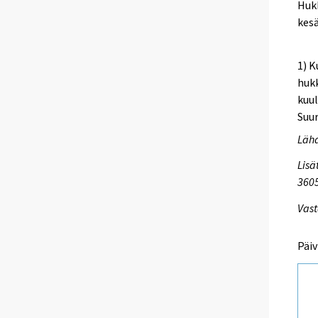
Huk
kes
1) K
hukk
kuul
Suur
Lähd
Lisä
3605
Vast
Päiv