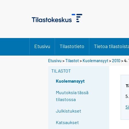
Etusivu
Tilastotieto
Tietoa tilastoist
Etusivu
>
Tilastot
>
Kuolemansyyt
>
2010
> 4.
TILASTOT
Kuolemansyyt
T
Muutoksia tässä
5
tilastossa
S
Julkistukset
Katsaukset