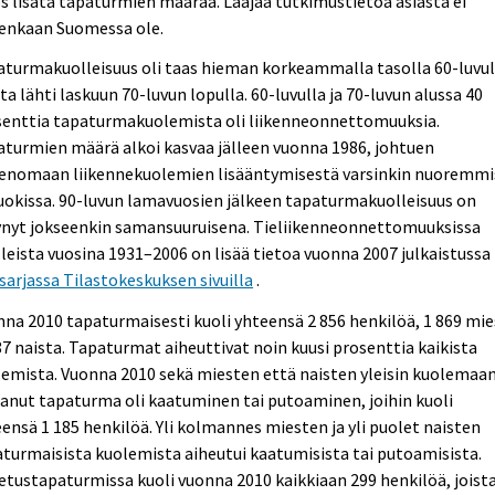
 lisätä tapaturmien määrää. Laajaa tutkimustietoa asiasta ei
tenkaan Suomessa ole.
turmakuolleisuus oli taas hieman korkeammalla tasolla 60-luvul
a lähti laskuun 70-luvun lopulla. 60-luvulla ja 70-luvun alussa 40
senttia tapaturmakuolemista oli liikenneonnettomuuksia.
turmien määrä alkoi kasvaa jälleen vuonna 1986, johtuen
enomaan liikennekuolemien lisääntymisestä varsinkin nuoremmi
uokissa. 90-luvun lamavuosien jälkeen tapaturmakuolleisuus on
ynyt jokseenkin samansuuruisena. Tieliikenneonnettomuuksissa
leista vuosina 1931–2006 on lisää tietoa vuonna 2007 julkaistussa
sarjassa Tilastokeskuksen sivuilla
.
na 2010 tapaturmaisesti kuoli yhteensä 2 856 henkilöä, 1 869 mi
87 naista. Tapaturmat aiheuttivat noin kuusi prosenttia kaikista
emista. Vuonna 2010 sekä miesten että naisten yleisin kuolemaa
anut tapaturma oli kaatuminen tai putoaminen, joihin kuoli
ensä 1 185 henkilöä. Yli kolmannes miesten ja yli puolet naisten
turmaisista kuolemista aiheutui kaatumisista tai putoamisista.
etustapaturmissa kuoli vuonna 2010 kaikkiaan 299 henkilöä, joist