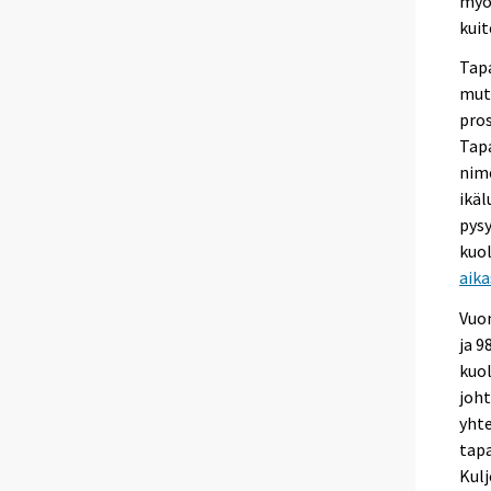
myös
kui
Tapa
mutt
pro
Tapa
nim
ikäl
pys
kuol
aika
Vuon
ja 9
kuol
joht
yhte
tapa
Kulj