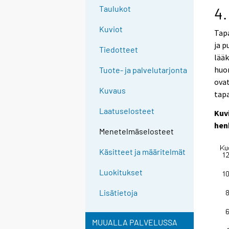
Taulukot
4.
Kuviot
Tap
ja p
Tiedotteet
lää
huom
Tuote- ja palvelutarjonta
ova
Kuvaus
tap
Laatuselosteet
Kuv
hen
Menetelmäselosteet
Käsitteet ja määritelmät
Luokitukset
Lisätietoja
MUUALLA PALVELUSSA