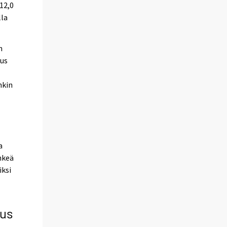
12,0
lla
n
uus
nkin
a
nkeä
iksi
uus