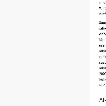
mieh
%) t
nii
Suom
jälk
on 
länt
usei
kuol
reki
saa
kuol
200
kohd
Ruot
Al