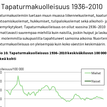
 Tapaturmakuolleisuus 1936–2010
aturmakuolemiin luetaan muun muassa liikennekuolemat, kaatu
utoamiskuolemat, hukkumiset, tulipalokuolemat sekä alkoholi- j
kemyrkytykset. Tapaturmakuolleisuus on ollut vuosina 1936–2010
attavasti suurempaa miehillä kuin naisilla, joskin huiput ja lask
t molemmilla sukupuolilla tapahtuneet samoina aikoina. Nuorte
aturmakuolleisuus on yleisempää kuin koko väestön keskimäärin.
io 10. Tapaturmakuolleisuus 1936–2010 keskiväkiluvun 100 000
keä kohti