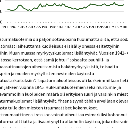
turmakuolemia oli paljon sotavuosina huolimatta siitä, että sod
ttömästi aiheuttama kuolleisuus ei sisälly ohessa esitettyihin
ihin. Muun muassa myrkytyskuolemat lisääntyivät. Vuosien 1941–
stossa kerrotaan, että tämä johtui ”toisaalta puuhiili- ja
kaasutinautojen aiheuttamista häkämyrkytyksistä, toisaalta
priin ja muiden myrkyllisten nesteiden käytöstä
utustarkoituksiin”. Tapaturmakuolleisuus oli korkeimmillaan het
an jälkeen vuonna 1945. Hukkumiskuolemien sekä murtuma- ja
evammoihin kuolleiden määrä oli erityisen suuri ja varsinkin mies
turmakuolemat lisääntyivät. Yhtenä syynä tähän arvellaan oleva
asta tulleiden miesten traumaattiset kokemukset.
traumaattinen stressi on voinut aiheuttaa esimerkiksi kohonnut
turma-alttiutta ja lisääntynyttä alkoholin käyttöä, joka olisi voi