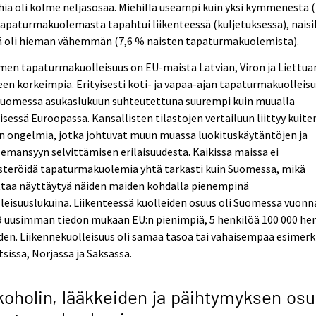
iä oli kolme neljäsosaa. Miehillä useampi kuin yksi kymmenestä (
apaturmakuolemasta tapahtui liikenteessä (kuljetuksessa), naisi
tä oli hieman vähemmän (7,6 % naisten tapaturmakuolemista).
en tapaturmakuolleisuus on EU-maista Latvian, Viron ja Liettua
een korkeimpia. Erityisesti koti- ja vapaa-ajan tapaturmakuolleis
Suomessa asukaslukuun suhteutettuna suurempi kuin muualla
isessä Euroopassa. Kansallisten tilastojen vertailuun liittyy kuite
n ongelmia, jotka johtuvat muun muassa luokituskäytäntöjen ja
emansyyn selvittämisen erilaisuudesta. Kaikissa maissa ei
steröidä tapaturmakuolemia yhtä tarkasti kuin Suomessa, mikä
ttaa näyttäytyä näiden maiden kohdalla pienempinä
leisuuslukuina. Liikenteessä kuolleiden osuus oli Suomessa vuonn
9 uusimman tiedon mukaan EU:n pienimpiä, 5 henkilöä 100 000 he
en. Liikennekuolleisuus oli samaa tasoa tai vähäisempää esimerk
sissa, Norjassa ja Saksassa.
koholin, lääkkeiden ja päihtymyksen os