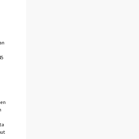
an
45
i
ten
n
ta
nut