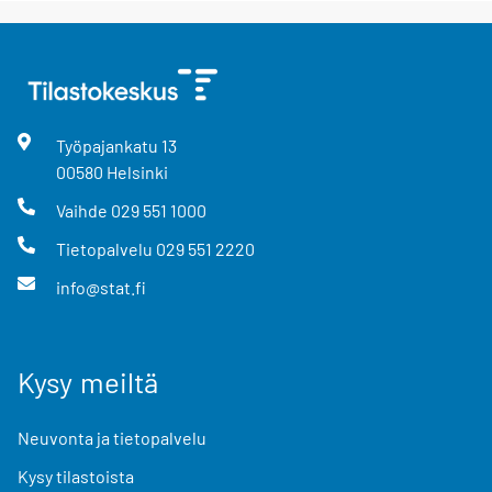
Työpajankatu
13
00580
Helsinki
Vaihde
029 551 1000
Tietopalvelu
029 551 2220
info@stat.fi
Kysy meiltä
Neuvonta ja tietopalvelu
Kysy tilastoista