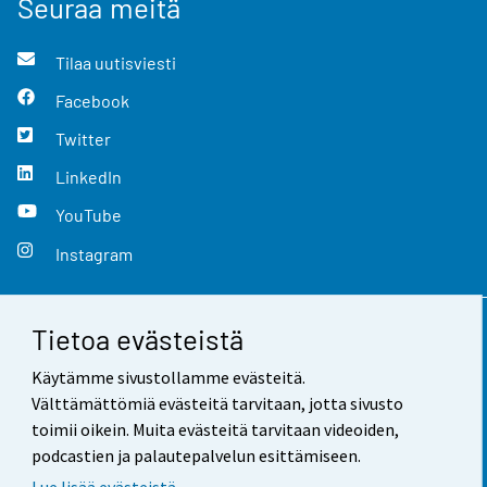
Seuraa meitä
Tilaa uutisviesti
Facebook
Twitter
LinkedIn
YouTube
Instagram
Tietoa evästeistä
Yhteystiedot
Käytämme sivustollamme evästeitä.
Palaute
Välttämättömiä evästeitä tarvitaan, jotta sivusto
toimii oikein. Muita evästeitä tarvitaan videoiden,
Käyttöehdot
podcastien ja palautepalvelun esittämiseen.
Tietosuoja