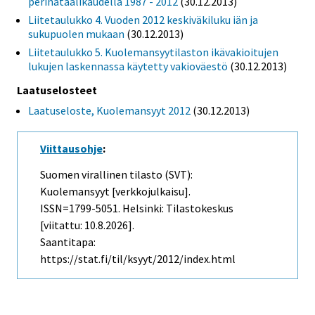
perinataalikaudella 1987 - 2012
(30.12.2013)
Liitetaulukko 4. Vuoden 2012 keskiväkiluku iän ja
sukupuolen mukaan
(30.12.2013)
Liitetaulukko 5. Kuolemansyytilaston ikävakioitujen
lukujen laskennassa käytetty vakioväestö
(30.12.2013)
Laatuselosteet
Laatuseloste, Kuolemansyyt 2012
(30.12.2013)
Viittausohje
:
Suomen virallinen tilasto (SVT):
Kuolemansyyt [verkkojulkaisu].
ISSN=1799-5051. Helsinki: Tilastokeskus
[viitattu: 10.8.2026].
Saantitapa:
https://stat.fi/til/ksyyt/2012/index.html