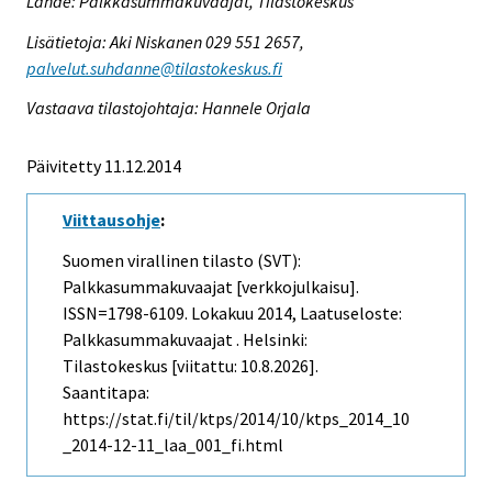
Lähde: Palkkasummakuvaajat, Tilastokeskus
Lisätietoja: Aki Niskanen 029 551 2657,
palvelut.suhdanne@tilastokeskus.fi
Vastaava tilastojohtaja: Hannele Orjala
Päivitetty 11.12.2014
Viittausohje
:
Suomen virallinen tilasto (SVT):
Palkkasummakuvaajat [verkkojulkaisu].
ISSN=1798-6109.
Lokakuu
2014, Laatuseloste:
Palkkasummakuvaajat . Helsinki:
Tilastokeskus [viitattu: 10.8.2026].
Saantitapa:
https://stat.fi/til/ktps/2014/10/ktps_2014_10
_2014-12-11_laa_001_fi.html