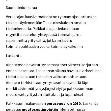
Suora tiedonkeruu
Verottajan kausiveroaineiston työnantajasuoritusten
tietoja täydennetään Tilastokeskuksen omalla
tiedonkeruulla. Palkkatietoja tiedustellaan
myyntitiedustelun yhteydessä toimialojensa
suurimmilta yrityksiltä, jotka on jaettu
toimialapuhtauden vuoksi toimialayksiköihin.
Laskenta
Aineistossa havaitut systemaattiset virheet korjataan
ennen laskentaa. Laskennan aikana havaitut virheelliset
tiedot oikaistaan tai niiden vaikutus poistetaan.
Aineisto tarkistetaan yritystasolla käymällä läpi
merkittävimmät yritysjärjestelyt ja palkkasumman
muutokset, yritysten aloitukset ja lopetukset.
Palkkasummakuvaajien
perusvuosi on 2010
. Laskenta
perustuu
muutosestimointiin
. Menetelmässä