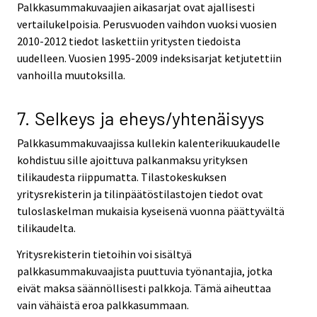
Palkkasummakuvaajien aikasarjat ovat ajallisesti
vertailukelpoisia. Perusvuoden vaihdon vuoksi vuosien
2010-2012 tiedot laskettiin yritysten tiedoista
uudelleen. Vuosien 1995-2009 indeksisarjat ketjutettiin
vanhoilla muutoksilla.
7. Selkeys ja eheys/yhtenäisyys
Palkkasummakuvaajissa kullekin kalenterikuukaudelle
kohdistuu sille ajoittuva palkanmaksu yrityksen
tilikaudesta riippumatta. Tilastokeskuksen
yritysrekisterin ja tilinpäätöstilastojen tiedot ovat
tuloslaskelman mukaisia kyseisenä vuonna päättyvältä
tilikaudelta.
Yritysrekisterin tietoihin voi sisältyä
palkkasummakuvaajista puuttuvia työnantajia, jotka
eivät maksa säännöllisesti palkkoja. Tämä aiheuttaa
vain vähäistä eroa palkkasummaan.