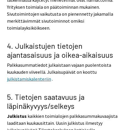
laskennassa käytetyt menetelmät ovat harhattomia.
Yrityksen toimiala on päätoiminnan mukainen.
Sivutoimintojen vaikutusta on pienennetty jakamalla
merkittävimmät sivutoiminnot omiksi
toimialayksiköikseen.
4. Julkaistujen tietojen
ajantasaisuus ja oikea-aikaisuus
Palkkasummatiedot julkaistaan vajaan puolentoista
kuukauden viiveellä. Julkaisupäivät on koottu
julkistamiskalenteriin
.
5. Tietojen saatavuus ja
läpinäkyvyys/selkeys
Julkistus
kaikkien toimialojen palkkasummakuvaajista
laaditaan kuukausittain. Uusin julkistus ilmestyy
julkaisupäivänä Tilastokeskuksen kotisivulla.