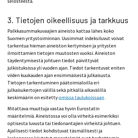
selosteesta.
3. Tietojen oikeellisuus ja tarkkuus
Palkkasummakuvaajien aineisto kattaa lähes koko
Suomen yritystoiminnan. Uusimmat indeksiluvut voivat
tarkentua hieman aineiston kertymisen ja yritysten
ilmoittamien tietojen muutosten vuoksi. Aineiston
täydentymisestä johtuen tiedot päivittyvät
julkistuksissa yli vuoden ajan. Tiedot tarkentuvat eniten
viiden kuukauden ajan ensimmäisestä julkaisusta.
Tietojen tarkentuminen päätoimialoilla eri
julkaisukertojen välillä sekä pitkällä aikavälillä
keskimäärin on esitetty
omissa taulukoissaan
.
Mitattava muuttuja vastaa hyvin Eurostatin
määritelmiä. Aineistossa voi olla virheitä esimerkiksi
optisesta luvusta tai tiedonantajien virheistä johtuen.
Ajallisesti tiedot kohdistuvat täsmällisesti ja