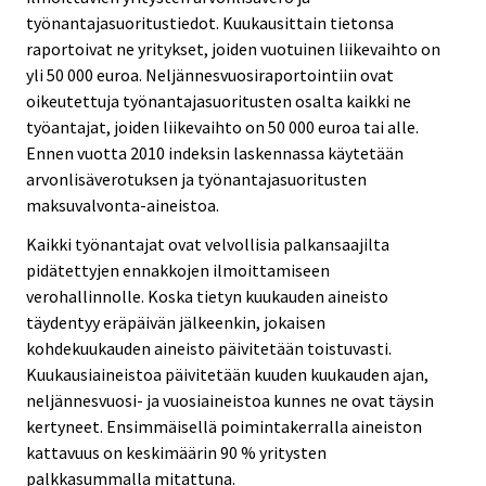
työnantajasuoritustiedot. Kuukausittain tietonsa
raportoivat ne yritykset, joiden vuotuinen liikevaihto on
yli 50 000 euroa. Neljännesvuosiraportointiin ovat
oikeutettuja työnantajasuoritusten osalta kaikki ne
työantajat, joiden liikevaihto on 50 000 euroa tai alle.
Ennen vuotta 2010 indeksin laskennassa käytetään
arvonlisäverotuksen ja työnantajasuoritusten
maksuvalvonta-aineistoa.
Kaikki työnantajat ovat velvollisia palkansaajilta
pidätettyjen ennakkojen ilmoittamiseen
verohallinnolle. Koska tietyn kuukauden aineisto
täydentyy eräpäivän jälkeenkin, jokaisen
kohdekuukauden aineisto päivitetään toistuvasti.
Kuukausiaineistoa päivitetään kuuden kuukauden ajan,
neljännesvuosi- ja vuosiaineistoa kunnes ne ovat täysin
kertyneet. Ensimmäisellä poimintakerralla aineiston
kattavuus on keskimäärin 90 % yritysten
palkkasummalla mitattuna.