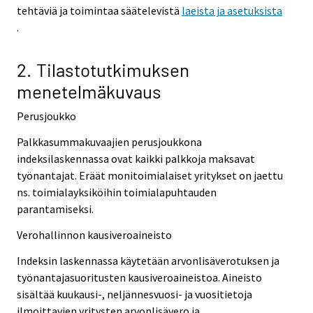
tehtäviä ja toimintaa säätelevistä
laeista ja asetuksista
.
2. Tilastotutkimuksen
menetelmäkuvaus
Perusjoukko
Palkkasummakuvaajien perusjoukkona
indeksilaskennassa ovat kaikki palkkoja maksavat
työnantajat. Eräät monitoimialaiset yritykset on jaettu
ns. toimialayksiköihin toimialapuhtauden
parantamiseksi.
Verohallinnon kausiveroaineisto
Indeksin laskennassa käytetään arvonlisäverotuksen ja
työnantajasuoritusten kausiveroaineistoa. Aineisto
sisältää kuukausi-, neljännesvuosi- ja vuositietoja
ilmoittavien yritysten arvonlisävero ja