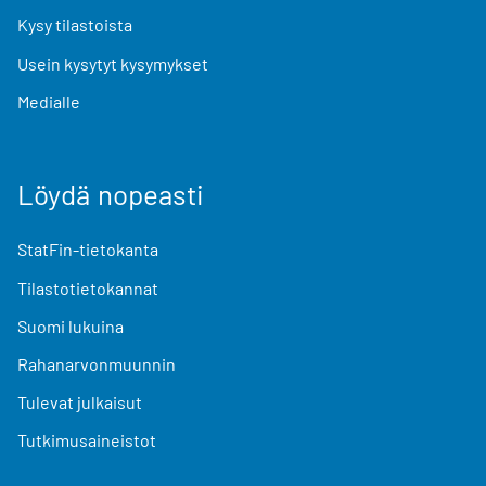
Kysy tilastoista
Usein kysytyt kysymykset
Medialle
Löydä nopeasti
StatFin-tietokanta
Tilastotietokannat
Suomi lukuina
Rahanarvonmuunnin
Tulevat julkaisut
Tutkimusaineistot