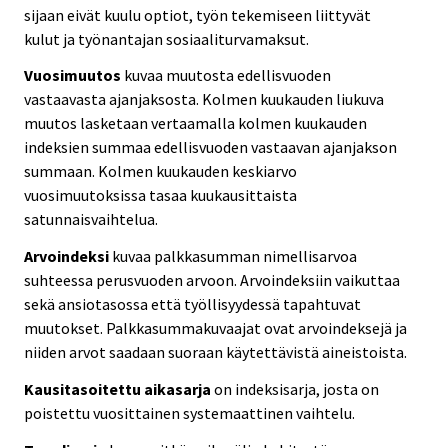
sijaan eivät kuulu optiot, työn tekemiseen liittyvät
kulut ja työnantajan sosiaaliturvamaksut.
Vuosimuutos
kuvaa muutosta edellisvuoden
vastaavasta ajanjaksosta. Kolmen kuukauden liukuva
muutos lasketaan vertaamalla kolmen kuukauden
indeksien summaa edellisvuoden vastaavan ajanjakson
summaan. Kolmen kuukauden keskiarvo
vuosimuutoksissa tasaa kuukausittaista
satunnaisvaihtelua.
Arvoindeksi
kuvaa palkkasumman nimellisarvoa
suhteessa perusvuoden arvoon. Arvoindeksiin vaikuttaa
sekä ansiotasossa että työllisyydessä tapahtuvat
muutokset. Palkkasummakuvaajat ovat arvoindeksejä ja
niiden arvot saadaan suoraan käytettävistä aineistoista.
Kausitasoitettu aikasarja
on indeksisarja, josta on
poistettu vuosittainen systemaattinen vaihtelu.