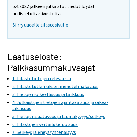
e
5.4.2022 jälkeen julkaistut tiedot löydät
m
uudistetulta sivustolta.
o
v
Siirry uudelle tilastosivulle
i
n
g
t
Laatuseloste:
o
Palkkasummakuvaajat
a
n
1. Tilastotietojen relevanssi
o
2. Tilastotutkimuksen menetelmäkuvaus
t
3. Tietojen oikeellisuus ja tarkkuus
h
4. Julkaistujen tietojen ajantasaisuus ja oikea-
e
aikaisuus
r
5. Tietojen saatavuus ja läpinäkyvyys/selkeys
s
6. Tilastojen vertailukelpoisuus
e
7. Selkeys ja eheys/yhtenäisyys
r