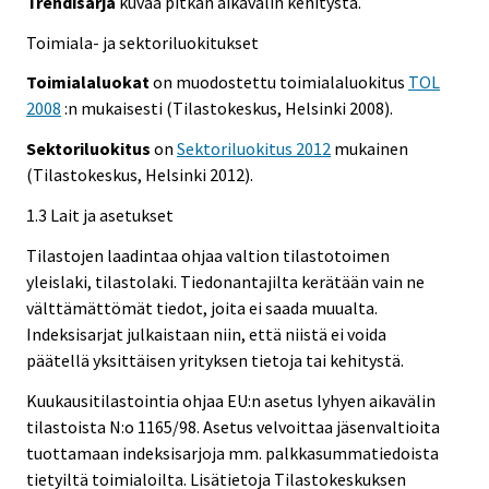
Trendisarja
kuvaa pitkän aikavälin kehitystä.
Toimiala- ja sektoriluokitukset
Toimialaluokat
on muodostettu toimialaluokitus
TOL
2008
:n mukaisesti (Tilastokeskus, Helsinki 2008).
Sektoriluokitus
on
Sektoriluokitus 2012
mukainen
(Tilastokeskus, Helsinki 2012).
1.3 Lait ja asetukset
Tilastojen laadintaa ohjaa valtion tilastotoimen
yleislaki, tilastolaki. Tiedonantajilta kerätään vain ne
välttämättömät tiedot, joita ei saada muualta.
Indeksisarjat julkaistaan niin, että niistä ei voida
päätellä yksittäisen yrityksen tietoja tai kehitystä.
Kuukausitilastointia ohjaa EU:n asetus lyhyen aikavälin
tilastoista N:o 1165/98. Asetus velvoittaa jäsenvaltioita
tuottamaan indeksisarjoja mm. palkkasummatiedoista
tietyiltä toimialoilta. Lisätietoja Tilastokeskuksen