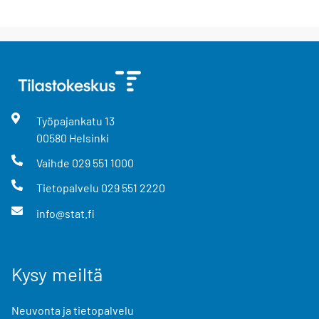
Työpajankatu
13
00580
Helsinki
Vaihde
029 551 1000
Tietopalvelu
029 551 2220
info@stat.fi
Kysy meiltä
Neuvonta ja tietopalvelu