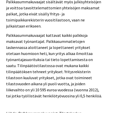
Palkkasummakuvaajat sisältävät myös julkisyhteisöjen
ja voittoa tavoittelemattomien yhteisöjen maksamat
palkat, jotka eivät sisälly Yritys- ja
toimipaikkarekisterin vuositilastoon, vaan ne
julkaistaan erikseen.
Palkkasummakuvaajat kattavat kaikki palkkoja
maksavat työnantajat. Palkkasummatietojen
laskennassa aloittaneet ja lopettaneet yritykset
otetaan huomioon heti, kun yritys alkaa ilmoittaa
työnantajasuorituksia tai tieto lopettamisesta on
saatu. Tilinpäätöstilastossa ovat mukana kaikki
tilinpäätöksen tehneet yritykset. Yritysrekisterin
tilastoon kuuluvat yritykset, jotka ovat toimineet
tilastovuoden aikana yli puoli vuotta, ja joiden
liikevaihto on yli 10 595 euroa vuodessa (vuonna 2012),
tai jotka työllistävät henkilötyövuosina yli 0,5 henkilöä.