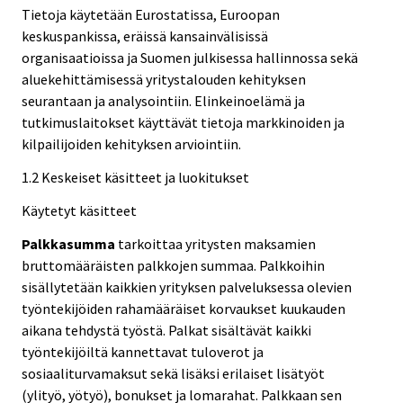
Tietoja käytetään Eurostatissa, Euroopan
keskuspankissa, eräissä kansainvälisissä
organisaatioissa ja Suomen julkisessa hallinnossa sekä
aluekehittämisessä yritystalouden kehityksen
seurantaan ja analysointiin. Elinkeinoelämä ja
tutkimuslaitokset käyttävät tietoja markkinoiden ja
kilpailijoiden kehityksen arviointiin.
1.2 Keskeiset käsitteet ja luokitukset
Käytetyt käsitteet
Palkkasumma
tarkoittaa yritysten maksamien
bruttomääräisten palkkojen summaa. Palkkoihin
sisällytetään kaikkien yrityksen palveluksessa olevien
työntekijöiden rahamääräiset korvaukset kuukauden
aikana tehdystä työstä. Palkat sisältävät kaikki
työntekijöiltä kannettavat tuloverot ja
sosiaaliturvamaksut sekä lisäksi erilaiset lisätyöt
(ylityö, yötyö), bonukset ja lomarahat. Palkkaan sen