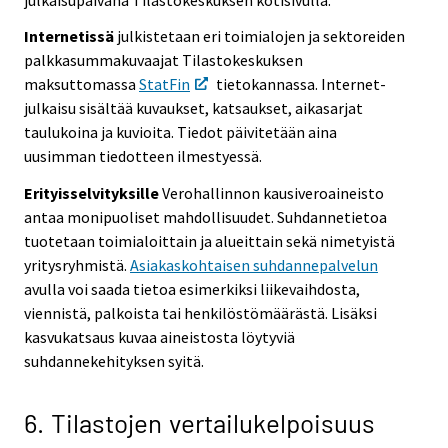
Internetissä
julkistetaan eri toimialojen ja sektoreiden
palkkasummakuvaajat Tilastokeskuksen
maksuttomassa
StatFin
tietokannassa. Internet-
julkaisu sisältää kuvaukset, katsaukset, aikasarjat
taulukoina ja kuvioita. Tiedot päivitetään aina
uusimman tiedotteen ilmestyessä.
Erityisselvityksille
Verohallinnon kausiveroaineisto
antaa monipuoliset mahdollisuudet. Suhdannetietoa
tuotetaan toimialoittain ja alueittain sekä nimetyistä
yritysryhmistä.
Asiakaskohtaisen suhdannepalvelun
avulla voi saada tietoa esimerkiksi liikevaihdosta,
viennistä, palkoista tai henkilöstömäärästä. Lisäksi
kasvukatsaus kuvaa aineistosta löytyviä
suhdannekehityksen syitä.
6. Tilastojen vertailukelpoisuus