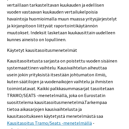
vertaillaan tarkasteltavan kuukauden ja edellisen
vuoden vastaavan kuukauden vertailukelpoisia
havaintoja huomioimalla muun muassa yritysjärjestelyt
ja kirjanpitoon liittyvät raportointikäytännön
muutokset. Indeksit lasketaan kuukausittain uudelleen
kunnes aineisto on lopullinen.
Käytetyt kausitasoitusmenetelmät
Kausitasoitetusta sarjasta on poistettu vuoden sisäinen
systemaattinen vaihtelu. Kausivaihtelun aiheuttaa
usein jokin yrityksistä itsestään johtumaton ilmiö,
kuten säätilojen ja vuodenaikojen vaihtelu ja ihmisten
toimintatavat. Kaikki palkkasummasarjat tasoitetaan
TRAMO/SEATS -menetelmällä, joka on Eurostatin
suosittelema kausitasoitusmenetelmä.Tarkempaa
tietoa aikasarjojen kausivaihtelusta ja
kausitasoitukseen käytetystä menetelmästä saa
Kausitasoitus Tramo/Seats -menetelmällä
-