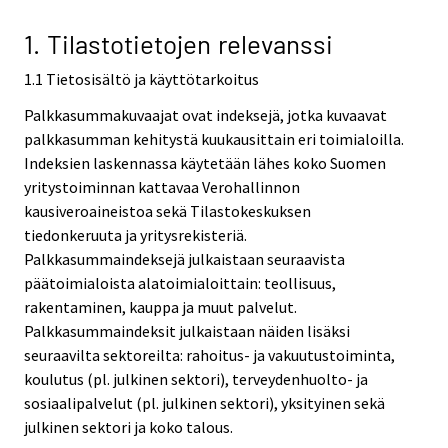
v
i
1. Tilastotietojen relevanssi
c
1.1 Tietosisältö ja käyttötarkoitus
e
.
Palkkasummakuvaajat ovat indeksejä, jotka kuvaavat
palkkasumman kehitystä kuukausittain eri toimialoilla.
Indeksien laskennassa käytetään lähes koko Suomen
yritystoiminnan kattavaa Verohallinnon
kausiveroaineistoa sekä Tilastokeskuksen
tiedonkeruuta ja yritysrekisteriä.
Palkkasummaindeksejä julkaistaan seuraavista
päätoimialoista alatoimialoittain: teollisuus,
rakentaminen, kauppa ja muut palvelut.
Palkkasummaindeksit julkaistaan näiden lisäksi
seuraavilta sektoreilta: rahoitus- ja vakuutustoiminta,
koulutus (pl. julkinen sektori), terveydenhuolto- ja
sosiaalipalvelut (pl. julkinen sektori), yksityinen sekä
julkinen sektori ja koko talous.