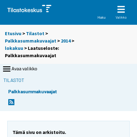
Valikko
Haku
Etusivu
>
Tilastot
>
Palkkasummakuvaajat
>
2014
>
lokakuu
> Laatuseloste:
Palkkasummakuvaajat
Avaa valikko
TILASTOT
Palkkasummakuvaajat
Y
o
u
a
r
Tämä sivu on arkistoitu.