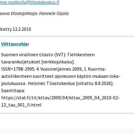
enne.matkailu@tilastokeskus.fi
aava tilastojohtaja: Hannele Orjala
itetty 12.2.2010
Viittausohje
:
Suomen virallinen tilasto (SVT): Tieliikenteen
tavarankuljetukset [verkkojulkaisu].
ISSN=1798-2995.
4. Vuosineljännes
2009, 1. Kuorma-
autoliikenteen suoritteet ajoneuvon käytön mukaan loka-
joulukuussa . Helsinki: Tilastokeskus [viitattu: 8.8.2026].
Saantitapa:
https://stat.fi/til/kttav/2009/04/kttav_2009_04_2010-02-
12_tau_001_fi.html