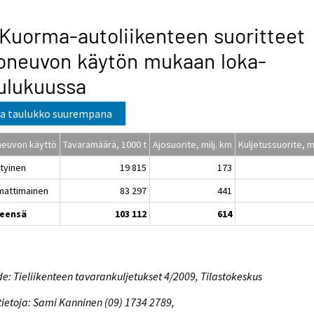
 Kuorma-autoliikenteen suoritteet
oneuvon käytön mukaan loka-
ulukuussa
a taulukko suurempana
neuvon käyttö
Tavaramäärä, 1000 t
Ajosuorite, milj. km
Kuljetussuorite, mi
ityinen
19 815
173
attimainen
83 297
441
eensä
103 112
614
e: Tieliikenteen tavarankuljetukset 4/2009, Tilastokeskus
tietoja: Sami Kanninen (09) 1734 2789,