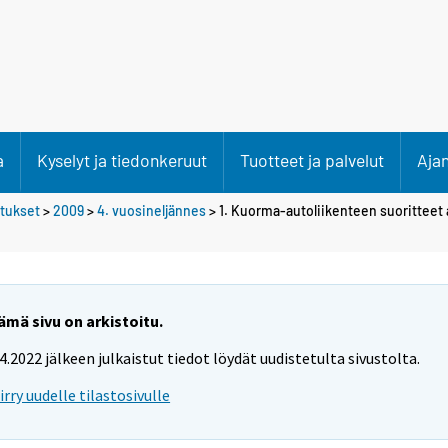
a
Kyselyt ja tiedonkeruut
Tuotteet ja palvelut
Aja
etukset
>
2009
>
4. vuosineljännes
> 1. Kuorma-autoliikenteen suoritteet
ämä sivu on arkistoitu.
.4.2022 jälkeen julkaistut tiedot löydät uudistetulta sivustolta.
iirry uudelle tilastosivulle