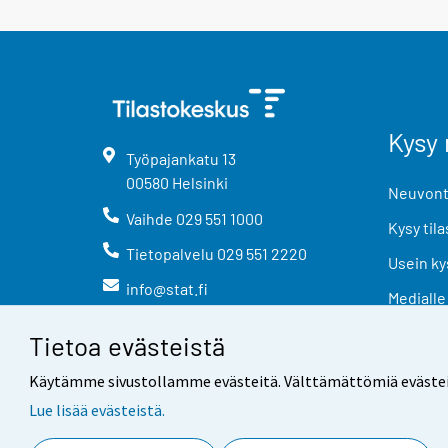
Kysy 
Työpajankatu
13
00580
Helsinki
Neuvonta
Vaihde
029 551 1000
Kysy tila
Tietopalvelu
029 551 2220
Usein ky
info@stat.fi
Medialle
Tietoa evästeistä
Käytämme sivustollamme evästeitä. Välttämättömiä evästeitä t
Lue lisää evästeistä.