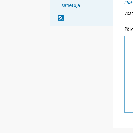
liik
Lisätietoja
Vast
Päiv