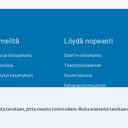
meiltä
Löydä nopeasti
 ja tietopalvelu
StatFin-tietokanta
stoista
Tilastotietokannat
sytyt kysymykset
Suomi lukuina
Rahanarvonmuunnin
Tulevat julkaisut
Tutkimusaineistot
arvitaan, jotta sivusto toimii oikein. Muita evästeitä tarvitaan