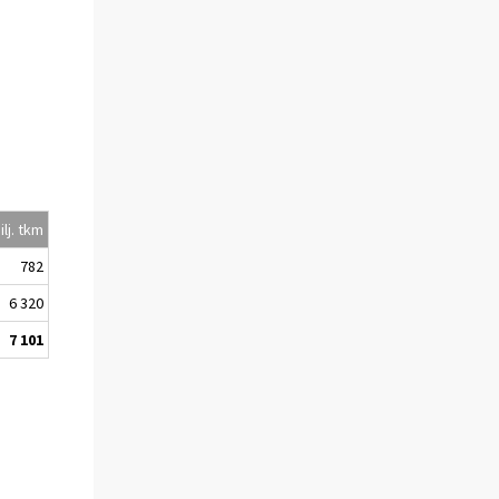
lj. tkm
782
6 320
7 101