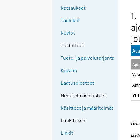
Katsaukset
1.
Taulukot
aj
Kuviot
jo
Tiedotteet
Ava
Tuote- ja palvelutarjonta
Ajo
Kuvaus
Yks
Laatuselosteet
Amm
Menetelmäselosteet
Yht
Käsitteet ja määritelmät
Luokitukset
Lähd
Linkit
Lisä