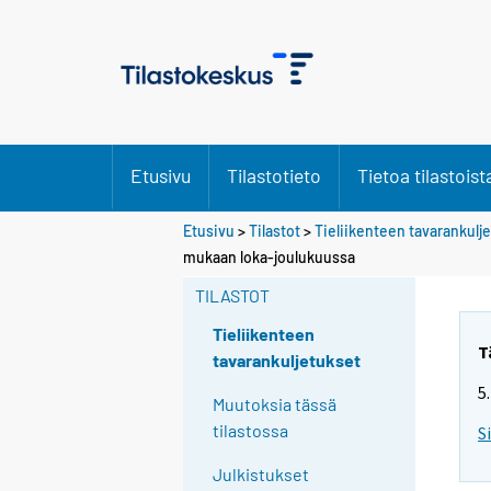
Etusivu
Tilastotieto
Tietoa tilastoist
Etusivu
>
Tilastot
>
Tieliikenteen tavarankulj
mukaan loka-joulukuussa
TILASTOT
Tieliikenteen
T
tavarankuljetukset
5
Muutoksia tässä
tilastossa
S
Julkistukset