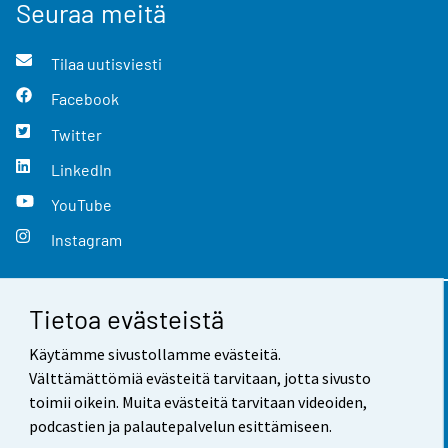
Seuraa meitä
Tilaa uutisviesti
Facebook
Twitter
LinkedIn
YouTube
Instagram
Tietoa evästeistä
Yhteystiedot
Käytämme sivustollamme evästeitä.
Palaute
Välttämättömiä evästeitä tarvitaan, jotta sivusto
toimii oikein. Muita evästeitä tarvitaan videoiden,
Käyttöehdot
podcastien ja palautepalvelun esittämiseen.
Tietosuoja