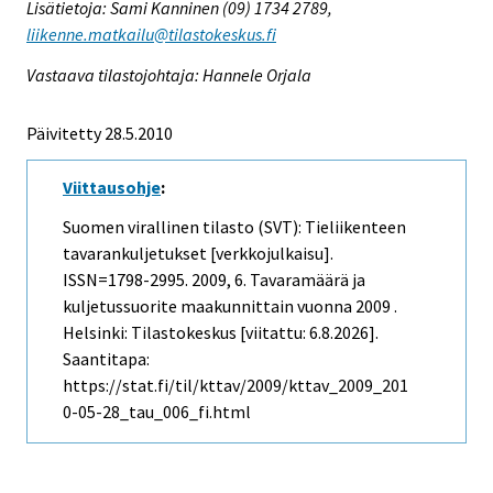
Lisätietoja: Sami Kanninen (09) 1734 2789,
liikenne.matkailu@tilastokeskus.fi
Vastaava tilastojohtaja: Hannele Orjala
Päivitetty 28.5.2010
Viittausohje
:
Suomen virallinen tilasto (SVT): Tieliikenteen
tavarankuljetukset [verkkojulkaisu].
ISSN=1798-2995. 2009, 6. Tavaramäärä ja
kuljetussuorite maakunnittain vuonna 2009 .
Helsinki: Tilastokeskus [viitattu: 6.8.2026].
Saantitapa:
https://stat.fi/til/kttav/2009/kttav_2009_201
0-05-28_tau_006_fi.html