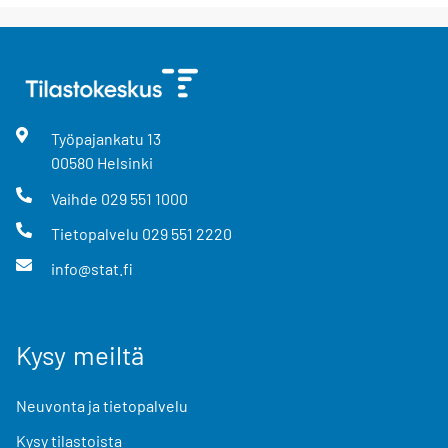
Työpajankatu
13
00580
Helsinki
Vaihde
029 551 1000
Tietopalvelu
029 551 2220
info@stat.fi
Kysy meiltä
Neuvonta ja tietopalvelu
Kysy tilastoista