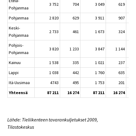
Etelä-
3 752
704
3 049
619
Pohjanmaa
Pohjanmaa
2 820
629
3 911
907
Keski-
2 733
461
1 673
324
Pohjanmaa
Pohjois-
3 820
1 233
3 847
1 144
Pohjanmaa
Kainuu
1 538
335
1 021
237
Lappi
1 038
442
1 760
635
Itä-Uusimaa
4743
495
1 753
201
Yhteensä
87 211
16 274
87 211
16 274
Lähde: Tieliikenteen tavarankuljetukset 2009,
Tilastokeskus