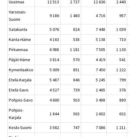
Uusimaa
12 513
2 727
12 636
2 440
Varsinais-
9 186
1 480
4 716
957
Suomi
Satakunta
5 076
824
7 448
1 039
Kanta-Häme
4 163
538
5 138
710
Pirkanmaa
6 988
1 181
7 505
1 130
Päijät-Häme
3 814
570
4 419
541
Kymenlaakso
5 009
851
7 450
1 222
Etelä-Karjala
5 487
846
5 245
799
Etelä-Savo
4 527
739
2 465
376
Pohjois-Savo
4 600
910
3 488
880
Pohjois-
1 844
563
2 602
632
Karjala
Keski-Suomi
3 562
747
7 086
1 211