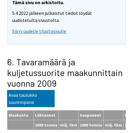
Tämä sivu on arkistoitu.
5.4.2022 jälkeen julkaistut tiedot löydät
uudistetulta sivustolta.
Siirry uudelle tilastosivulle
6. Tavaramäärä ja
kuljetussuorite maakunnittain
vuonna 2009
Avaa taulukko
suurempana
Maakunta
Lähteneet
Saapuneet
Sisä
1000 tonnia
milj. tkm
1000 tonnia
milj. tkm
1000