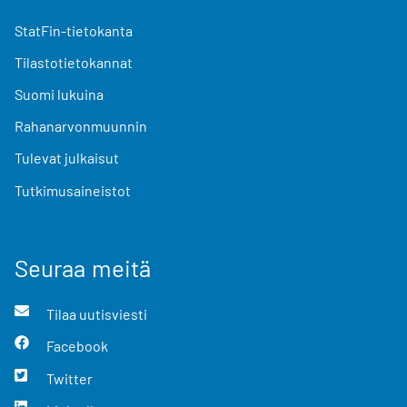
StatFin-tietokanta
Tilastotietokannat
Suomi lukuina
Rahanarvonmuunnin
Tulevat julkaisut
Tutkimusaineistot
Seuraa meitä
Tilaa uutisviesti
Facebook
Twitter