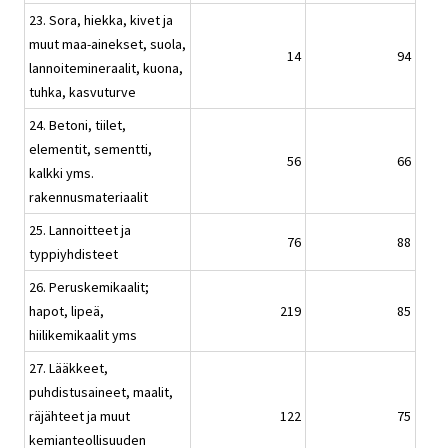
23. Sora, hiekka, kivet ja
muut maa-ainekset, suola,
14
94
lannoitemineraalit, kuona,
tuhka, kasvuturve
24. Betoni, tiilet,
elementit, sementti,
56
66
kalkki yms.
rakennusmateriaalit
25. Lannoitteet ja
76
88
typpiyhdisteet
26. Peruskemikaalit;
hapot, lipeä,
219
85
hiilikemikaalit yms
27. Lääkkeet,
puhdistusaineet, maalit,
räjähteet ja muut
122
75
kemianteollisuuden