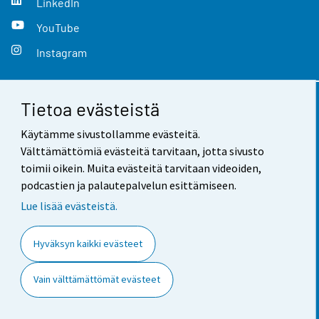
LinkedIn
YouTube
Instagram
Tietoa evästeistä
Yhteystiedot
Käytämme sivustollamme evästeitä.
Palaute
Välttämättömiä evästeitä tarvitaan, jotta sivusto
toimii oikein. Muita evästeitä tarvitaan videoiden,
Käyttöehdot
podcastien ja palautepalvelun esittämiseen.
Tietosuoja
Lue lisää evästeistä.
Saavutettavuus
Hyväksyn kaikki evästeet
Tietoa sivustosta
Vain välttämättömät evästeet
Evästeasetukset