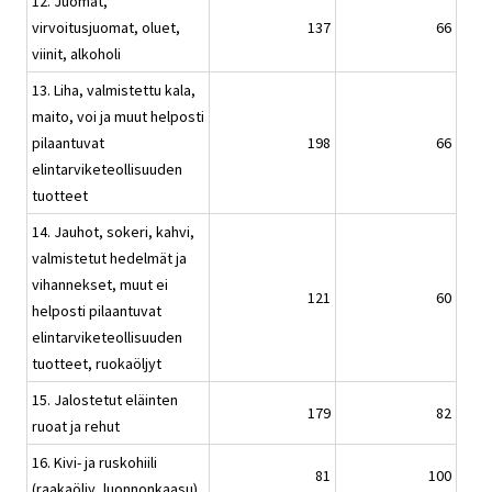
12. Juomat,
virvoitusjuomat, oluet,
137
66
viinit, alkoholi
13. Liha, valmistettu kala,
maito, voi ja muut helposti
pilaantuvat
198
66
elintarviketeollisuuden
tuotteet
14. Jauhot, sokeri, kahvi,
valmistetut hedelmät ja
vihannekset, muut ei
121
60
helposti pilaantuvat
elintarviketeollisuuden
tuotteet, ruokaöljyt
15. Jalostetut eläinten
179
82
ruoat ja rehut
16. Kivi- ja ruskohiili
81
100
(raakaöljy, luonnonkaasu)