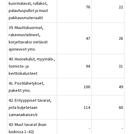
kuormalavat, rullakot,
76
22
palautuspullot ja muut
pakkausmateriaalit
39. Muuttokuormat,
rakennustelineet,
47
28
korjattavaksi vietävät
ajoneuvot yms.
40. Huonekalut, myymälä-,
toimisto- ja
94
31
keittiökalusteet
41. Postilähetykset,
100
49
paketit yms.
42. Erityyppiset tavarat,
joita kuljetetaan
114
60
samanaikaisesti
43. Muut tavarat (kuin
-
-
luokissa 1–42)