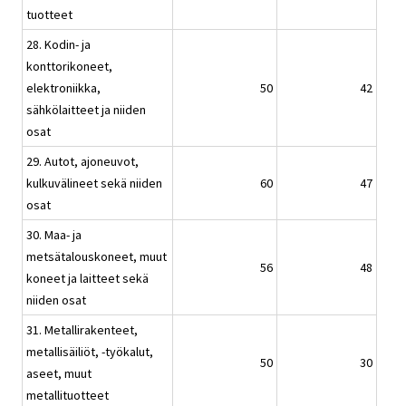
tuotteet
28. Kodin- ja
konttorikoneet,
elektroniikka,
50
42
sähkölaitteet ja niiden
osat
29. Autot, ajoneuvot,
kulkuvälineet sekä niiden
60
47
osat
30. Maa- ja
metsätalouskoneet, muut
56
48
koneet ja laitteet sekä
niiden osat
31. Metallirakenteet,
metallisäiliöt, -työkalut,
50
30
aseet, muut
metallituotteet