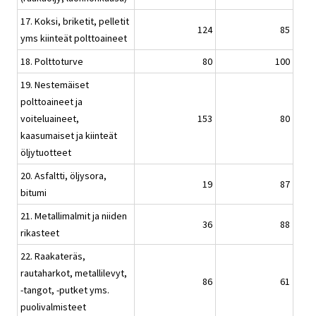
17. Koksi, briketit, pelletit
124
85
yms kiinteät polttoaineet
18. Polttoturve
80
100
19. Nestemäiset
polttoaineet ja
voiteluaineet,
153
80
kaasumaiset ja kiinteät
öljytuotteet
20. Asfaltti, öljysora,
19
87
bitumi
21. Metallimalmit ja niiden
36
88
rikasteet
22. Raakateräs,
rautaharkot, metallilevyt,
86
61
-tangot, -putket yms.
puolivalmisteet