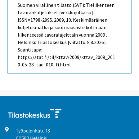
Suomen virallinen tilasto (SVT): Tieliikenteen
tavarankuljetukset [verkkojulkaisu].
ISSN=1798-2995. 2009, 10. Keskimääräinen
kuljetusmatka ja kuormausaste kotimaan
liikenteessä tavaralajeittain vuonna 2009 .
Helsinki: Tilastokeskus [viitattu: 8.8.2026].
Saantitapa:
https://stat.fi/til/kttav/2009/kttav_2009_201
0-05-28_tau_010_fi.html
Työpajankatu
13
00580
Helsinki