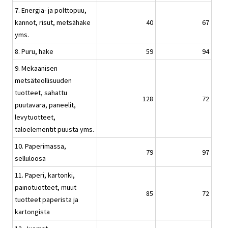
7. Energia- ja polttopuu,
kannot, risut, metsähake
40
67
yms.
8. Puru, hake
59
94
9. Mekaanisen
metsäteollisuuden
tuotteet, sahattu
128
72
puutavara, paneelit,
levytuotteet,
taloelementit puusta yms.
10. Paperimassa,
79
97
selluloosa
11. Paperi, kartonki,
painotuotteet, muut
85
72
tuotteet paperista ja
kartongista