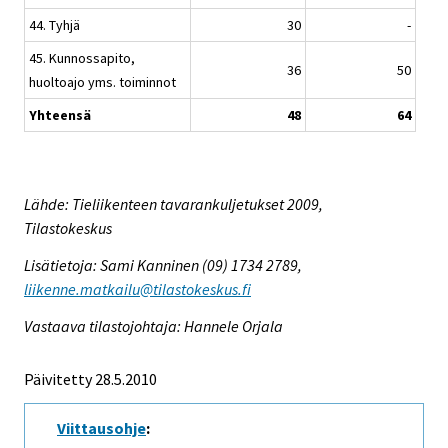
44. Tyhjä
30
-
45. Kunnossapito,
36
50
huoltoajo yms. toiminnot
Yhteensä
48
64
Lähde: Tieliikenteen tavarankuljetukset 2009,
Tilastokeskus
Lisätietoja: Sami Kanninen (09) 1734 2789,
liikenne.matkailu@tilastokeskus.fi
Vastaava tilastojohtaja: Hannele Orjala
Päivitetty 28.5.2010
Viittausohje
: