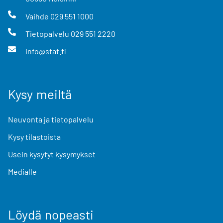
Vaihde
029 551 1000
Tietopalvelu
029 551 2220
info@stat.fi
Kysy meiltä
Neuvonta ja tietopalvelu
Kysy tilastoista
Usein kysytyt kysymykset
Medialle
Löydä nopeasti