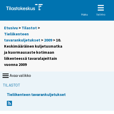
Valikko
Haku
Etusivu
>
Tilastot
>
Tieliikenteen
tavarankuljetukset
>
2009
> 10.
Keskimääräinen kuljetusmatka
ja kuormausaste kotimaan
liikenteessä tavaralajeittain
vuonna 2009
Avaa valikko
TILASTOT
Tieliikenteen tavarankuljetukset