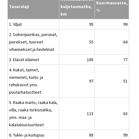
Kuormausaste,
Tavaralaji
kuljetusmatka,
%
km
1. Viljat
95
99
2. Sokerijuurikas, perunat,
juurekset, tuoreet
55
64
vihannekset ja hedelmät
3. Elävät eläimet
165
77
4. Kukat, taimet,
siemenet, kuitu- ja
97
51
rehukasvit yms.
puutarhatuotteet
5. Raaka maito, raaka kala,
villa, raaka turkisnahka,
123
63
yms. maa- ja
kalataloustuotteet
6. Tukki- ja kuitupuu
88
99