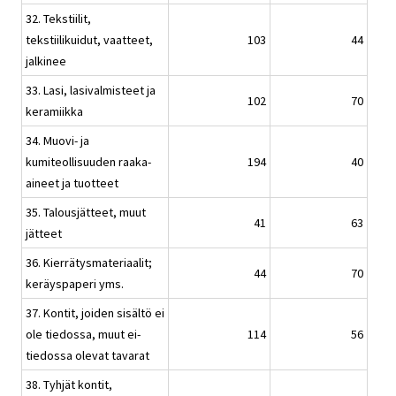
32. Tekstiilit,
tekstiilikuidut, vaatteet,
103
44
jalkinee
33. Lasi, lasivalmisteet ja
102
70
keramiikka
34. Muovi- ja
kumiteollisuuden raaka-
194
40
aineet ja tuotteet
35. Talousjätteet, muut
41
63
jätteet
36. Kierrätysmateriaalit;
44
70
keräyspaperi yms.
37. Kontit, joiden sisältö ei
ole tiedossa, muut ei-
114
56
tiedossa olevat tavarat
38. Tyhjät kontit,