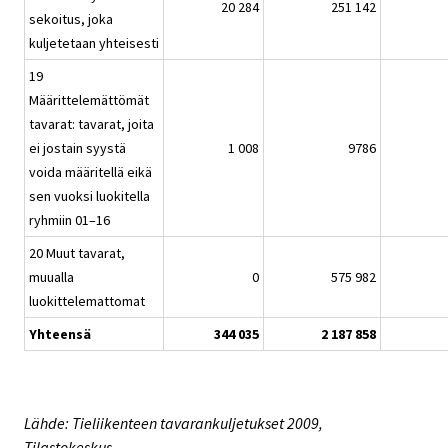
20 284
251 142
sekoitus, joka
kuljetetaan yhteisesti
19
Määrittelemättömät
tavarat: tavarat, joita
ei jostain syystä
1 008
9786
voida määritellä eikä
sen vuoksi luokitella
ryhmiin 01–16
20 Muut tavarat,
muualla
0
575 982
luokittelemattomat
Yhteensä
344 035
2 187 858
Lähde: Tieliikenteen tavarankuljetukset 2009,
Tilastokeskus