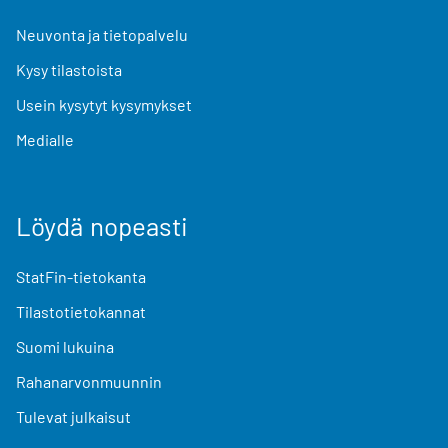
Neuvonta ja tietopalvelu
Kysy tilastoista
Usein kysytyt kysymykset
Medialle
Löydä nopeasti
StatFin-tietokanta
Tilastotietokannat
Suomi lukuina
Rahanarvonmuunnin
Tulevat julkaisut