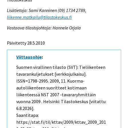
Lisätietoja: Sami Kanninen (09) 1734 2789,
liikenne.matkailu@tilastokeskus.fi
Vastaava tilastojohtaja: Hannele Orjala
Päivitetty 28.5.2010
Viittausohje
:
Suomen virallinen tilasto (SVT): Tieliikenteen
tavarankuljetukset [verkkojulkaisu].
ISSN=1798-2995. 2009, 11. Kuorma-
autoliikenteen suoritteet kotimaan
liikenteessä NST 2007 -tavararyhmittäin
vuonna 2009 . Helsinki: Tilastokeskus [viitattu:
6.8.2026].
Saantitapa:
https://stat.fi/til/kttav/2009/kttav_2009_201