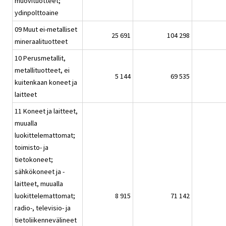
muovituotteet;
ydinpolttoaine
09 Muut ei-metalliset
25 691
104 298
mineraalituotteet
10 Perusmetallit,
metallituotteet, ei
5 144
69 535
kuitenkaan koneet ja
laitteet
11 Koneet ja laitteet,
muualla
luokittelemattomat;
toimisto- ja
tietokoneet;
sähkökoneet ja -
laitteet, muualla
luokittelemattomat;
8 915
71 142
radio-, televisio- ja
tietoliikennevälineet