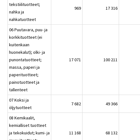
tekstiilituotteet;
969
17 316
nahka ja
nahkatuotteet
06 Puutavara, puu- ja
korkkituotteet (ei
kuitenkaan
huonekalut); olki- ja
punontatuotteet;
17 071
100 211
massa, paperi ja
paperituotteet;
painotuotteet ja
tallenteet
07 Koksi ja
7 682
49 366
öljytuotteet
08 Kemikaalit,
kemialliset tuotteet
ja tekokuidut; kumi- ja
11 168
68 132