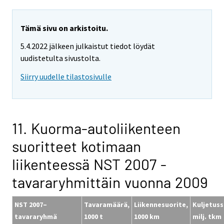
Tämä sivu on arkistoitu.
5.4.2022 jälkeen julkaistut tiedot löydät
uudistetulta sivustolta.
Siirry uudelle tilastosivulle
11. Kuorma-autoliikenteen
suoritteet kotimaan
liikenteessä NST 2007 -
tavararyhmittäin vuonna 2009
NST 2007–
Tavaramäärä,
Liikennesuorite,
Kuljetuss
tavararyhmä
1000 t
1000 km
milj. tkm