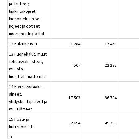
ja -laitteet;
lääkintäkojeet,
hienomekaaniset
kojeet ja optiset
instrumentit; kellot
12 Kulkuneuvot
1 284
17 468
13 Huonekalut, muut
tehdasvalmisteet,
507
22 223
muualla
luokittelemattomat
14 Kierrätysraaka-
aineet,
17 503
86 784
yhdyskuntajätteet ja
muut jätteet
15 Posti- ja
2 694
49 795
kuriiritoiminta
16