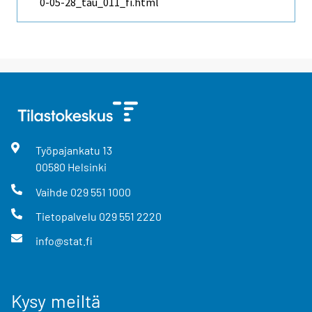
0-05-28_tau_011_fi.html
Työpajankatu
13
00580
Helsinki
Vaihde
029 551 1000
Tietopalvelu
029 551 2220
info@stat.fi
Kysy meiltä