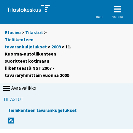
Valikko
Haku
Etusivu
>
Tilastot
>
Tieliikenteen
tavarankuljetukset
>
2009
> 11.
Kuorma-autoliikenteen
suoritteet kotimaan
liikenteessä NST 2007 -
tavararyhmittäin vuonna 2009
Avaa valikko
TILASTOT
Tieliikenteen tavarankuljetukset