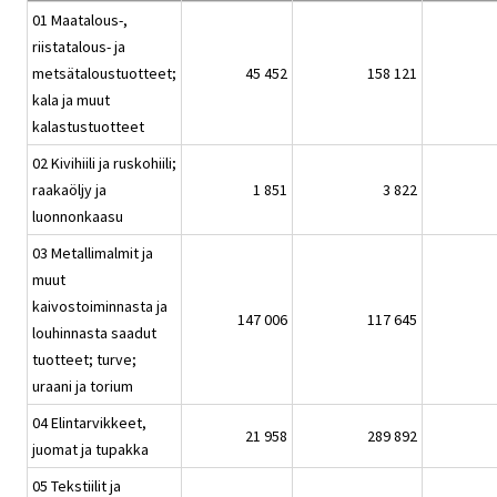
01 Maatalous-,
riistatalous- ja
metsätaloustuotteet;
45 452
158 121
kala ja muut
kalastustuotteet
02 Kivihiili ja ruskohiili;
raakaöljy ja
1 851
3 822
luonnonkaasu
03 Metallimalmit ja
muut
kaivostoiminnasta ja
147 006
117 645
louhinnasta saadut
tuotteet; turve;
uraani ja torium
04 Elintarvikkeet,
21 958
289 892
juomat ja tupakka
05 Tekstiilit ja