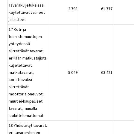
Tavarakuljetuksissa
2 798
61 777
käytettävät välineet
ja laitteet
17 Koti- ja
toimistomuuttojen
yhteydessä
siirrettävät tavarat;
erillään matkustajista
kuljetettavat
matkatavarat;
5 049
63 421
korjattavaksi
siirrettävät
moottoriajoneuvot;
muut ei-kaupalliset
tavarat, muualla
luokittelemattomat
18 Yhdistetyt tavarat:
eri tavararyhmien