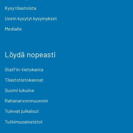
Kysy tilastoista
Usein kysytyt kysymykset
Medialle
Löydä nopeasti
StatFin-tietokanta
Tilastotietokannat
Suomi lukuina
Rahanarvonmuunnin
Tulevat julkaisut
Tutkimusaineistot