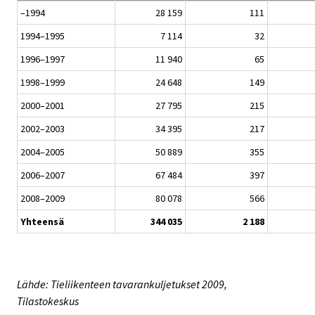
–1994
28 159
111
1994–1995
7 114
32
1996–1997
11 940
65
1998–1999
24 648
149
2000–2001
27 795
215
2002–2003
34 395
217
2004–2005
50 889
355
2006–2007
67 484
397
2008–2009
80 078
566
Yhteensä
344 035
2 188
Lähde: Tieliikenteen tavarankuljetukset 2009,
Tilastokeskus