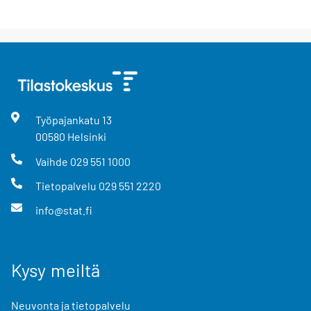
Työpajankatu
13
00580
Helsinki
Vaihde
029 551 1000
Tietopalvelu
029 551 2220
info@stat.fi
Kysy meiltä
Neuvonta ja tietopalvelu