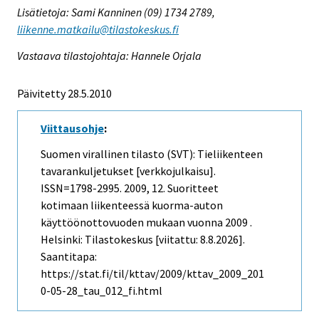
Lisätietoja: Sami Kanninen (09) 1734 2789,
liikenne.matkailu@tilastokeskus.fi
Vastaava tilastojohtaja: Hannele Orjala
Päivitetty 28.5.2010
Viittausohje
:
Suomen virallinen tilasto (SVT): Tieliikenteen
tavarankuljetukset [verkkojulkaisu].
ISSN=1798-2995. 2009, 12. Suoritteet
kotimaan liikenteessä kuorma-auton
käyttöönottovuoden mukaan vuonna 2009 .
Helsinki: Tilastokeskus [viitattu: 8.8.2026].
Saantitapa:
https://stat.fi/til/kttav/2009/kttav_2009_201
0-05-28_tau_012_fi.html