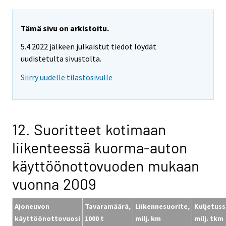
Tämä sivu on arkistoitu.
5.4.2022 jälkeen julkaistut tiedot löydät
uudistetulta sivustolta.
Siirry uudelle tilastosivulle
12. Suoritteet kotimaan
liikenteessä kuorma-auton
käyttöönottovuoden mukaan
vuonna 2009
Ajoneuvon
Tavaramäärä,
Liikennesuorite,
Kuljetuss
käyttöönottovuosi
1000 t
milj. km
milj. tkm