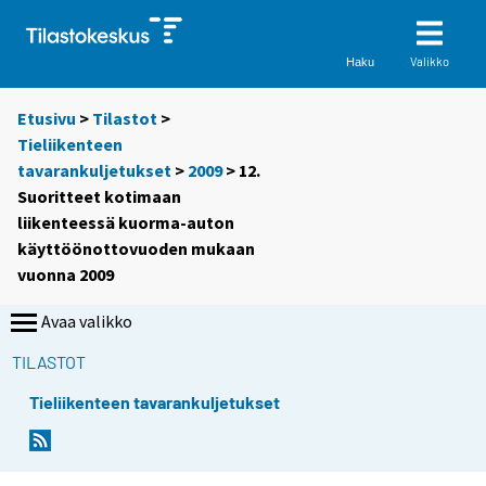
Valikko
Haku
Etusivu
>
Tilastot
>
Tieliikenteen
tavarankuljetukset
>
2009
> 12.
Suoritteet kotimaan
liikenteessä kuorma-auton
käyttöönottovuoden mukaan
vuonna 2009
Avaa valikko
TILASTOT
Tieliikenteen tavarankuljetukset