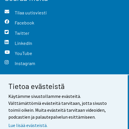
Tilaa uutisviesti
Facebook
Twitter
LinkedIn
YouTube
Instagram
Tietoa evästeistä
Yhteystiedot
Käytämme sivustollamme evästeitä.
Palaute
Välttämättömiä evästeitä tarvitaan, jotta sivusto
toimii oikein. Muita evästeitä tarvitaan videoiden,
Käyttöehdot
podcastien ja palautepalvelun esittämiseen.
Tietosuoja
Lue lisää evästeistä.