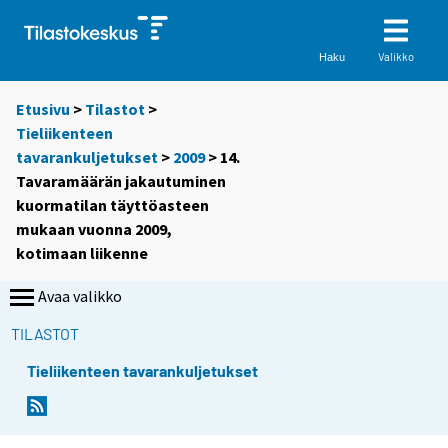
Valikko
Haku
Etusivu
>
Tilastot
>
Tieliikenteen
tavarankuljetukset
>
2009
> 14.
Tavaramäärän jakautuminen
kuormatilan täyttöasteen
mukaan vuonna 2009,
kotimaan liikenne
Avaa valikko
TILASTOT
Tieliikenteen tavarankuljetukset