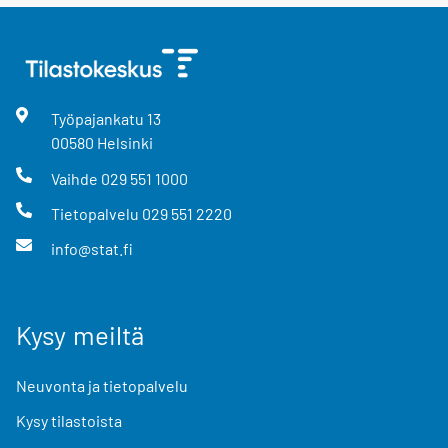
Työpajankatu
13
00580
Helsinki
Vaihde
029 551 1000
Tietopalvelu
029 551 2220
info@stat.fi
Kysy meiltä
Neuvonta ja tietopalvelu
Kysy tilastoista