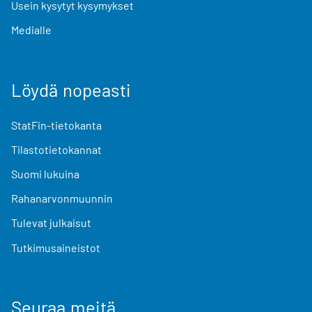
Usein kysytyt kysymykset
Medialle
Löydä nopeasti
StatFin-tietokanta
Tilastotietokannat
Suomi lukuina
Rahanarvonmuunnin
Tulevat julkaisut
Tutkimusaineistot
Seuraa meitä