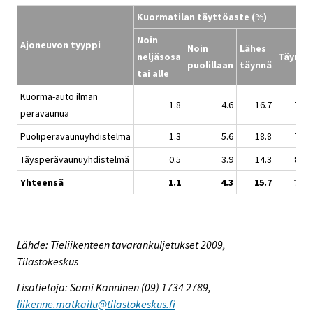
Kuormatilan täyttöaste (%)
Noin
Ajoneuvon tyyppi
Noin
Lähes
neljäsosa
Täynnä
puolillaan
täynnä
tai alle
Kuorma-auto ilman
1.8
4.6
16.7
76.9
perävaunua
Puoliperävaunuyhdistelmä
1.3
5.6
18.8
74.4
Täysperävaunuyhdistelmä
0.5
3.9
14.3
81.2
Yhteensä
1.1
4.3
15.7
78.9
Lähde: Tieliikenteen tavarankuljetukset 2009,
Tilastokeskus
Lisätietoja: Sami Kanninen (09) 1734 2789,
liikenne.matkailu@tilastokeskus.fi