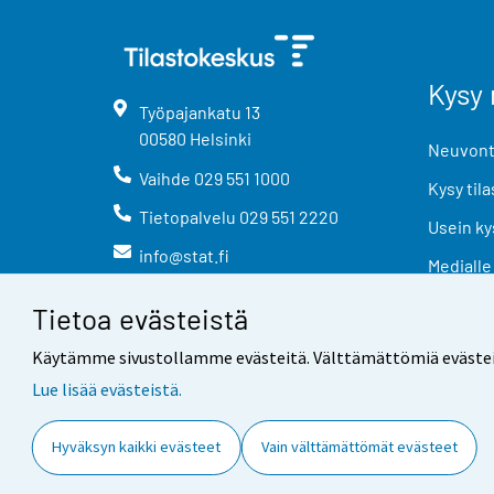
Kysy 
Työpajankatu
13
00580
Helsinki
Neuvonta
Vaihde
029 551 1000
Kysy tila
Tietopalvelu
029 551 2220
Usein ky
info@stat.fi
Medialle
Tietoa evästeistä
Käytämme sivustollamme evästeitä. Välttämättömiä evästeitä t
Lue lisää evästeistä.
Yhteystiedot
Palaute
Hyväksyn kaikki evästeet
Vain välttämättömät evästeet