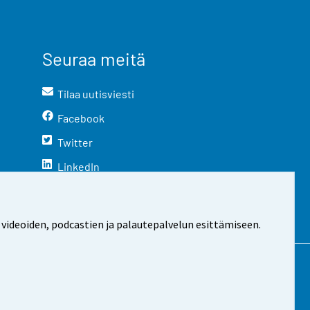
Seuraa meitä
Tilaa uutisviesti
Facebook
Twitter
LinkedIn
YouTube
Instagram
 videoiden, podcastien ja palautepalvelun esittämiseen.
stosta
Evästeasetukset