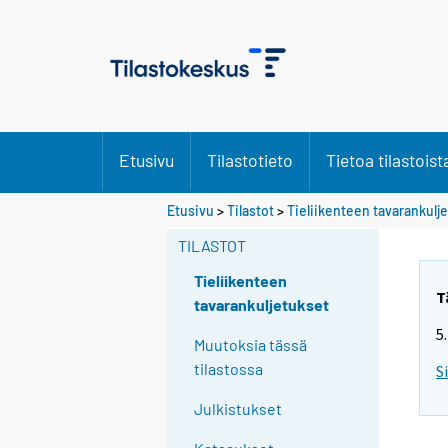
Etusivu
Tilastotieto
Tietoa tilastoist
Etusivu
>
Tilastot
>
Tieliikenteen tavarankulj
TILASTOT
Tieliikenteen
T
tavarankuljetukset
5
Muutoksia tässä
tilastossa
S
Julkistukset