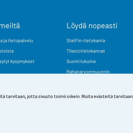
meiltä
Löydä nopeasti
 ja tietopalvelu
StatFin-tietokanta
stoista
Tilastotietokannat
sytyt kysymykset
Suomi lukuina
Rahanarvonmuunnin
Tulevat julkaisut
Tutkimusaineistot
arvitaan, jotta sivusto toimii oikein. Muita evästeitä tarvitaan
Käyttöehdot
Tietosuoja
Saavutettavuus
Tietoa sivu