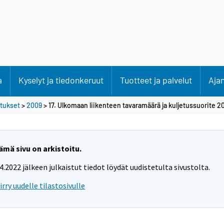
a
Kyselyt ja tiedonkeruut
Tuotteet ja palvelut
Aja
etukset
>
2009
> 17. Ulkomaan liikenteen tavaramäärä ja kuljetussuorite 
ämä sivu on arkistoitu.
.4.2022 jälkeen julkaistut tiedot löydät uudistetulta sivustolta.
iirry uudelle tilastosivulle