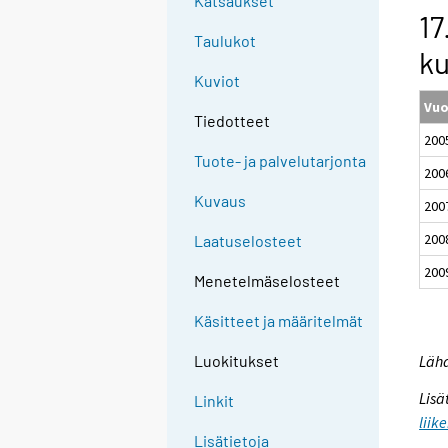
Katsaukset
17
Taulukot
ku
Kuviot
Vuo
Tiedotteet
200
Tuote- ja palvelutarjonta
200
Kuvaus
200
200
Laatuselosteet
200
Menetelmäselosteet
Käsitteet ja määritelmät
Lähd
Luokitukset
Lisä
Linkit
liik
Lisätietoja