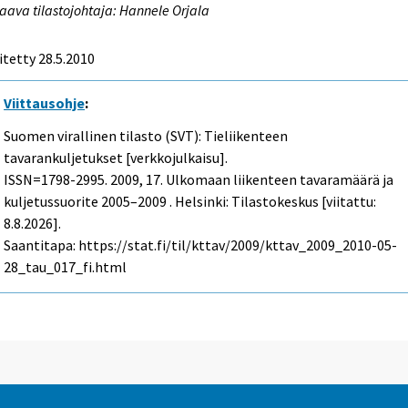
aava tilastojohtaja: Hannele Orjala
itetty 28.5.2010
Viittausohje
:
Suomen virallinen tilasto (SVT): Tieliikenteen
tavarankuljetukset [verkkojulkaisu].
ISSN=1798-2995. 2009, 17. Ulkomaan liikenteen tavaramäärä ja
kuljetussuorite 2005–2009 . Helsinki: Tilastokeskus [viitattu:
8.8.2026].
Saantitapa: https://stat.fi/til/kttav/2009/kttav_2009_2010-05-
28_tau_017_fi.html