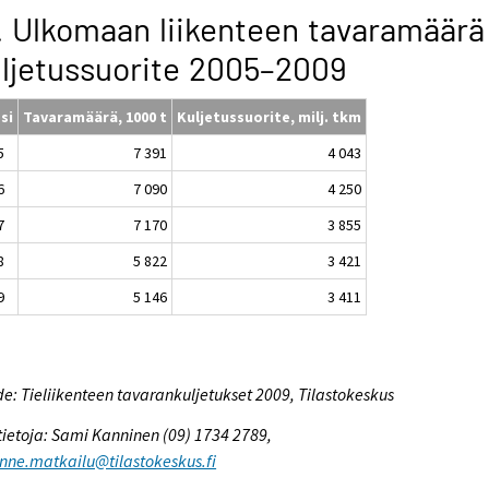
. Ulkomaan liikenteen tavaramäärä 
ljetussuorite 2005–2009
si
Tavaramäärä, 1000 t
Kuljetussuorite, milj. tkm
5
7 391
4 043
6
7 090
4 250
7
7 170
3 855
8
5 822
3 421
9
5 146
3 411
e: Tieliikenteen tavarankuljetukset 2009, Tilastokeskus
tietoja: Sami Kanninen (09) 1734 2789,
enne.matkailu@tilastokeskus.fi