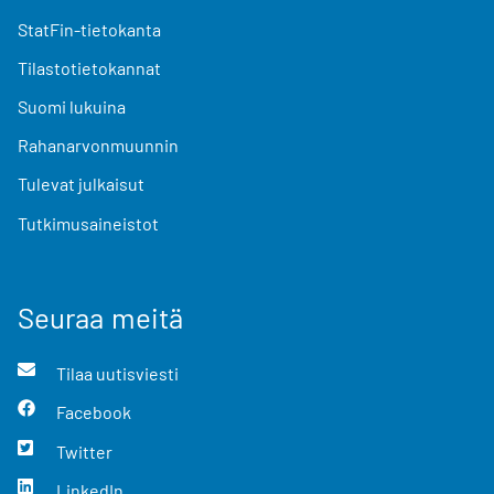
StatFin-tietokanta
Tilastotietokannat
Suomi lukuina
Rahanarvonmuunnin
Tulevat julkaisut
Tutkimusaineistot
Seuraa meitä
Tilaa uutisviesti
Facebook
Twitter
LinkedIn