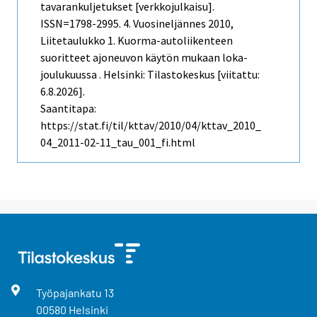
tavarankuljetukset [verkkojulkaisu].
ISSN=1798-2995.
4. Vuosineljännes
2010,
Liitetaulukko 1. Kuorma-autoliikenteen
suoritteet ajoneuvon käytön mukaan loka-
joulukuussa . Helsinki: Tilastokeskus [viitattu:
6.8.2026].
Saantitapa:
https://stat.fi/til/kttav/2010/04/kttav_2010_
04_2011-02-11_tau_001_fi.html
Työpajankatu
13
00580
Helsinki