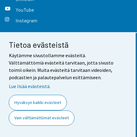
YouTube
Instagram
Tietoa evästeistä
Yhteystiedot
Käytämme sivustollamme evästeitä.
Palaute
Välttämättömiä evästeitä tarvitaan, jotta sivusto
toimii oikein. Muita evästeitä tarvitaan videoiden,
Käyttöehdot
podcastien ja palautepalvelun esittämiseen.
Tietosuoja
Lue lisää evästeistä.
Saavutettavuus
Hyväksyn kaikki evästeet
Tietoa sivustosta
Vain välttämättömät evästeet
Evästeasetukset