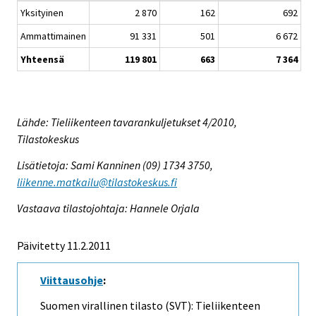
Yksityinen
2 870
162
692
Ammattimainen
91 331
501
6 672
Yhteensä
119 801
663
7 364
Lähde: Tieliikenteen tavarankuljetukset 4/2010,
Tilastokeskus
Lisätietoja: Sami Kanninen (09) 1734 3750,
liikenne.matkailu@tilastokeskus.fi
Vastaava tilastojohtaja: Hannele Orjala
Päivitetty 11.2.2011
Viittausohje
:
Suomen virallinen tilasto (SVT): Tieliikenteen