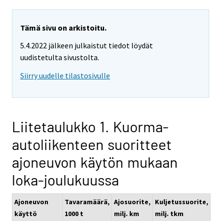
Tämä sivu on arkistoitu.
5.4.2022 jälkeen julkaistut tiedot löydät
uudistetulta sivustolta.
Siirry uudelle tilastosivulle
Liitetaulukko 1. Kuorma-
autoliikenteen suoritteet
ajoneuvon käytön mukaan
loka-joulukuussa
Ajoneuvon
Tavaramäärä,
Ajosuorite,
Kuljetussuorite,
käyttö
1000 t
milj. km
milj. tkm