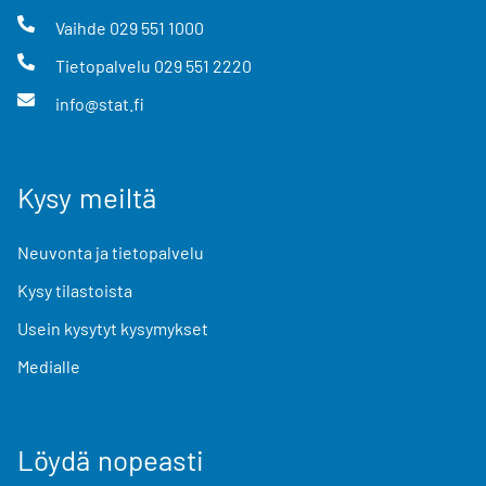
Vaihde
029 551 1000
Tietopalvelu
029 551 2220
info@stat.fi
Kysy meiltä
Neuvonta ja tietopalvelu
Kysy tilastoista
Usein kysytyt kysymykset
Medialle
Löydä nopeasti