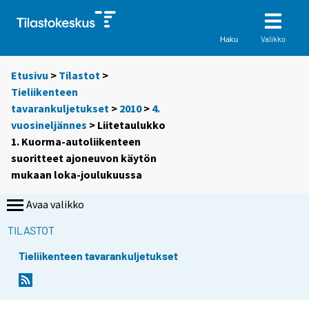
Valikko
Haku
Etusivu
>
Tilastot
>
Tieliikenteen
tavarankuljetukset
>
2010
>
4.
vuosineljännes
> Liitetaulukko
1. Kuorma-autoliikenteen
suoritteet ajoneuvon käytön
mukaan loka-joulukuussa
Avaa valikko
TILASTOT
Tieliikenteen tavarankuljetukset