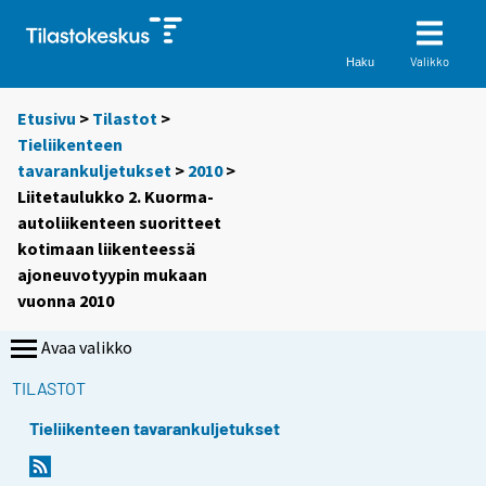
Valikko
Haku
Etusivu
>
Tilastot
>
Tieliikenteen
tavarankuljetukset
>
2010
>
Liitetaulukko 2. Kuorma-
autoliikenteen suoritteet
kotimaan liikenteessä
ajoneuvotyypin mukaan
vuonna 2010
Avaa valikko
TILASTOT
Tieliikenteen tavarankuljetukset