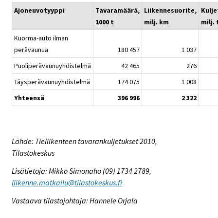
Ajoneuvotyyppi
Tavaramäärä,
Liikennesuorite,
Kulje
1000 t
milj. km
milj.
Kuorma-auto ilman
perävaunua
180 457
1 037
Puoliperävaunuyhdistelmä
42 465
276
Täysperävaunuyhdistelmä
174 075
1 008
Yhteensä
396 996
2 322
Lähde: Tieliikenteen tavarankuljetukset 2010,
Tilastokeskus
Lisätietoja: Mikko Simonaho (09) 1734 2789,
liikenne.matkailu@tilastokeskus.fi
Vastaava tilastojohtaja: Hannele Orjala