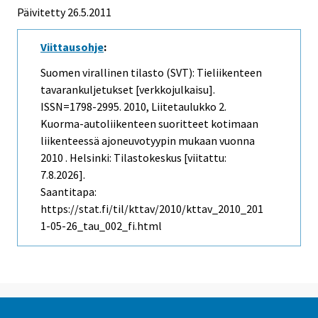
Päivitetty 26.5.2011
Viittausohje
:
Suomen virallinen tilasto (SVT): Tieliikenteen
tavarankuljetukset [verkkojulkaisu].
ISSN=1798-2995. 2010, Liitetaulukko 2.
Kuorma-autoliikenteen suoritteet kotimaan
liikenteessä ajoneuvotyypin mukaan vuonna
2010 . Helsinki: Tilastokeskus [viitattu:
7.8.2026].
Saantitapa:
https://stat.fi/til/kttav/2010/kttav_2010_201
1-05-26_tau_002_fi.html