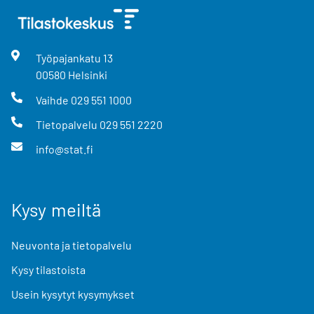
Työpajankatu
13
00580
Helsinki
Vaihde
029 551 1000
Tietopalvelu
029 551 2220
info@stat.fi
Kysy meiltä
Neuvonta ja tietopalvelu
Kysy tilastoista
Usein kysytyt kysymykset