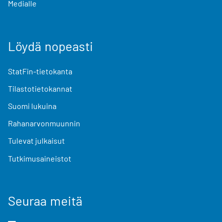
Medialle
Löydä nopeasti
StatFin-tietokanta
Tilastotietokannat
Suomi lukuina
Rahanarvonmuunnin
Tulevat julkaisut
Tutkimusaineistot
Seuraa meitä