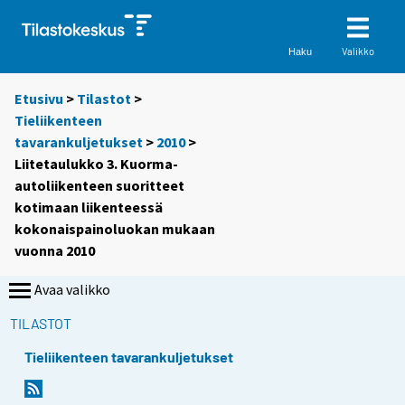
Valikko
Haku
Etusivu
>
Tilastot
>
Tieliikenteen
tavarankuljetukset
>
2010
>
Liitetaulukko 3. Kuorma-
autoliikenteen suoritteet
kotimaan liikenteessä
kokonaispainoluokan mukaan
vuonna 2010
Avaa valikko
TILASTOT
Tieliikenteen tavarankuljetukset