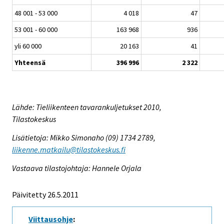
48 001 - 53 000
4 018
47
53 001 - 60 000
163 968
936
yli 60 000
20 163
41
Yhteensä
396 996
2 322
Lähde: Tieliikenteen tavarankuljetukset 2010,
Tilastokeskus
Lisätietoja: Mikko Simonaho (09) 1734 2789,
liikenne.matkailu@tilastokeskus.fi
Vastaava tilastojohtaja: Hannele Orjala
Päivitetty 26.5.2011
Viittausohje
: