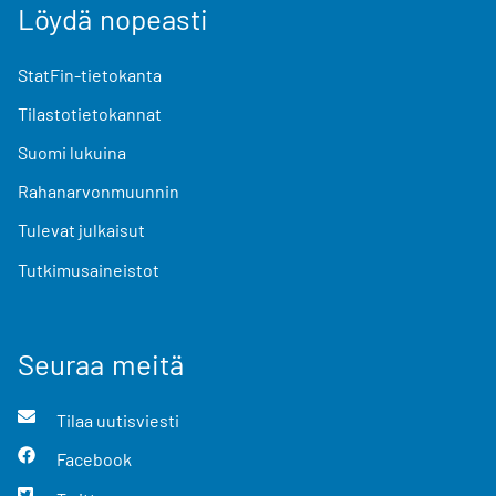
Löydä nopeasti
StatFin-tietokanta
Tilastotietokannat
Suomi lukuina
Rahanarvonmuunnin
Tulevat julkaisut
Tutkimusaineistot
Seuraa meitä
Tilaa uutisviesti
Facebook