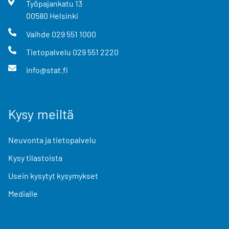
Työpajankatu
13
00580
Helsinki
Vaihde
029 551 1000
Tietopalvelu
029 551 2220
info@stat.fi
Kysy meiltä
Neuvonta ja tietopalvelu
Kysy tilastoista
Usein kysytyt kysymykset
Medialle