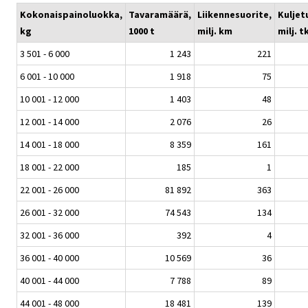
Kokonaispainoluokka,
Tavaramäärä,
Liikennesuorite,
Kuljet
kg
1000 t
milj. km
milj. 
3 501 - 6 000
1 243
221
6 001 - 10 000
1 918
75
10 001 - 12 000
1 403
48
12 001 - 14 000
2 076
26
14 001 - 18 000
8 359
161
18 001 - 22 000
185
1
22 001 - 26 000
81 892
363
26 001 - 32 000
74 543
134
32 001 - 36 000
392
4
36 001 - 40 000
10 569
36
40 001 - 44 000
7 788
89
44 001 - 48 000
18 481
139