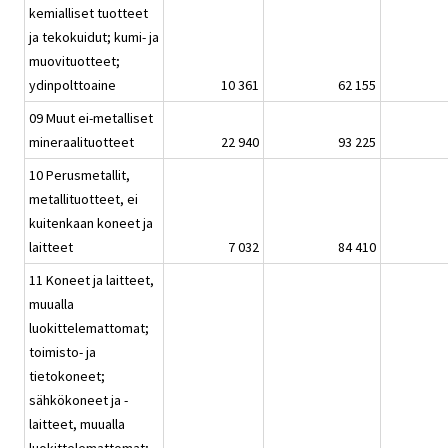
kemialliset tuotteet
ja tekokuidut; kumi- ja
muovituotteet;
ydinpolttoaine
10 361
62 155
09 Muut ei-metalliset
mineraalituotteet
22 940
93 225
10 Perusmetallit,
metallituotteet, ei
kuitenkaan koneet ja
laitteet
7 032
84 410
11 Koneet ja laitteet,
muualla
luokittelemattomat;
toimisto- ja
tietokoneet;
sähkökoneet ja -
laitteet, muualla