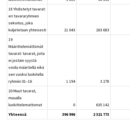
18 Yhdistetyt tavarat:
eri tavararyhmien
sekoitus, joka
kuljetetaan yhteisesti
21 043
263 683
19
Määrittelemättömät
tavarat: tavarat, joita
ei jostain syystä
voida määritellä eikä
sen vuoksi luokitella
ryhmiin 01–16
1 194
3 278
20 Muut tavarat,
muualla
luokittelemattomat
0
635 142
Yhteensä
396 996
2 321 773