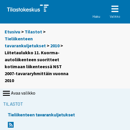
Valikko
Haku
Etusivu
>
Tilastot
>
Tieliikenteen
tavarankuljetukset
>
2010
>
Liitetaulukko 11. Kuorma-
autoliikenteen suoritteet
kotimaan liikenteessä NST
2007-tavararyhmittäin vuonna
2010
Avaa valikko
TILASTOT
Tieliikenteen tavarankuljetukset