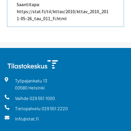
Saantitapa:
https://stat.fi/til/kttav/2010/kttav_2010_201
1-05-26_tau_011_fi.html
Työpajankatu
13
00580
Helsinki
Vaihde
029 551 1000
Tietopalvelu
029 551 2220
info@stat.fi