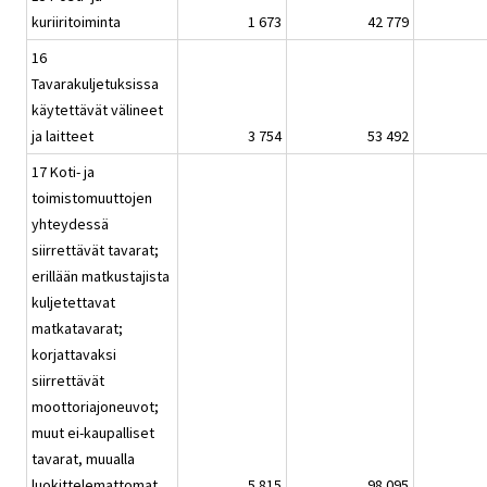
kuriiritoiminta
1 673
42 779
16
Tavarakuljetuksissa
käytettävät välineet
ja laitteet
3 754
53 492
17 Koti- ja
toimistomuuttojen
yhteydessä
siirrettävät tavarat;
erillään matkustajista
kuljetettavat
matkatavarat;
korjattavaksi
siirrettävät
moottoriajoneuvot;
muut ei-kaupalliset
tavarat, muualla
luokittelemattomat
5 815
98 095