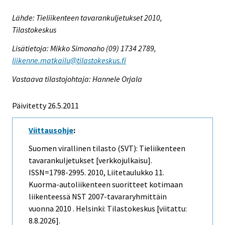
Lähde: Tieliikenteen tavarankuljetukset 2010,
Tilastokeskus
Lisätietoja: Mikko Simonaho (09) 1734 2789,
liikenne.matkailu@tilastokeskus.fi
Vastaava tilastojohtaja: Hannele Orjala
Päivitetty 26.5.2011
Viittausohje
:
Suomen virallinen tilasto (SVT): Tieliikenteen
tavarankuljetukset [verkkojulkaisu].
ISSN=1798-2995. 2010, Liitetaulukko 11.
Kuorma-autoliikenteen suoritteet kotimaan
liikenteessä NST 2007-tavararyhmittäin
vuonna 2010 . Helsinki: Tilastokeskus [viitattu:
8.8.2026].