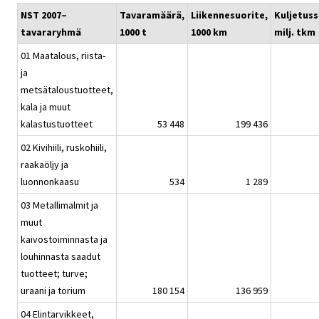
NST 2007–
Tavaramäärä,
Liikennesuorite,
Kuljetuss
tavararyhmä
1000 t
1000 km
milj. tkm
01 Maatalous, riista-
ja
metsätaloustuotteet,
kala ja muut
kalastustuotteet
53 448
199 436
02 Kivihiili, ruskohiili,
raakaöljy ja
luonnonkaasu
534
1 289
03 Metallimalmit ja
muut
kaivostoiminnasta ja
louhinnasta saadut
tuotteet; turve;
uraani ja torium
180 154
136 959
04 Elintarvikkeet,