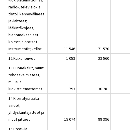
luokittelemattomat;
radio-, televisio- ja
tietoliikennevälineet
ja -laitteet;
lääkintäkojeet,
hienomekaaniset
kojeet ja optiset
instrumentit; kellot
11 546
71 570
12 Kulkuneuvot
1 053
23 560
13 Huonekalut, muut
tehdasvalmisteet,
muualla
luokittelemattomat
793
30 781
14 Kierrätysraaka-
aineet,
yhdyskuntajätteet ja
muut jätteet
19 074
88 396
15 Posti- ja