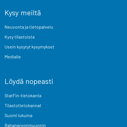
Kysy meiltä
Neuvonta ja tietopalvelu
Kysy tilastoista
Usein kysytyt kysymykset
Medialle
Löydä nopeasti
StatFin-tietokanta
Tilastotietokannat
Suomi lukuina
Rahanarvonmuunnin