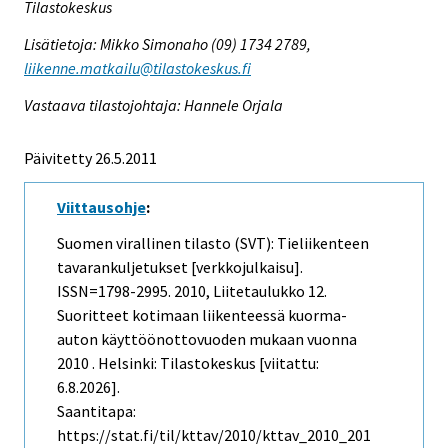
Tilastokeskus
Lisätietoja: Mikko Simonaho (09) 1734 2789,
liikenne.matkailu@tilastokeskus.fi
Vastaava tilastojohtaja: Hannele Orjala
Päivitetty 26.5.2011
Viittausohje
:
Suomen virallinen tilasto (SVT): Tieliikenteen
tavarankuljetukset [verkkojulkaisu].
ISSN=1798-2995. 2010, Liitetaulukko 12.
Suoritteet kotimaan liikenteessä kuorma-
auton käyttöönottovuoden mukaan vuonna
2010 . Helsinki: Tilastokeskus [viitattu:
6.8.2026].
Saantitapa:
https://stat.fi/til/kttav/2010/kttav_2010_201