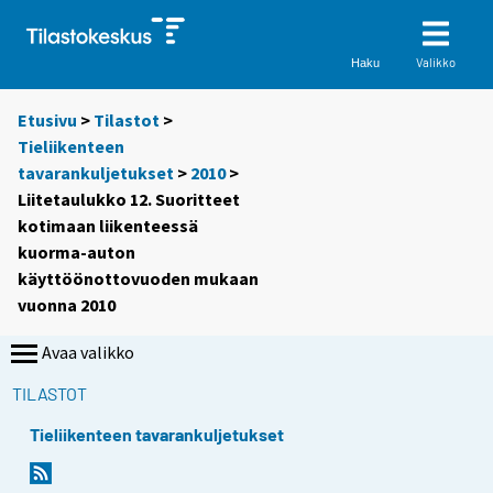
Valikko
Haku
Etusivu
>
Tilastot
>
Tieliikenteen
tavarankuljetukset
>
2010
>
Liitetaulukko 12. Suoritteet
kotimaan liikenteessä
kuorma-auton
käyttöönottovuoden mukaan
vuonna 2010
Avaa valikko
TILASTOT
Tieliikenteen tavarankuljetukset