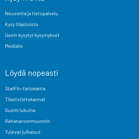
Neuvonta ja tietopalvelu
Kysy tilastoista
Usein kysytyt kysymykset
Medialle
Löydä nopeasti
StatFin-tietokanta
Tilastotietokannat
Suomi lukuina
Rahanarvonmuunnin
Tulevat julkaisut