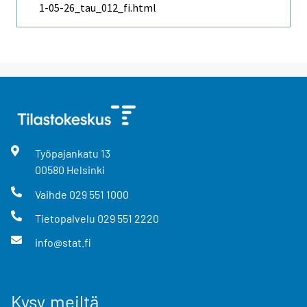
1-05-26_tau_012_fi.html
Työpajankatu
13
00580
Helsinki
Vaihde
029 551 1000
Tietopalvelu
029 551 2220
info@stat.fi
Kysy meiltä