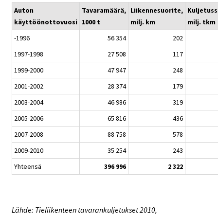
Auton
Tavaramäärä,
Liikennesuorite,
Kuljetuss
käyttöönottovuosi
1000 t
milj. km
milj. tkm
-1996
56 354
202
1997-1998
27 508
117
1999-2000
47 947
248
2001-2002
28 374
179
2003-2004
46 986
319
2005-2006
65 816
436
2007-2008
88 758
578
2009-2010
35 254
243
Yhteensä
396 996
2 322
Lähde: Tieliikenteen tavarankuljetukset 2010,