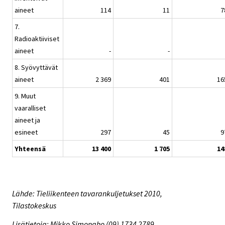
aineet
114
11
7
7.
Radioaktiiviset
aineet
-
-
8. Syövyttävät
aineet
2 369
401
16
9. Muut
vaaralliset
aineet ja
esineet
297
45
9
Yhteensä
13 400
1 705
14
Lähde: Tieliikenteen tavarankuljetukset 2010,
Tilastokeskus
Lisätietoja: Mikko Simonaho (09) 1734 2789,