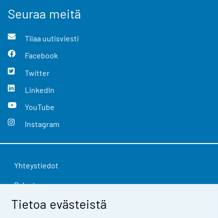
Seuraa meitä
Tilaa uutisviesti
Facebook
Twitter
LinkedIn
YouTube
Instagram
Yhteystiedot
Palaute
Tietoa evästeistä
Käyttöehdot