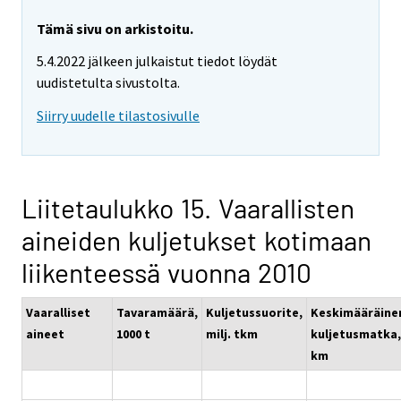
Tämä sivu on arkistoitu.
5.4.2022 jälkeen julkaistut tiedot löydät
uudistetulta sivustolta.
Siirry uudelle tilastosivulle
Liitetaulukko 15. Vaarallisten
aineiden kuljetukset kotimaan
liikenteessä vuonna 2010
Vaaralliset
Tavaramäärä,
Kuljetussuorite,
Keskimääräine
aineet
1000 t
milj. tkm
kuljetusmatka,
km