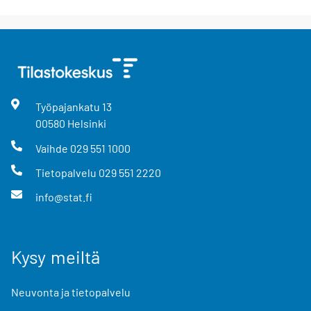
Työpajankatu
13
00580
Helsinki
Vaihde
029 551 1000
Tietopalvelu
029 551 2220
info@stat.fi
Kysy meiltä
Neuvonta ja tietopalvelu