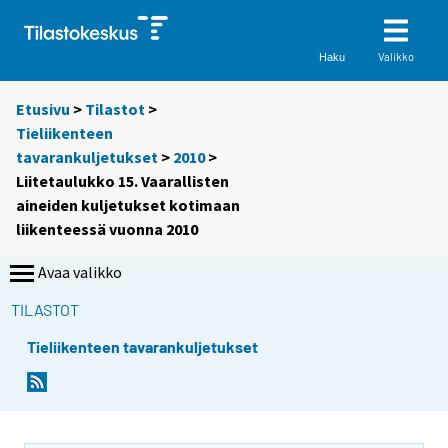
Valikko
Haku
Etusivu
>
Tilastot
>
Tieliikenteen
tavarankuljetukset
>
2010
>
Liitetaulukko 15. Vaarallisten
aineiden kuljetukset kotimaan
liikenteessä vuonna 2010
Avaa valikko
TILASTOT
Tieliikenteen tavarankuljetukset