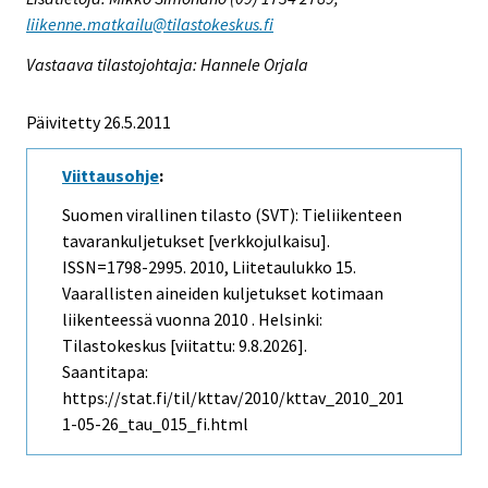
liikenne.matkailu@tilastokeskus.fi
Vastaava tilastojohtaja: Hannele Orjala
Päivitetty 26.5.2011
Viittausohje
:
Suomen virallinen tilasto (SVT): Tieliikenteen
tavarankuljetukset [verkkojulkaisu].
ISSN=1798-2995. 2010, Liitetaulukko 15.
Vaarallisten aineiden kuljetukset kotimaan
liikenteessä vuonna 2010 . Helsinki:
Tilastokeskus [viitattu: 9.8.2026].
Saantitapa:
https://stat.fi/til/kttav/2010/kttav_2010_201
1-05-26_tau_015_fi.html