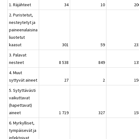
1. Räjähteet
34
10
20
2. Puristetut,
nesteytetyt ja
paineenalaisina
liuotetut
kaasut
301
59
23
3. Palavat
nesteet
8 538
849
13
4. Muut
syttyvät aineet
27
2
15
5. Sytyttävästi
vaikuttavat
(hapettavat)
aineet
1 719
327
15
6. Myrkylliset,
tympäisevät ja
infektoivat