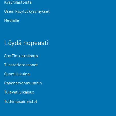
Kysy tilastoista
Usein kysytyt kysymykset
Medialle
Löydä nopeasti
StatFin-tietokanta
Tilastotietokannat
Suomi lukuina
Rahanarvonmuunnin
Tulevat julkaisut
Tutkimusaineistot