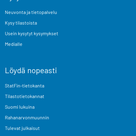
Neuvonta ja tietopalvelu
Kysy tilastoista
Usein kysytyt kysymykset
Medialle
Löydä nopeasti
StatFin-tietokanta
Tilastotietokannat
Suomi lukuina
Rahanarvonmuunnin
Tulevat julkaisut