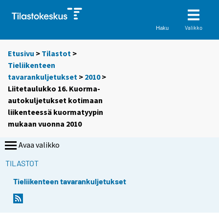
Valikko
Haku
Etusivu
>
Tilastot
>
Tieliikenteen
tavarankuljetukset
>
2010
>
Liitetaulukko 16. Kuorma-
autokuljetukset kotimaan
liikenteessä kuormatyypin
mukaan vuonna 2010
Avaa valikko
TILASTOT
Tieliikenteen tavarankuljetukset