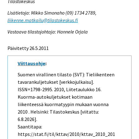
Tilastokeskus
Lisätietoja: Mikko Simonaho (09) 1734 2789,
liikenne.matkailu@tilastokeskus.fi
Vastaava tilastojohtaja: Hannele Orjala
Päivitetty 26.5.2011
Viittausohje
:
Suomen virallinen tilasto (SVT): Tieliikenteen
tavarankuljetukset [verkkojulkaisu].
ISSN=1798-2995. 2010, Liitetaulukko 16.
Kuorma-autokuljetukset kotimaan
liikenteessä kuormatyypin mukaan vuonna
2010 . Helsinki: Tilastokeskus [viitattu:
6.8.2026].
Saantitapa:
https://stat.fi/til/kttav/2010/kttav_2010_201