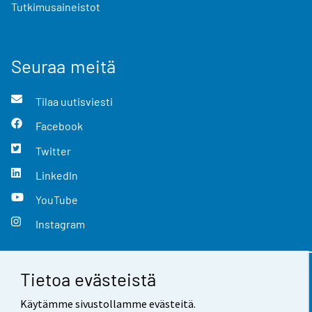
Tutkimusaineistot
Seuraa meitä
Tilaa uutisviesti
Facebook
Twitter
LinkedIn
YouTube
Instagram
Tietoa evästeistä
Yhteystiedot
Käytämme sivustollamme evästeitä.
Palaute