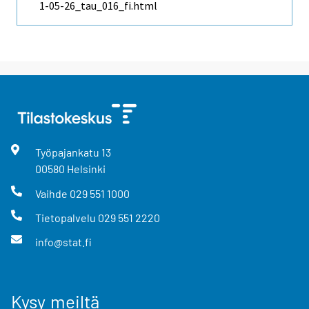
1-05-26_tau_016_fi.html
Työpajankatu
13
00580
Helsinki
Vaihde
029 551 1000
Tietopalvelu
029 551 2220
info@stat.fi
Kysy meiltä