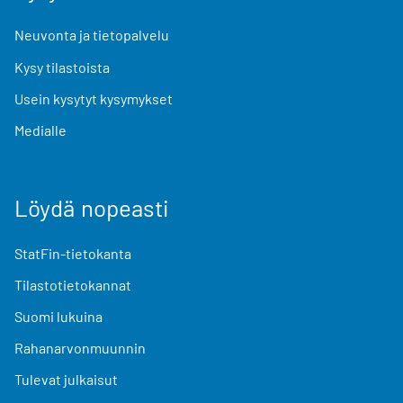
Neuvonta ja tietopalvelu
Kysy tilastoista
Usein kysytyt kysymykset
Medialle
Löydä nopeasti
StatFin-tietokanta
Tilastotietokannat
Suomi lukuina
Rahanarvonmuunnin
Tulevat julkaisut