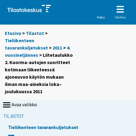
Valikko
Haku
Etusivu
>
Tilastot
>
Tieliikenteen
tavarankuljetukset
>
2011
>
4.
vuosineljännes
> Liitetaulukko
2. Kuorma-autojen suoritteet
kotimaan liikenteessä
ajoneuvon käytön mukaan
ilman maa-aineksia loka–
joulukuussa 2011
Avaa valikko
TILASTOT
Tieliikenteen tavarankuljetukset