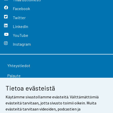
Facebook
Twitter
LinkedIn
YouTube
Instagram
Yhteystiedot
Palaute
Käyttöehdot
Tietoa evästeistä
Tietosuoja
Käytämme sivustollamme evästeitä. Välttämättömiä
evästeitä tarvitaan, jotta sivusto toimii oikein. Muita
Saavutettavuus
evästeitä tarvitaan videoiden, podcastien ja