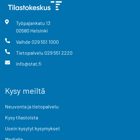
Työpajankatu
13
00580
Helsinki
Vaihde
029 551 1000
Tietopalvelu
029 551 2220
info@stat.fi
Kysy meiltä
Neuvonta ja tietopalvelu
Kysy tilastoista
Usein kysytyt kysymykset
Medialle