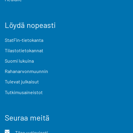
Löydä nopeasti
StatFin-tietokanta
Tilastotietokannat
Suomi lukuina
Rahanarvonmuunnin
Tulevat julkaisut
Tutkimusaineistot
Seuraa meitä
Tilaa uutisviesti