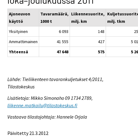
loka–joulukuussa 2011
Ajoneuvon
Tavaramäärä,
Liikennesuorite,
Kuljetussuorit
käyttö
1000 t
milj. km
milj. tkm
Yksityinen
6 093
148
2
Ammattimainen
41 555
427
5 0
Yhteensä
47 648
575
5 2
Lähde: Tieliikenteen tavarankuljetukset 4/2011,
Tilastokeskus
Lisätietoja: Mikko Simonaho 09 1734 2789,
liikenne.matkailu@tilastokeskus.fi
Vastaava tilastojohtaja: Hannele Orjala
Päivitetty 21.3.2012