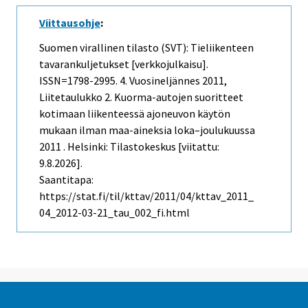
Viittausohje
:
Suomen virallinen tilasto (SVT): Tieliikenteen
tavarankuljetukset [verkkojulkaisu].
ISSN=1798-2995.
4. Vuosineljännes
2011,
Liitetaulukko 2. Kuorma-autojen suoritteet
kotimaan liikenteessä ajoneuvon käytön
mukaan ilman maa-aineksia loka–joulukuussa
2011 . Helsinki: Tilastokeskus [viitattu:
9.8.2026].
Saantitapa:
https://stat.fi/til/kttav/2011/04/kttav_2011_
04_2012-03-21_tau_002_fi.html