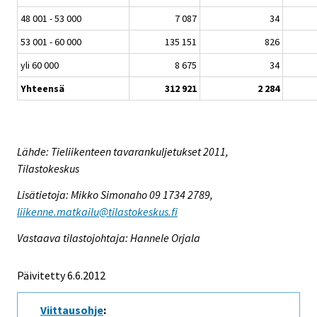
48 001 - 53 000
7 087
34
53 001 - 60 000
135 151
826
yli 60 000
8 675
34
Yhteensä
312 921
2 284
Lähde: Tieliikenteen tavarankuljetukset 2011,
Tilastokeskus
Lisätietoja: Mikko Simonaho 09 1734 2789,
liikenne.matkailu@tilastokeskus.fi
Vastaava tilastojohtaja: Hannele Orjala
Päivitetty 6.6.2012
Viittausohje
: