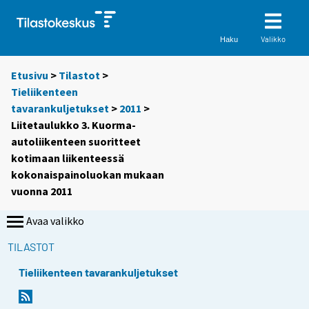
Valikko
Haku
Etusivu
>
Tilastot
>
Tieliikenteen
tavarankuljetukset
>
2011
>
Liitetaulukko 3. Kuorma-
autoliikenteen suoritteet
kotimaan liikenteessä
kokonaispainoluokan mukaan
vuonna 2011
Avaa valikko
TILASTOT
Tieliikenteen tavarankuljetukset