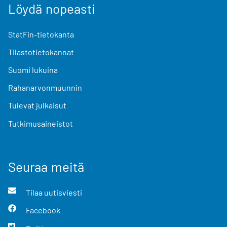
Löydä nopeasti
StatFin-tietokanta
Tilastotietokannat
Suomi lukuina
Rahanarvonmuunnin
Tulevat julkaisut
Tutkimusaineistot
Seuraa meitä
Tilaa uutisviesti
Facebook