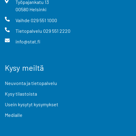
Työpajankatu
13
00580
Helsinki
Vaihde
029 551 1000
Tietopalvelu
029 551 2220
info@stat.fi
Kysy meiltä
Neuvonta ja tietopalvelu
Kysy tilastoista
Usein kysytyt kysymykset
Medialle