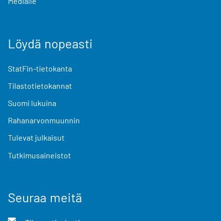
Medialle
Löydä nopeasti
StatFin-tietokanta
Tilastotietokannat
Suomi lukuina
Rahanarvonmuunnin
Tulevat julkaisut
Tutkimusaineistot
Seuraa meitä