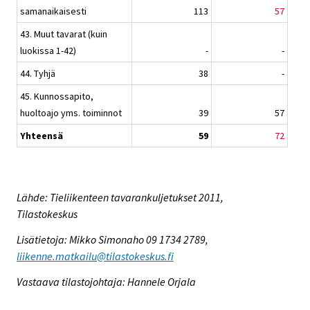
samanaikaisesti
113
57
43. Muut tavarat (kuin
luokissa 1-42)
-
-
44. Tyhjä
38
-
45. Kunnossapito,
huoltoajo yms. toiminnot
39
57
Yhteensä
59
72
Lähde: Tieliikenteen tavarankuljetukset 2011,
Tilastokeskus
Lisätietoja: Mikko Simonaho 09 1734 2789,
liikenne.matkailu@tilastokeskus.fi
Vastaava tilastojohtaja: Hannele Orjala