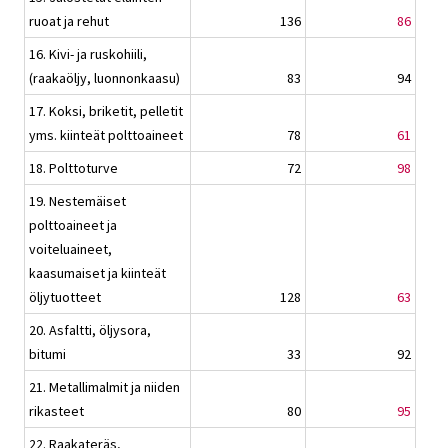
ruoat ja rehut
136
86
16. Kivi- ja ruskohiili,
(raakaöljy, luonnonkaasu)
83
94
17. Koksi, briketit, pelletit
yms. kiinteät polttoaineet
78
61
18. Polttoturve
72
98
19. Nestemäiset
polttoaineet ja
voiteluaineet,
kaasumaiset ja kiinteät
öljytuotteet
128
63
20. Asfaltti, öljysora,
bitumi
33
92
21. Metallimalmit ja niiden
rikasteet
80
95
22. Raakateräs,