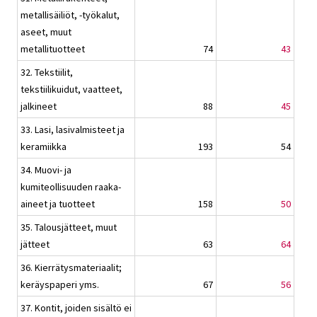
metallisäiliöt, -työkalut,
aseet, muut
metallituotteet
74
43
32. Tekstiilit,
tekstiilikuidut, vaatteet,
jalkineet
88
45
33. Lasi, lasivalmisteet ja
keramiikka
193
54
34. Muovi- ja
kumiteollisuuden raaka-
aineet ja tuotteet
158
50
35. Talousjätteet, muut
jätteet
63
64
36. Kierrätysmateriaalit;
keräyspaperi yms.
67
56
37. Kontit, joiden sisältö ei