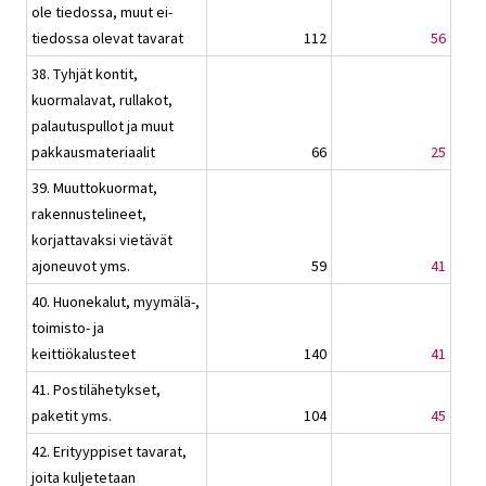
ole tiedossa, muut ei-
tiedossa olevat tavarat
112
56
38. Tyhjät kontit,
kuormalavat, rullakot,
palautuspullot ja muut
pakkausmateriaalit
66
25
39. Muuttokuormat,
rakennustelineet,
korjattavaksi vietävät
ajoneuvot yms.
59
41
40. Huonekalut, myymälä-,
toimisto- ja
keittiökalusteet
140
41
41. Postilähetykset,
paketit yms.
104
45
42. Erityyppiset tavarat,
joita kuljetetaan