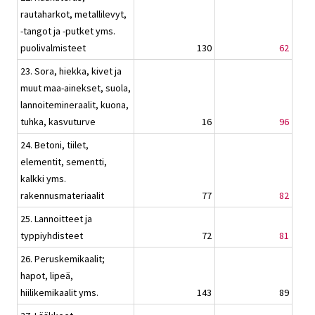
rautaharkot, metallilevyt,
-tangot ja -putket yms.
puolivalmisteet
130
62
23. Sora, hiekka, kivet ja
muut maa-ainekset, suola,
lannoitemineraalit, kuona,
tuhka, kasvuturve
16
96
24. Betoni, tiilet,
elementit, sementti,
kalkki yms.
rakennusmateriaalit
77
82
25. Lannoitteet ja
typpiyhdisteet
72
81
26. Peruskemikaalit;
hapot, lipeä,
hiilikemikaalit yms.
143
89