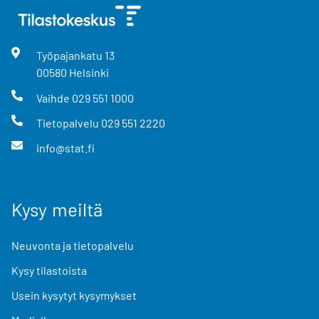
Työpajankatu
13
00580
Helsinki
Vaihde
029 551 1000
Tietopalvelu
029 551 2220
info@stat.fi
Kysy meiltä
Neuvonta ja tietopalvelu
Kysy tilastoista
Usein kysytyt kysymykset