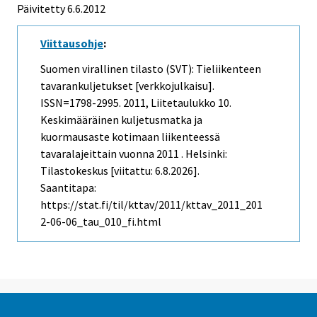
Päivitetty 6.6.2012
Viittausohje
:
Suomen virallinen tilasto (SVT): Tieliikenteen
tavarankuljetukset [verkkojulkaisu].
ISSN=1798-2995. 2011, Liitetaulukko 10.
Keskimääräinen kuljetusmatka ja
kuormausaste kotimaan liikenteessä
tavaralajeittain vuonna 2011 . Helsinki:
Tilastokeskus [viitattu: 6.8.2026].
Saantitapa:
https://stat.fi/til/kttav/2011/kttav_2011_201
2-06-06_tau_010_fi.html