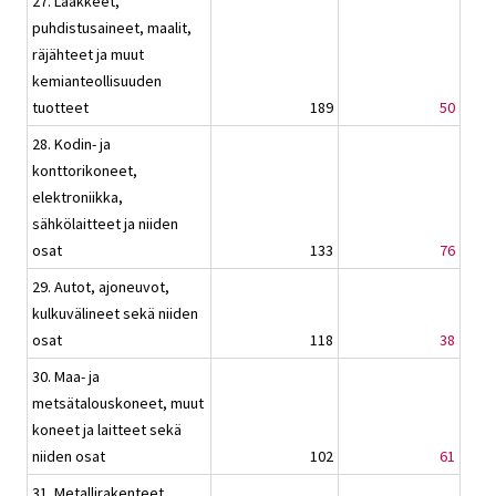
27. Lääkkeet,
puhdistusaineet, maalit,
räjähteet ja muut
kemianteollisuuden
tuotteet
189
50
28. Kodin- ja
konttorikoneet,
elektroniikka,
sähkölaitteet ja niiden
osat
133
76
29. Autot, ajoneuvot,
kulkuvälineet sekä niiden
osat
118
38
30. Maa- ja
metsätalouskoneet, muut
koneet ja laitteet sekä
niiden osat
102
61
31. Metallirakenteet,