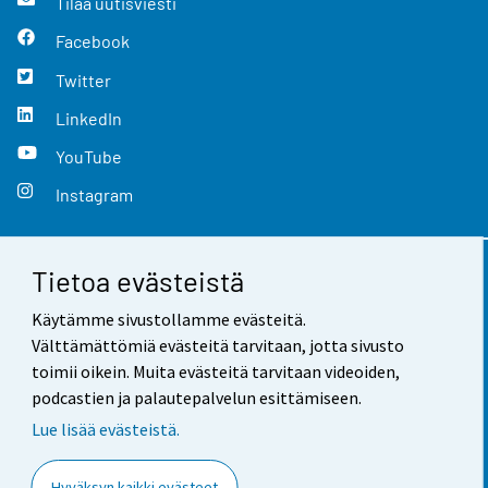
Tilaa uutisviesti
Facebook
Twitter
LinkedIn
YouTube
Instagram
Tietoa evästeistä
Yhteystiedot
Käytämme sivustollamme evästeitä.
Palaute
Välttämättömiä evästeitä tarvitaan, jotta sivusto
toimii oikein. Muita evästeitä tarvitaan videoiden,
Käyttöehdot
podcastien ja palautepalvelun esittämiseen.
Tietosuoja
Lue lisää evästeistä.
Saavutettavuus
Hyväksyn kaikki evästeet