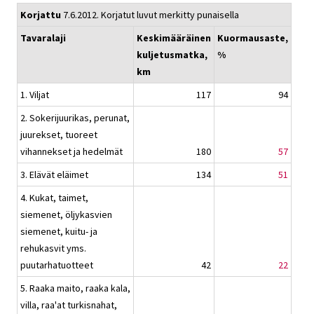
Korjattu
7.6.2012. Korjatut luvut merkitty punaisella
Tavaralaji
Keskimääräinen
Kuormausaste,
kuljetusmatka,
%
km
1. Viljat
117
94
2. Sokerijuurikas, perunat,
juurekset, tuoreet
vihannekset ja hedelmät
180
57
3. Elävät eläimet
134
51
4. Kukat, taimet,
siemenet, öljykasvien
siemenet, kuitu- ja
rehukasvit yms.
puutarhatuotteet
42
22
5. Raaka maito, raaka kala,
villa, raa'at turkisnahat,