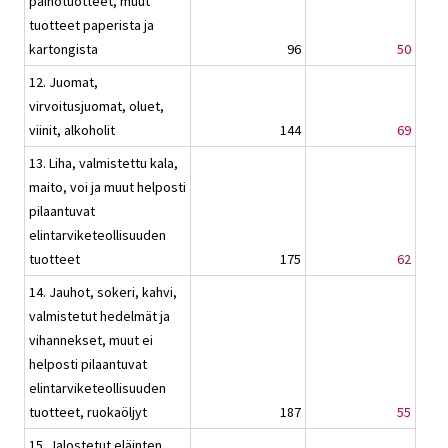
painotuotteet, muut
tuotteet paperista ja
kartongista
96
50
12. Juomat,
virvoitusjuomat, oluet,
viinit, alkoholit
144
69
13. Liha, valmistettu kala,
maito, voi ja muut helposti
pilaantuvat
elintarviketeollisuuden
tuotteet
175
62
14. Jauhot, sokeri, kahvi,
valmistetut hedelmät ja
vihannekset, muut ei
helposti pilaantuvat
elintarviketeollisuuden
tuotteet, ruokaöljyt
187
55
15. Jalostetut eläinten