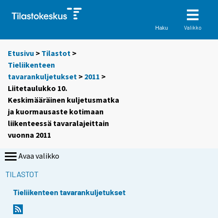
Valikko
Haku
Etusivu
>
Tilastot
>
Tieliikenteen
tavarankuljetukset
>
2011
>
Liitetaulukko 10.
Keskimääräinen kuljetusmatka
ja kuormausaste kotimaan
liikenteessä tavaralajeittain
vuonna 2011
Avaa valikko
TILASTOT
Tieliikenteen tavarankuljetukset