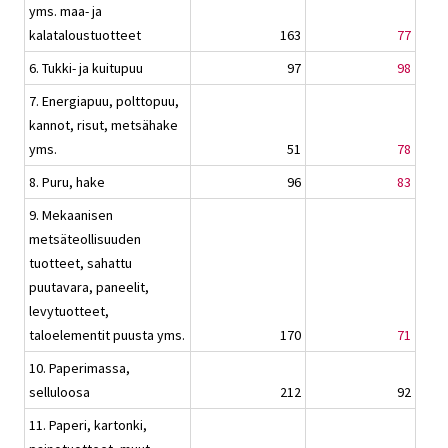
yms. maa- ja
kalataloustuotteet
163
77
6. Tukki- ja kuitupuu
97
98
7. Energiapuu, polttopuu,
kannot, risut, metsähake
yms.
51
78
8. Puru, hake
96
83
9. Mekaanisen
metsäteollisuuden
tuotteet, sahattu
puutavara, paneelit,
levytuotteet,
taloelementit puusta yms.
170
71
10. Paperimassa,
selluloosa
212
92
11. Paperi, kartonki,