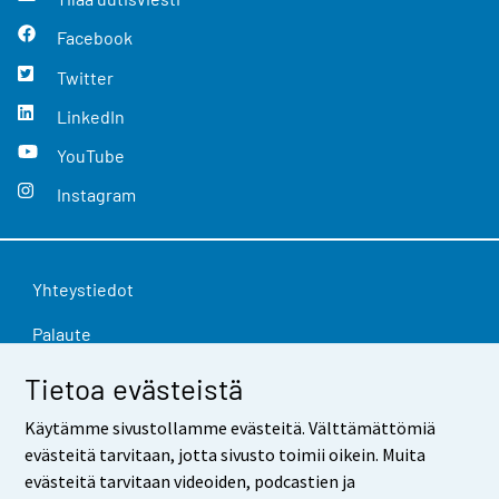
Facebook
Twitter
LinkedIn
YouTube
Instagram
Yhteystiedot
Palaute
Käyttöehdot
Tietoa evästeistä
Tietosuoja
Käytämme sivustollamme evästeitä. Välttämättömiä
evästeitä tarvitaan, jotta sivusto toimii oikein. Muita
Saavutettavuus
evästeitä tarvitaan videoiden, podcastien ja