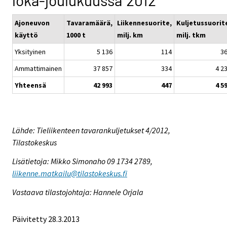
loka-joulukuussa 2012
Ajoneuvon
Tavaramäärä,
Liikennesuorite,
Kuljetussuorit
käyttö
1000 t
milj. km
milj. tkm
Yksityinen
5 136
114
3
Ammattimainen
37 857
334
4 2
Yhteensä
42 993
447
4 5
Lähde: Tieliikenteen tavarankuljetukset 4/2012,
Tilastokeskus
Lisätietoja: Mikko Simonaho 09 1734 2789,
liikenne.matkailu@tilastokeskus.fi
Vastaava tilastojohtaja: Hannele Orjala
Päivitetty 28.3.2013