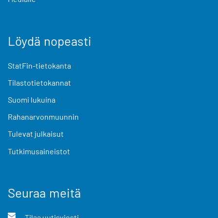
Löydä nopeasti
StatFin-tietokanta
Tilastotietokannat
Suomi lukuina
Rahanarvonmuunnin
Tulevat julkaisut
Tutkimusaineistot
Seuraa meitä
Tilaa uutisviesti