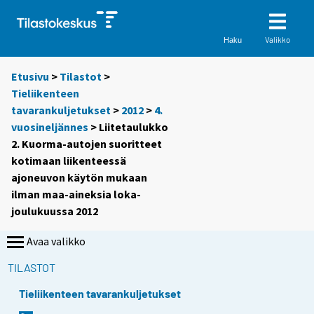
Valikko
Haku
Etusivu
>
Tilastot
>
Tieliikenteen
tavarankuljetukset
>
2012
>
4.
vuosineljännes
> Liitetaulukko
2. Kuorma-autojen suoritteet
kotimaan liikenteessä
ajoneuvon käytön mukaan
ilman maa-aineksia loka-
joulukuussa 2012
Avaa valikko
TILASTOT
Tieliikenteen tavarankuljetukset