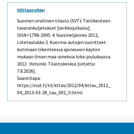
Viittausohje
:
Suomen virallinen tilasto (SVT): Tieliikenteen
tavarankuljetukset [verkkojulkaisu].
ISSN=1798-2995.
4. Vuosineljännes
2012,
Liitetaulukko 2. Kuorma-autojen suoritteet
kotimaan liikenteessä ajoneuvon käytön
mukaan ilman maa-aineksia loka-joulukuussa
2012 . Helsinki: Tilastokeskus [viitattu:
7.8.2026].
Saantitapa:
https://stat.fi/til/kttav/2012/04/kttav_2012_
04_2013-03-28_tau_002_fi.html