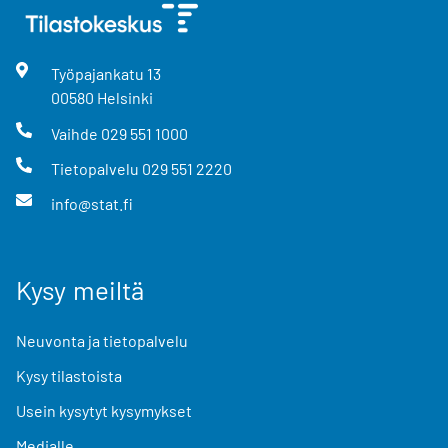
Työpajankatu
13
00580
Helsinki
Vaihde
029 551 1000
Tietopalvelu
029 551 2220
info@stat.fi
Kysy meiltä
Neuvonta ja tietopalvelu
Kysy tilastoista
Usein kysytyt kysymykset
Medialle