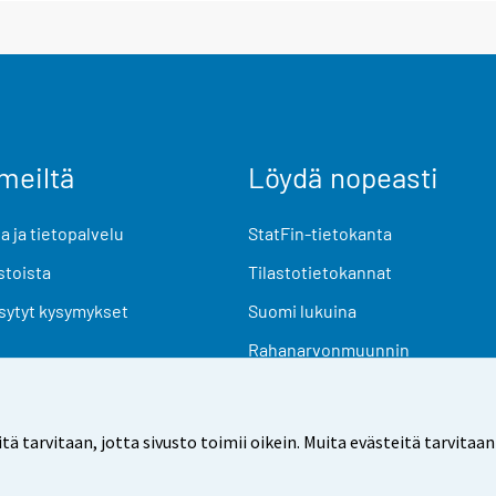
meiltä
Löydä nopeasti
 ja tietopalvelu
StatFin-tietokanta
stoista
Tilastotietokannat
sytyt kysymykset
Suomi lukuina
Rahanarvonmuunnin
Tulevat julkaisut
Tutkimusaineistot
arvitaan, jotta sivusto toimii oikein. Muita evästeitä tarvitaan