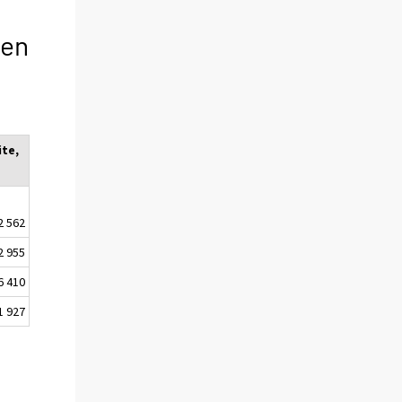
een
ite,
2 562
2 955
6 410
1 927