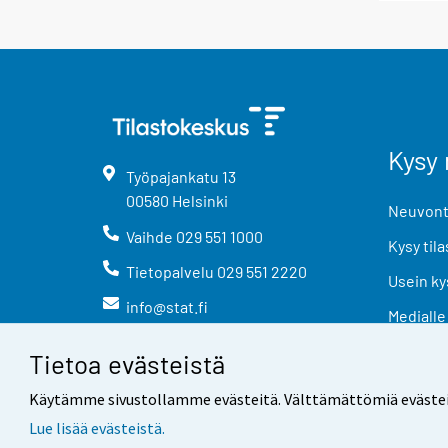
Kysy 
Työpajankatu
13
00580
Helsinki
Neuvonta
Vaihde
029 551 1000
Kysy tila
Tietopalvelu
029 551 2220
Usein ky
info@stat.fi
Medialle
Tietoa evästeistä
Käytämme sivustollamme evästeitä. Välttämättömiä evästeitä t
Lue lisää evästeistä.