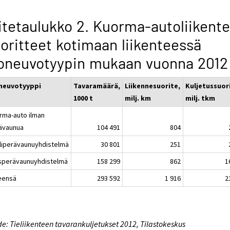
itetaulukko 2. Kuorma-autoliikent
oritteet kotimaan liikenteessä
oneuvotyypin mukaan vuonna 2012
neuvotyyppi
Tavaramäärä,
Liikennesuorite,
Kuljetussuor
1000 t
milj. km
milj. tkm
rma-auto ilman
ävaunua
104 491
804
liperävaunuyhdistelmä
30 801
251
sperävaunuyhdistelmä
158 299
862
1
eensä
293 592
1 916
2
e: Tieliikenteen tavarankuljetukset 2012, Tilastokeskus