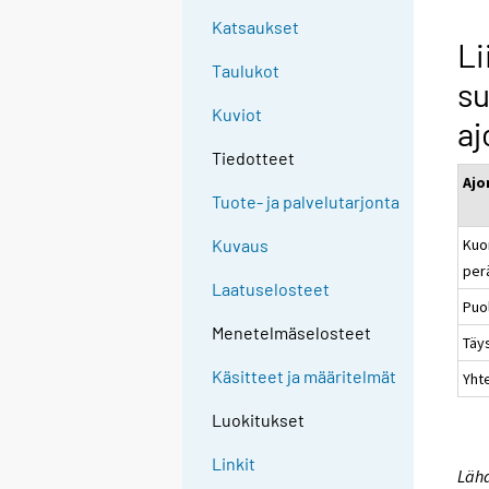
Katsaukset
Li
Taulukot
su
Kuviot
aj
Tiedotteet
Ajo
Tuote- ja palvelutarjonta
Kuo
Kuvaus
per
Laatuselosteet
Puo
Menetelmäselosteet
Täy
Käsitteet ja määritelmät
Yht
Luokitukset
Linkit
Lähd