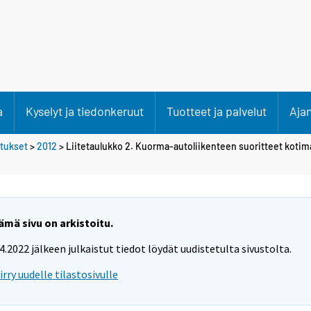
a
Kyselyt ja tiedonkeruut
Tuotteet ja palvelut
Aja
etukset
>
2012
> Liitetaulukko 2. Kuorma-autoliikenteen suoritteet kotim
ämä sivu on arkistoitu.
.4.2022 jälkeen julkaistut tiedot löydät uudistetulta sivustolta.
iirry uudelle tilastosivulle