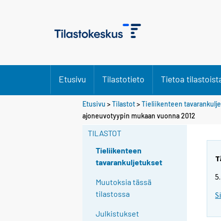
Etusivu
Tilastotieto
Tietoa tilastoist
Etusivu
>
Tilastot
>
Tieliikenteen tavarankulj
ajoneuvotyypin mukaan vuonna 2012
TILASTOT
Tieliikenteen
T
tavarankuljetukset
5
Muutoksia tässä
tilastossa
S
Julkistukset