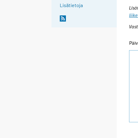
Lisätietoja
Lisä
liik
Vast
Päiv