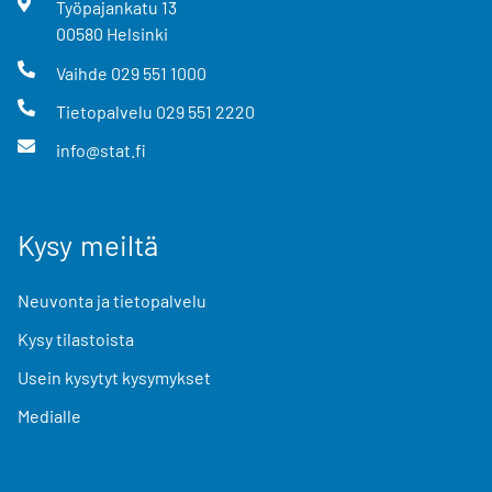
Työpajankatu
13
00580
Helsinki
Vaihde
029 551 1000
Tietopalvelu
029 551 2220
info@stat.fi
Kysy meiltä
Neuvonta ja tietopalvelu
Kysy tilastoista
Usein kysytyt kysymykset
Medialle