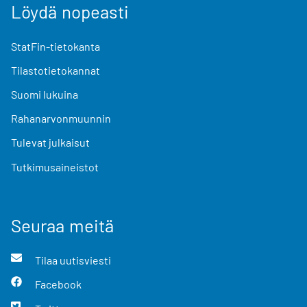
Löydä nopeasti
StatFin-tietokanta
Tilastotietokannat
Suomi lukuina
Rahanarvonmuunnin
Tulevat julkaisut
Tutkimusaineistot
Seuraa meitä
Tilaa uutisviesti
Facebook