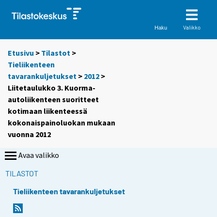
Valikko
Haku
Etusivu
>
Tilastot
>
Tieliikenteen
tavarankuljetukset
>
2012
>
Liitetaulukko 3. Kuorma-
autoliikenteen suoritteet
kotimaan liikenteessä
kokonaispainoluokan mukaan
vuonna 2012
Avaa valikko
TILASTOT
Tieliikenteen tavarankuljetukset