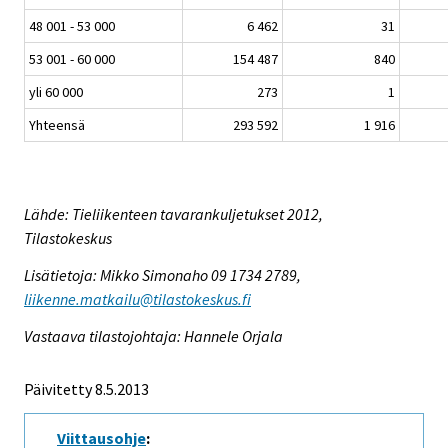
48 001 - 53 000
6 462
31
53 001 - 60 000
154 487
840
yli 60 000
273
1
Yhteensä
293 592
1 916
Lähde: Tieliikenteen tavarankuljetukset 2012,
Tilastokeskus
Lisätietoja: Mikko Simonaho 09 1734 2789,
liikenne.matkailu@tilastokeskus.fi
Vastaava tilastojohtaja: Hannele Orjala
Päivitetty 8.5.2013
Viittausohje
: