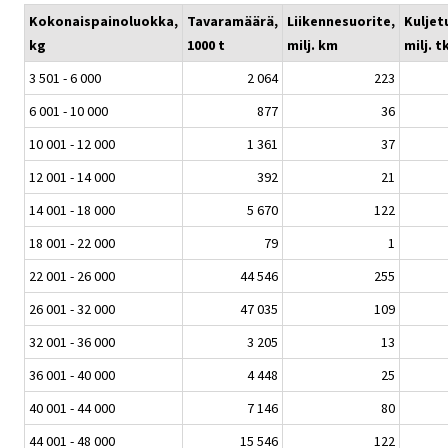
Kokonaispainoluokka,
Tavaramäärä,
Liikennesuorite,
Kuljet
kg
1000 t
milj. km
milj. 
3 501 - 6 000
2 064
223
6 001 - 10 000
877
36
10 001 - 12 000
1 361
37
12 001 - 14 000
392
21
14 001 - 18 000
5 670
122
18 001 - 22 000
79
1
22 001 - 26 000
44 546
255
26 001 - 32 000
47 035
109
32 001 - 36 000
3 205
13
36 001 - 40 000
4 448
25
40 001 - 44 000
7 146
80
44 001 - 48 000
15 546
122