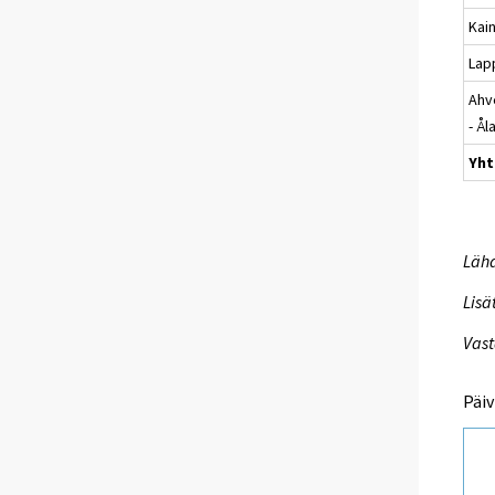
Kai
Lap
Ahv
- Ål
Yht
Lähd
Lisä
Vast
Päiv