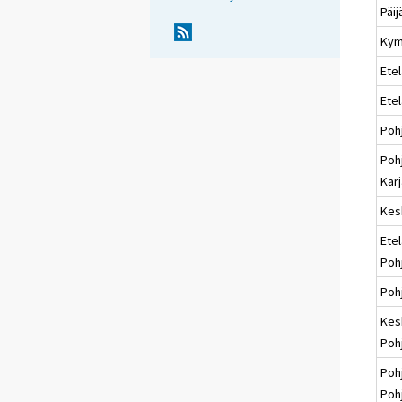
Päi
Kym
Etel
Ete
Poh
Poh
Karj
Kes
Etel
Poh
Poh
Kes
Poh
Poh
Poh