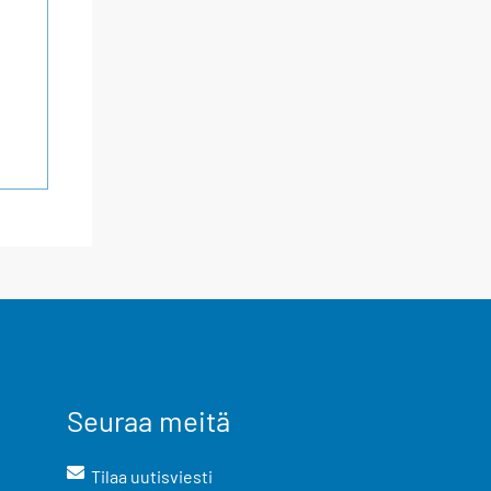
Seuraa meitä
Tilaa uutisviesti