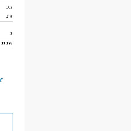
102
2 353
104
415
8 536
361
2
-
-
13 178
205 921
7 119
fi