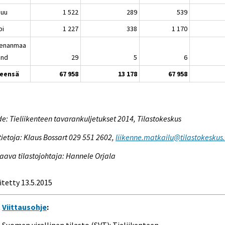
nuu
1 522
289
539
pi
1 227
338
1 170
enanmaa
and
29
5
6
eensä
67 958
13 178
67 958
e: Tieliikenteen tavarankuljetukset 2014, Tilastokeskus
tietoja: Klaus Bossart 029 551 2602,
liikenne.matkailu@tilastokeskus.
aava tilastojohtaja: Hannele Orjala
itetty 13.5.2015
Viittausohje
: