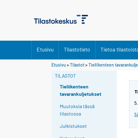
Etusivu
Tilastotieto
Tietoa tilastoist
Etusivu
>
Tilastot
>
Tieliikenteen tavarankulj
TILASTOT
Tieliikenteen
T
tavarankuljetukset
5
Muutoksia tässä
tilastossa
S
Julkistukset