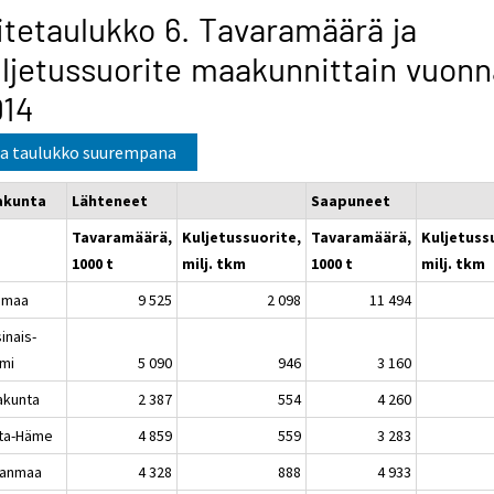
itetaulukko 6. Tavaramäärä ja
ljetussuorite maakunnittain vuonn
014
a taulukko suurempana
akunta
Lähteneet
Saapuneet
Tavaramäärä,
Kuljetussuorite,
Tavaramäärä,
Kuljetuss
1000 t
milj. tkm
1000 t
milj. tkm
imaa
9 525
2 098
11 494
inais-
mi
5 090
946
3 160
akunta
2 387
554
4 260
ta-Häme
4 859
559
3 283
kanmaa
4 328
888
4 933