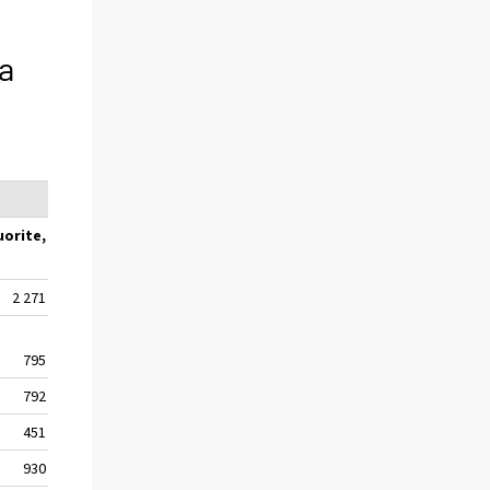
a
Sisäiset
uorite,
Tavaramäärä,
Kuljetussuorite,
1000 t
milj. tkm
2 271
42 500
1 363
795
15 832
587
792
10 849
400
451
9 696
240
930
17 137
437