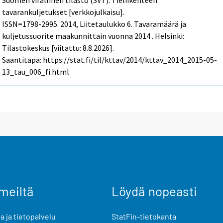
Suomen virallinen tilasto (SVT): Tieliikenteen
tavarankuljetukset [verkkojulkaisu].
ISSN=1798-2995. 2014, Liitetaulukko 6. Tavaramäärä ja
kuljetussuorite maakunnittain vuonna 2014 . Helsinki:
Tilastokeskus [viitattu: 8.8.2026].
Saantitapa: https://stat.fi/til/kttav/2014/kttav_2014_2015-05-
13_tau_006_fi.html
meiltä
Löydä nopeasti
 ja tietopalvelu
StatFin-tietokanta