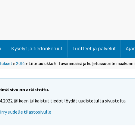
a
Kyselyt ja tiedonkeruut
Tuotteet ja palvelut
Aja
etukset
>
2014
> Liitetaulukko 6. Tavaramäärä ja kuljetussuorite maakunn
ämä sivu on arkistoitu.
.4.2022 jälkeen julkaistut tiedot löydät uudistetulta sivustolta.
iirry uudelle tilastosivulle