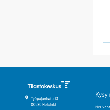
Kysy 
Työpajankatu
13
00580
Helsinki
Neuvonta