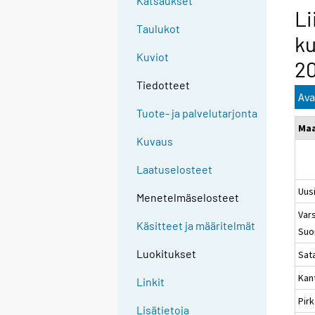
Katsaukset
Li
Taulukot
ku
Kuviot
2
Tiedotteet
Ava
Tuote- ja palvelutarjonta
Ma
Kuvaus
Laatuselosteet
Uus
Menetelmäselosteet
Vars
Käsitteet ja määritelmät
Suo
Luokitukset
Sat
Kan
Linkit
Pir
Lisätietoja