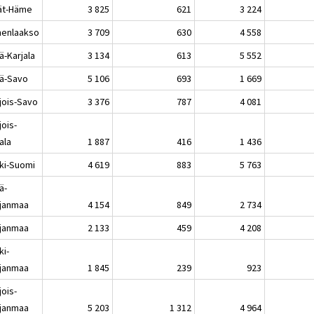
jät-Häme
3 825
621
3 224
enlaakso
3 709
630
4 558
ä-Karjala
3 134
613
5 552
lä-Savo
5 106
693
1 669
jois-Savo
3 376
787
4 081
jois-
ala
1 887
416
1 436
ki-Suomi
4 619
883
5 763
ä-
janmaa
4 154
849
2 734
janmaa
2 133
459
4 208
ki-
janmaa
1 845
239
923
jois-
janmaa
5 203
1 312
4 964