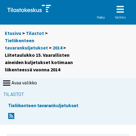
Valikko
Haku
Etusivu
>
Tilastot
>
Tieliikenteen
tavarankuljetukset
>
2014
>
Liitetaulukko 15. Vaarallisten
aineiden kuljetukset kotimaan
liikenteessä vuonna 2014
Avaa valikko
TILASTOT
Tieliikenteen tavarankuljetukset