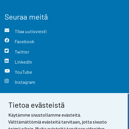
Seuraa meitä
Tilaa uutisviesti
Facebook
Twitter
LinkedIn
YouTube
Instagram
Tietoa evästeistä
Yhteystiedot
Käytämme sivustollamme evästeitä.
Palaute
Välttämättömiä evästeitä tarvitaan, jotta sivusto
toimii oikein. Muita evästeitä tarvitaan videoiden,