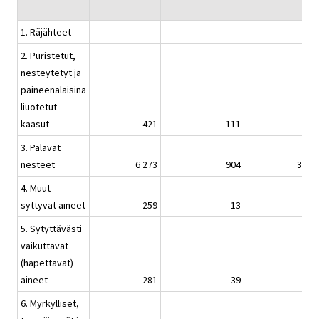
1. Räjähteet
-
-
2. Puristetut,
nesteytetyt ja
paineenalaisina
liuotetut
kaasut
421
111
7 7
3. Palavat
nesteet
6 273
904
32 6
4. Muut
syttyvät aineet
259
13
88
5. Sytyttävästi
vaikuttavat
(hapettavat)
aineet
281
39
91
6. Myrkylliset,