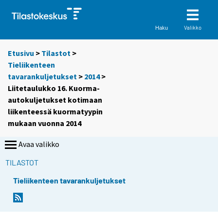
Valikko
Haku
Etusivu
>
Tilastot
>
Tieliikenteen
tavarankuljetukset
>
2014
>
Liitetaulukko 16. Kuorma-
autokuljetukset kotimaan
liikenteessä kuormatyypin
mukaan vuonna 2014
Avaa valikko
TILASTOT
Tieliikenteen tavarankuljetukset