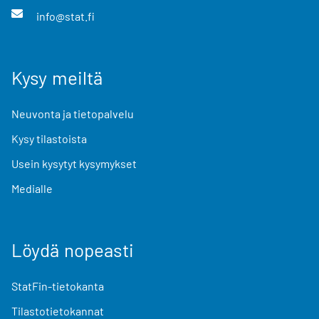
info@stat.fi
Kysy meiltä
Neuvonta ja tietopalvelu
Kysy tilastoista
Usein kysytyt kysymykset
Medialle
Löydä nopeasti
StatFin-tietokanta
Tilastotietokannat