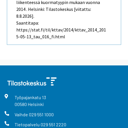
liikenteessä kuormatyypin mukaan vuonna
2014 . Helsinki: Tilastokeskus [viitattu:
8.8.2026].
Saantitapa:
https://stat.fi/til/kttav/2014/kttav_2014_201
5-05-13_tau_016_fi.html
Työpajankatu
13
00580
Helsinki
Vaihde
029 551 1000
Tietopalvelu
029 551 2220