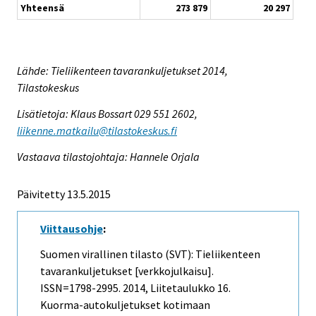
Yhteensä
273 879
20 297
Lähde: Tieliikenteen tavarankuljetukset 2014,
Tilastokeskus
Lisätietoja: Klaus Bossart 029 551 2602,
liikenne.matkailu@tilastokeskus.fi
Vastaava tilastojohtaja: Hannele Orjala
Päivitetty 13.5.2015
Viittausohje
:
Suomen virallinen tilasto (SVT): Tieliikenteen
tavarankuljetukset [verkkojulkaisu].
ISSN=1798-2995. 2014, Liitetaulukko 16.
Kuorma-autokuljetukset kotimaan