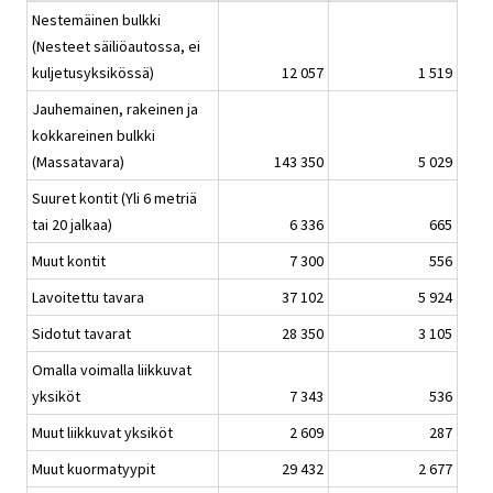
Nestemäinen bulkki
(Nesteet säiliöautossa, ei
kuljetusyksikössä)
12 057
1 519
Jauhemainen, rakeinen ja
kokkareinen bulkki
(Massatavara)
143 350
5 029
Suuret kontit (Yli 6 metriä
tai 20 jalkaa)
6 336
665
Muut kontit
7 300
556
Lavoitettu tavara
37 102
5 924
Sidotut tavarat
28 350
3 105
Omalla voimalla liikkuvat
yksiköt
7 343
536
Muut liikkuvat yksiköt
2 609
287
Muut kuormatyypit
29 432
2 677