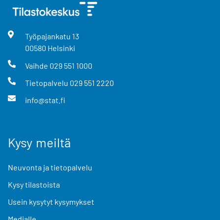
Työpajankatu
13
00580
Helsinki
Vaihde
029 551 1000
Tietopalvelu
029 551 2220
info@stat.fi
Kysy meiltä
Neuvonta ja tietopalvelu
Kysy tilastoista
Usein kysytyt kysymykset
Medialle