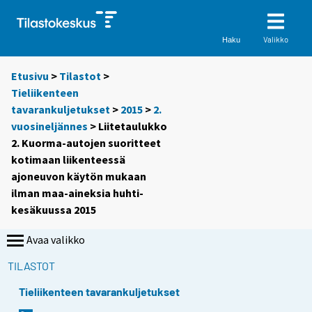
Valikko
Haku
Etusivu
>
Tilastot
>
Tieliikenteen
tavarankuljetukset
>
2015
>
2.
vuosineljännes
> Liitetaulukko
2. Kuorma-autojen suoritteet
kotimaan liikenteessä
ajoneuvon käytön mukaan
ilman maa-aineksia huhti-
kesäkuussa 2015
Avaa valikko
TILASTOT
Tieliikenteen tavarankuljetukset