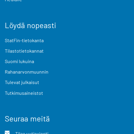
Löydä nopeasti
StatFin-tietokanta
Tilastotietokannat
Suomi lukuina
Rahanarvonmuunnin
Tulevat julkaisut
Tutkimusaineistot
Seuraa meitä
Tilaa uutisviesti