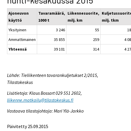
huhti-kesäkuussa 2015
Ajoneuvon
Tavaramäärä,
Liikennesuorite,
Kuljetussuorit
käyttö
1000 t
milj. km
milj. tkm
Yksityinen
3 246
55
1
Ammattimainen
35 855
259
4 0
Yhteensä
39 101
314
4 2
Lähde: Tieliikenteen tavarankuljetukset 2/2015,
Tilastokeskus
Lisätietoja: Klaus Bossart 029 551 2602,
liikenne.matkailu@tilastokeskus.fi
Vastaava tilastojohtaja: Mari Ylä-Jarkko
Päivitetty 25.09.2015