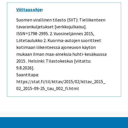
Viittausohje
:
Suomen virallinen tilasto (SVT): Tieliikenteen
tavarankuljetukset [verkkojulkaisu].
ISSN=1798-2995.
2. Vuosineljännes
2015,
Liitetaulukko 2. Kuorma-autojen suoritteet
kotimaan liikenteessä ajoneuvon käytön
mukaan ilman maa-aineksia huhti-kesäkuussa
2015 . Helsinki: Tilastokeskus [viitattu:
9.8.2026].
Saantitapa:
https://stat.fi/til/kttav/2015/02/kttav_2015_
02_2015-09-25_tau_002_fi.html