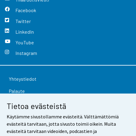
Facebook
Twitter
LinkedIn
YouTube
Instagram
Yhteystiedot
Palaute
Käyttöehdot
Tietoa evästeistä
Tietosuoja
Käytämme sivustollamme evästeitä. Välttämättömiä
evästeitä tarvitaan, jotta sivusto toimii oikein. Muita
Saavutettavuus
evästeitä tarvitaan videoiden, podcastien ja