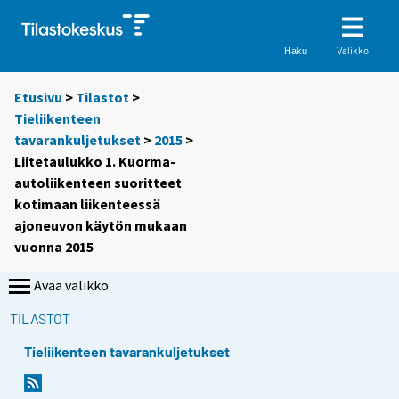
Valikko
Haku
Etusivu
>
Tilastot
>
Tieliikenteen
tavarankuljetukset
>
2015
>
Liitetaulukko 1. Kuorma-
autoliikenteen suoritteet
kotimaan liikenteessä
ajoneuvon käytön mukaan
vuonna 2015
Avaa valikko
TILASTOT
Tieliikenteen tavarankuljetukset