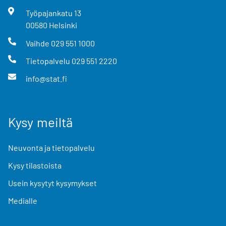
Työpajankatu
13
00580
Helsinki
Vaihde
029 551 1000
Tietopalvelu
029 551 2220
info@stat.fi
Kysy meiltä
Neuvonta ja tietopalvelu
Kysy tilastoista
Usein kysytyt kysymykset
Medialle