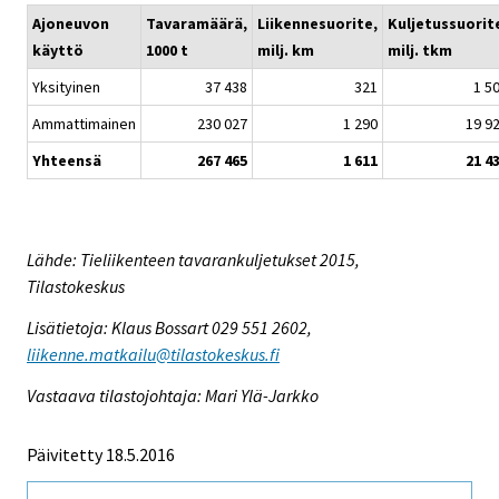
Ajoneuvon
Tavaramäärä,
Liikennesuorite,
Kuljetussuorit
käyttö
1000 t
milj. km
milj. tkm
Yksityinen
37 438
321
1 5
Ammattimainen
230 027
1 290
19 9
Yhteensä
267 465
1 611
21 4
Lähde: Tieliikenteen tavarankuljetukset 2015,
Tilastokeskus
Lisätietoja: Klaus Bossart 029 551 2602,
liikenne.matkailu@tilastokeskus.fi
Vastaava tilastojohtaja: Mari Ylä-Jarkko
Päivitetty 18.5.2016