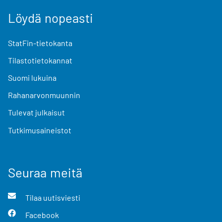
Löydä nopeasti
StatFin-tietokanta
Tilastotietokannat
Suomi lukuina
Rahanarvonmuunnin
Tulevat julkaisut
Tutkimusaineistot
Seuraa meitä
Tilaa uutisviesti
Facebook