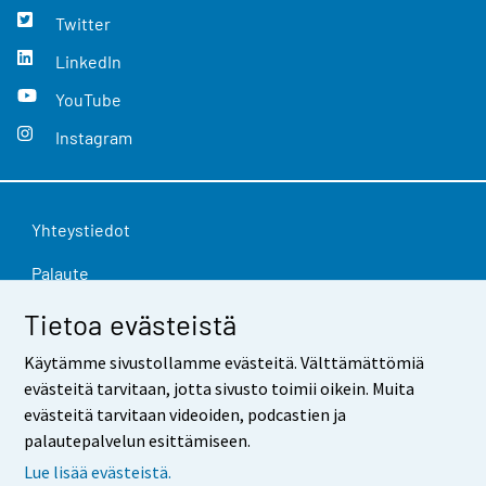
Twitter
LinkedIn
YouTube
Instagram
Yhteystiedot
Palaute
Käyttöehdot
Tietoa evästeistä
Tietosuoja
Käytämme sivustollamme evästeitä. Välttämättömiä
evästeitä tarvitaan, jotta sivusto toimii oikein. Muita
Saavutettavuus
evästeitä tarvitaan videoiden, podcastien ja
palautepalvelun esittämiseen.
Tietoa sivustosta
Lue lisää evästeistä.