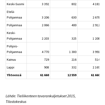
Keski-Suomi
3 392
802
4 181
Etelä-
Pohjanmaa
3 206
630
2 678
Pohjanmaa
2 066
400
2 912
Keski-
Pohjanmaa
2 203
325
1 208
Pohjois-
Pohjanmaa
4 770
1 380
3 991
Kainuu
729
216
514
Lappi
908
332
2 169
Yhteensä
61 660
12 559
61 660
Lähde: Tieliikenteen tavarankuljetukset 2015,
Tilastokeskus