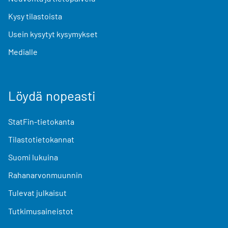
Kysy tilastoista
Usein kysytyt kysymykset
Medialle
Löydä nopeasti
StatFin-tietokanta
Tilastotietokannat
Suomi lukuina
Rahanarvonmuunnin
Tulevat julkaisut
Tutkimusaineistot