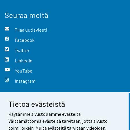
Seuraa meitä
Tilaa uutisviesti
Facebook
Twitter
LinkedIn
YouTube
Instagram
Tietoa evästeistä
Yhteystiedot
Käytämme sivustollamme evästeitä.
Palaute
Välttämättömiä evästeitä tarvitaan, jotta sivusto
toimii oikein. Muita evästeitä tarvitaan videoiden,
Käyttöehdot