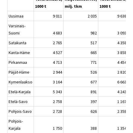
1000 t
milj. tkm
1000 t
mi
Uusimaa
9 011
2 035
9 638
Varsinais-
Suomi
4 683
982
3 093
Satakunta
2 765
517
4 358
Kanta-Häme
4 527
665
3 858
Pirkanmaa
4 713
771
4 454
Päijät-Häme
2 944
526
2 820
Kymenlaakso
3 164
677
6 663
Etelä-Karjala
5 343
891
4 243
Etelä-Savo
2 758
397
1 167
Pohjois-Savo
2 728
626
2 358
Pohjois-
Karjala
1 750
388
1 354