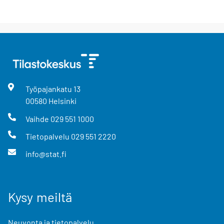
Työpajankatu
13
00580
Helsinki
Vaihde
029 551 1000
Tietopalvelu
029 551 2220
info@stat.fi
Kysy meiltä
Neuvonta ja tietopalvelu