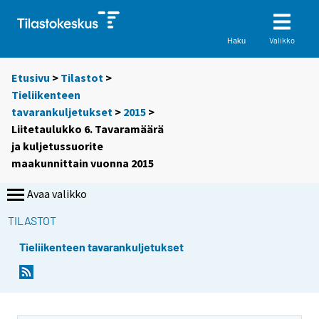
Valikko
Haku
Etusivu
>
Tilastot
>
Tieliikenteen
tavarankuljetukset
>
2015
>
Liitetaulukko 6. Tavaramäärä
ja kuljetussuorite
maakunnittain vuonna 2015
Avaa valikko
TILASTOT
Tieliikenteen tavarankuljetukset