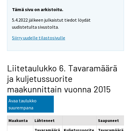
Tämä sivu on arkistoitu.
5.4.2022 jälkeen julkaistut tiedot löydät
uudistetulta sivustolta.
Siirry uudelle tilastosivulle
Liitetaulukko 6. Tavaramäärä
ja kuljetussuorite
maakunnittain vuonna 2015
Avaa taulukko
suurempana
Maakunta
Lähteneet
Saapuneet
Tavaramäärä,
Kuljetussuorite,
Tavaramäärä,
K