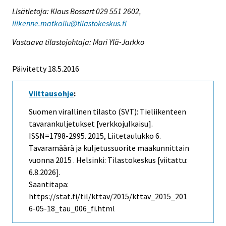
Lisätietoja: Klaus Bossart 029 551 2602,
liikenne.matkailu@tilastokeskus.fi
Vastaava tilastojohtaja: Mari Ylä-Jarkko
Päivitetty 18.5.2016
Viittausohje
:
Suomen virallinen tilasto (SVT): Tieliikenteen
tavarankuljetukset [verkkojulkaisu].
ISSN=1798-2995. 2015, Liitetaulukko 6.
Tavaramäärä ja kuljetussuorite maakunnittain
vuonna 2015 . Helsinki: Tilastokeskus [viitattu:
6.8.2026].
Saantitapa:
https://stat.fi/til/kttav/2015/kttav_2015_201
6-05-18_tau_006_fi.html