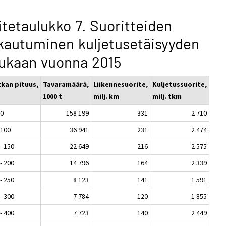
itetaulukko 7. Suoritteiden
kautuminen kuljetusetäisyyden
ukaan vuonna 2015
kan pituus,
Tavaramäärä,
Liikennesuorite,
Kuljetussuorite,
1000 t
milj. km
milj. tkm
50
158 199
331
2 710
 100
36 941
231
2 474
- 150
22 649
216
2 575
- 200
14 796
164
2 339
- 250
8 123
141
1 591
- 300
7 784
120
1 855
- 400
7 723
140
2 449