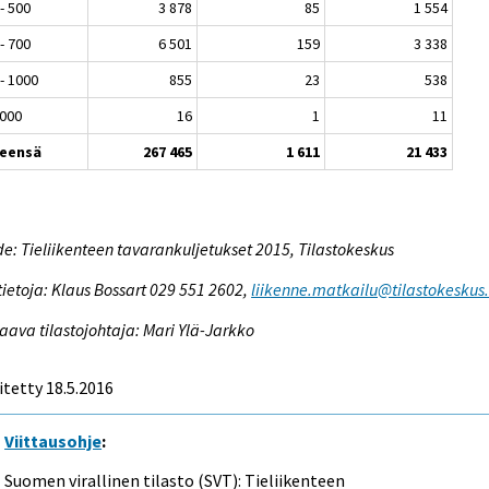
- 500
3 878
85
1 554
- 700
6 501
159
3 338
- 1000
855
23
538
1000
16
1
11
eensä
267 465
1 611
21 433
e: Tieliikenteen tavarankuljetukset 2015, Tilastokeskus
tietoja: Klaus Bossart 029 551 2602,
liikenne.matkailu@tilastokeskus.
aava tilastojohtaja: Mari Ylä-Jarkko
itetty 18.5.2016
Viittausohje
:
Suomen virallinen tilasto (SVT): Tieliikenteen