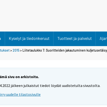
a
Kyselyt ja tiedonkeruut
Tuotteet ja palvelut
Aja
etukset
>
2015
> Liitetaulukko 7. Suoritteiden jakautuminen kuljetusetä
ämä sivu on arkistoitu.
.4.2022 jälkeen julkaistut tiedot löydät uudistetulta sivustolta.
iirry uudelle tilastosivulle