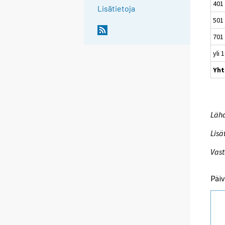
401 
Lisätietoja
501 
701 
yli 
Yht
Lähd
Lisä
Vast
Päiv