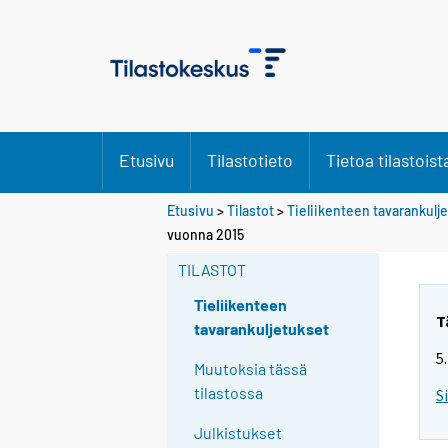
Etusivu
Tilastotieto
Tietoa tilastoist
Etusivu
>
Tilastot
>
Tieliikenteen tavarankulj
vuonna 2015
TILASTOT
Tieliikenteen
T
tavarankuljetukset
5
Muutoksia tässä
tilastossa
S
Julkistukset