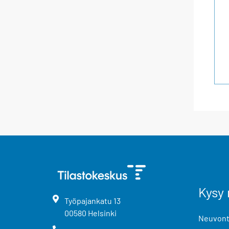
Kysy 
Työpajankatu
13
00580
Helsinki
Neuvonta