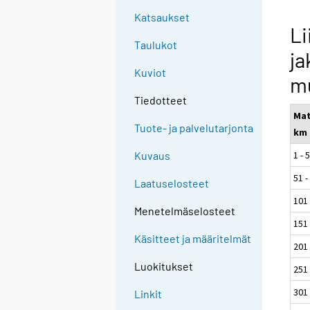
Katsaukset
Li
Taulukot
ja
Kuviot
m
Tiedotteet
Mat
Tuote- ja palvelutarjonta
km
1 - 
Kuvaus
51 -
Laatuselosteet
101 
Menetelmäselosteet
151 
Käsitteet ja määritelmät
201 
Luokitukset
251 
301 
Linkit