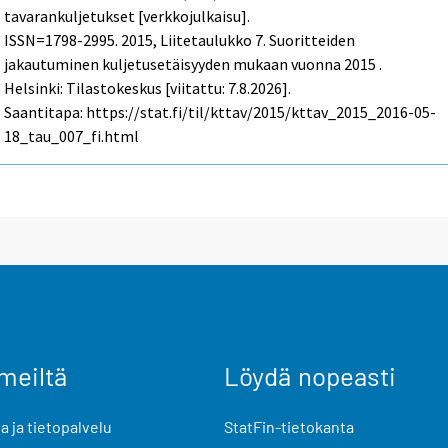
tavarankuljetukset [verkkojulkaisu].
ISSN=1798-2995. 2015, Liitetaulukko 7. Suoritteiden
jakautuminen kuljetusetäisyyden mukaan vuonna 2015 .
Helsinki: Tilastokeskus [viitattu: 7.8.2026].
Saantitapa: https://stat.fi/til/kttav/2015/kttav_2015_2016-05-
18_tau_007_fi.html
meiltä
Löydä nopeasti
 ja tietopalvelu
StatFin-tietokanta