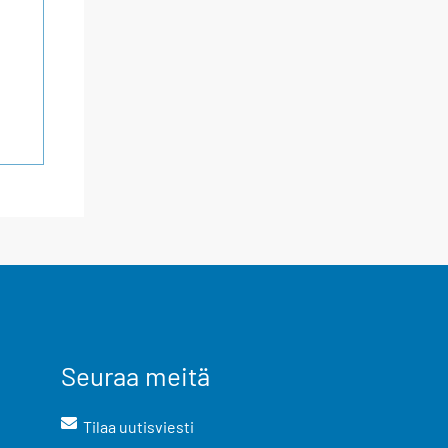
Seuraa meitä
Tilaa uutisviesti