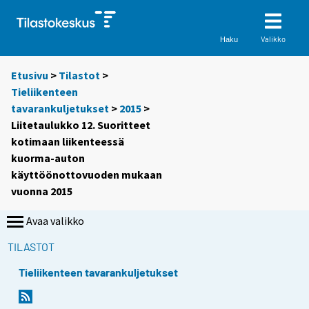
Valikko
Haku
Etusivu
>
Tilastot
>
Tieliikenteen
tavarankuljetukset
>
2015
>
Liitetaulukko 12. Suoritteet
kotimaan liikenteessä
kuorma-auton
käyttöönottovuoden mukaan
vuonna 2015
Avaa valikko
TILASTOT
Tieliikenteen tavarankuljetukset