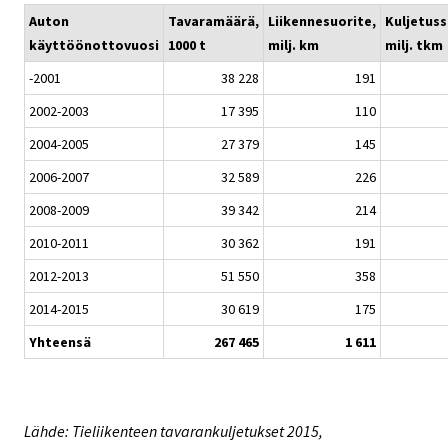
Auton
Tavaramäärä,
Liikennesuorite,
Kuljetuss
käyttöönottovuosi
1000 t
milj. km
milj. tkm
-2001
38 228
191
2002-2003
17 395
110
2004-2005
27 379
145
2006-2007
32 589
226
2008-2009
39 342
214
2010-2011
30 362
191
2012-2013
51 550
358
2014-2015
30 619
175
Yhteensä
267 465
1 611
Lähde: Tieliikenteen tavarankuljetukset 2015,