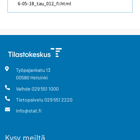
6-05-18_tau_012_fi.html
Työpajankatu
13
00580
Helsinki
Vaihde
029 551 1000
Tietopalvelu
029 551 2220
info@stat.fi
Kysy meiltä