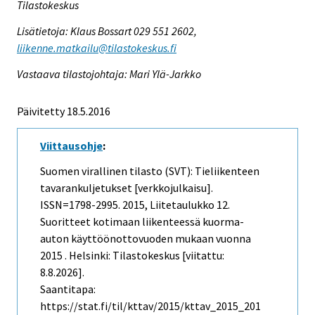
Tilastokeskus
Lisätietoja: Klaus Bossart 029 551 2602,
liikenne.matkailu@tilastokeskus.fi
Vastaava tilastojohtaja: Mari Ylä-Jarkko
Päivitetty 18.5.2016
Viittausohje
:
Suomen virallinen tilasto (SVT): Tieliikenteen
tavarankuljetukset [verkkojulkaisu].
ISSN=1798-2995. 2015, Liitetaulukko 12.
Suoritteet kotimaan liikenteessä kuorma-
auton käyttöönottovuoden mukaan vuonna
2015 . Helsinki: Tilastokeskus [viitattu:
8.8.2026].
Saantitapa:
https://stat.fi/til/kttav/2015/kttav_2015_201