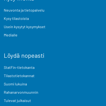
Neuvonta ja tietopalvelu
Kysy tilastoista
Usein kysytyt kysymykset
Medialle
Löydä nopeasti
StatFin-tietokanta
Tilastotietokannat
Suomi lukuina
Rahanarvonmuunnin
Tulevat julkaisut