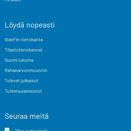
Löydä nopeasti
StatFin-tietokanta
Tilastotietokannat
Suomi lukuina
Rahanarvonmuunnin
Tulevat julkaisut
Tutkimusaineistot
Seuraa meitä
Tilaa uutisviesti