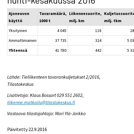
huhti-kesäkuussa 2016
Ajoneuvon
Tavaramäärä,
Liikennesuorite,
Kuljetussuorit
käyttö
1000 t
milj. km
milj. tkm
Yksityinen
4 045
118
2
Ammattimainen
37 735
324
5 0
Yhteensä
41 780
442
5 3
Lähde: Tieliikenteen tavarankuljetukset 2/2016,
Tilastokeskus
Lisätietoja: Klaus Bossart 029 551 2602,
liikenne.matkailu@tilastokeskus.fi
Vastaava tilastojohtaja: Mari Ylä-Jarkko
Päivitetty 22.9.2016