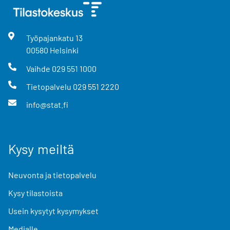
Työpajankatu
13
00580
Helsinki
Vaihde
029 551 1000
Tietopalvelu
029 551 2220
info@stat.fi
Kysy meiltä
Neuvonta ja tietopalvelu
Kysy tilastoista
Usein kysytyt kysymykset
Medialle