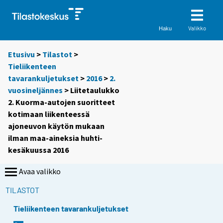
Valikko
Haku
Etusivu
>
Tilastot
>
Tieliikenteen
tavarankuljetukset
>
2016
>
2.
vuosineljännes
> Liitetaulukko
2. Kuorma-autojen suoritteet
kotimaan liikenteessä
ajoneuvon käytön mukaan
ilman maa-aineksia huhti-
kesäkuussa 2016
Avaa valikko
TILASTOT
Tieliikenteen tavarankuljetukset