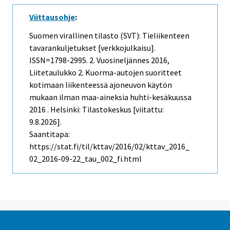
Viittausohje
:
Suomen virallinen tilasto (SVT): Tieliikenteen
tavarankuljetukset [verkkojulkaisu].
ISSN=1798-2995.
2. Vuosineljännes
2016,
Liitetaulukko 2. Kuorma-autojen suoritteet
kotimaan liikenteessä ajoneuvon käytön
mukaan ilman maa-aineksia huhti-kesäkuussa
2016 . Helsinki: Tilastokeskus [viitattu:
9.8.2026].
Saantitapa:
https://stat.fi/til/kttav/2016/02/kttav_2016_
02_2016-09-22_tau_002_fi.html