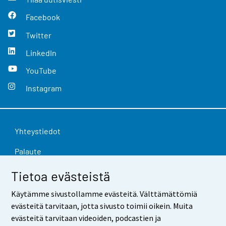
Facebook
Twitter
LinkedIn
YouTube
Instagram
Yhteystiedot
Palaute
Käyttöehdot
Tietoa evästeistä
Tietosuoja
Käytämme sivustollamme evästeitä. Välttämättömiä
evästeitä tarvitaan, jotta sivusto toimii oikein. Muita
Saavutettavuus
evästeitä tarvitaan videoiden, podcastien ja