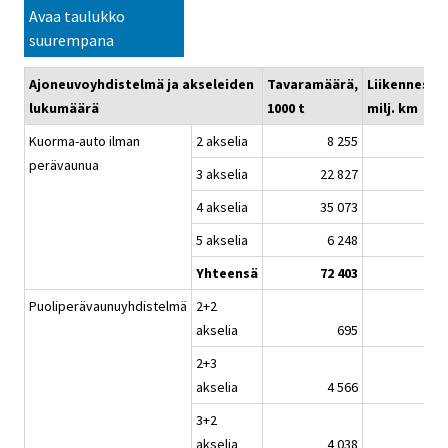
Avaa taulukko
suurempana
Ajoneuvoyhdistelmä ja akseleiden
Tavaramäärä,
Liikennesuor
lukumäärä
1000 t
milj. km
Kuorma-auto ilman
2 akselia
8 255
perävaunua
3 akselia
22 827
4 akselia
35 073
5 akselia
6 248
Yhteensä
72 403
Puoliperävaunuyhdistelmä
2+2
akselia
695
2+3
akselia
4 566
3+2
akselia
4 038