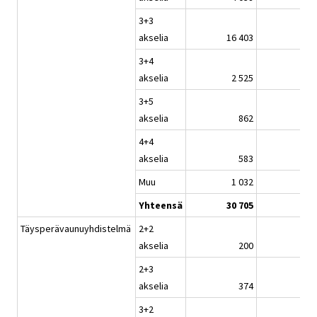
3+3
akselia
16 403
3+4
akselia
2 525
3+5
akselia
862
4+4
akselia
583
Muu
1 032
Yhteensä
30 705
Täysperävaunuyhdistelmä
2+2
akselia
200
2+3
akselia
374
3+2