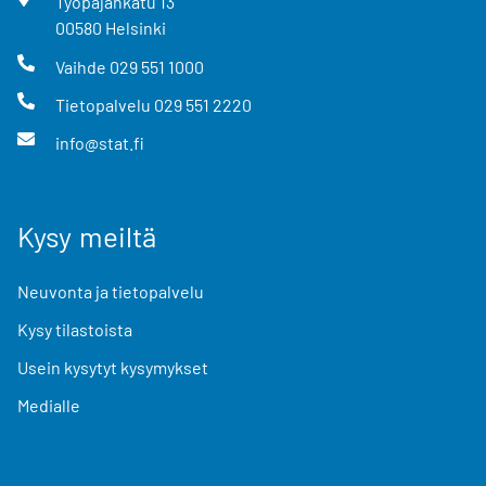
Työpajankatu
13
00580
Helsinki
Vaihde
029 551 1000
Tietopalvelu
029 551 2220
info@stat.fi
Kysy meiltä
Neuvonta ja tietopalvelu
Kysy tilastoista
Usein kysytyt kysymykset
Medialle