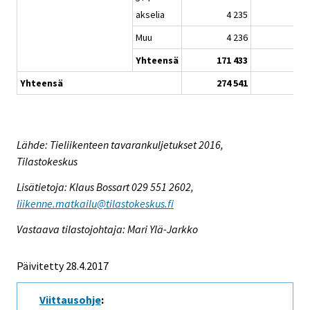
akselia
4 235
Muu
4 236
Yhteensä
171 433
Yhteensä
274 541
Lähde: Tieliikenteen tavarankuljetukset 2016,
Tilastokeskus
Lisätietoja: Klaus Bossart 029 551 2602,
liikenne.matkailu@tilastokeskus.fi
Vastaava tilastojohtaja: Mari Ylä-Jarkko
Päivitetty 28.4.2017
Viittausohje
: