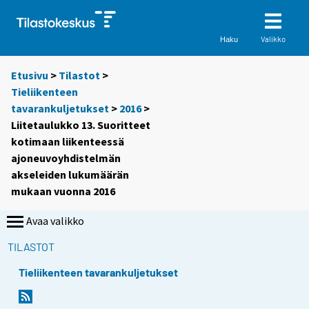
Valikko
Haku
Etusivu
>
Tilastot
>
Tieliikenteen
tavarankuljetukset
>
2016
>
Liitetaulukko 13. Suoritteet
kotimaan liikenteessä
ajoneuvoyhdistelmän
akseleiden lukumäärän
mukaan vuonna 2016
Avaa valikko
TILASTOT
Tieliikenteen tavarankuljetukset