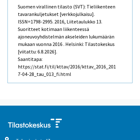
Suomen virallinen tilasto (SVT): Tieliikenteen
tavarankuljetukset [verkkojulkaisu].
ISSN=1798-2995. 2016, Liitetaulukko 13.
Suoritteet kotimaan liikenteessä
ajoneuvoyhdistelmän akseleiden lukumäärän
mukaan vuonna 2016 . Helsinki: Tilastokeskus
[viitattu: 6.8.2026].
Saantitapa:
https://stat.fi/til/kttav/2016/kttav_2016_201
7-04-28_tau_013_fi.html