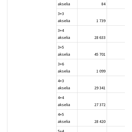
akselia
84
3+3
akselia
1 739
3+4
akselia
28 633
3+5
akselia
45 701
3+6
akselia
1 099
4+3
akselia
29 341
4+4
akselia
27 372
4+5
akselia
28 420
5+4