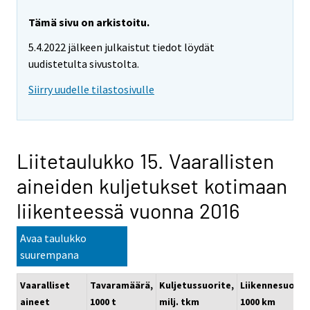
Tämä sivu on arkistoitu.
5.4.2022 jälkeen julkaistut tiedot löydät
uudistetulta sivustolta.
Siirry uudelle tilastosivulle
Liitetaulukko 15. Vaarallisten
aineiden kuljetukset kotimaan
liikenteessä vuonna 2016
Avaa taulukko
suurempana
Vaaralliset
Tavaramäärä,
Kuljetussuorite,
Liikennesuorit
aineet
1000 t
milj. tkm
1000 km