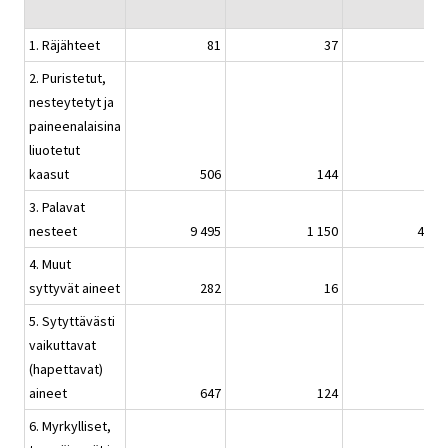
1. Räjähteet
81
37
1 2
2. Puristetut,
nesteytetyt ja
paineenalaisina
liuotetut
kaasut
506
144
9 4
3. Palavat
nesteet
9 495
1 150
45 5
4. Muut
syttyvät aineet
282
16
78
5. Sytyttävästi
vaikuttavat
(hapettavat)
aineet
647
124
5 6
6. Myrkylliset,