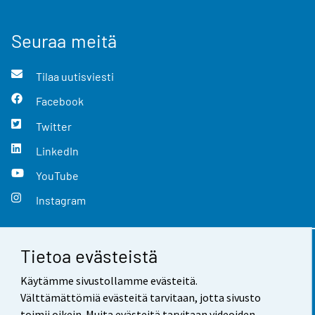
Seuraa meitä
Tilaa uutisviesti
Facebook
Twitter
LinkedIn
YouTube
Instagram
Tietoa evästeistä
Yhteystiedot
Käytämme sivustollamme evästeitä.
Palaute
Välttämättömiä evästeitä tarvitaan, jotta sivusto
toimii oikein. Muita evästeitä tarvitaan videoiden,