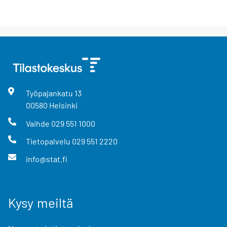
Työpajankatu
13
00580
Helsinki
Vaihde
029 551 1000
Tietopalvelu
029 551 2220
info@stat.fi
Kysy meiltä