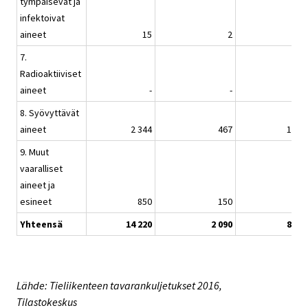
tympäisevät ja
infektoivat
aineet
15
2
20
7.
Radioaktiiviset
aineet
-
-
8. Syövyttävät
aineet
2 344
467
12 8
9. Muut
vaaralliset
aineet ja
esineet
850
150
7 0
Yhteensä
14 220
2 090
82 8
Lähde: Tieliikenteen tavarankuljetukset 2016,
Tilastokeskus