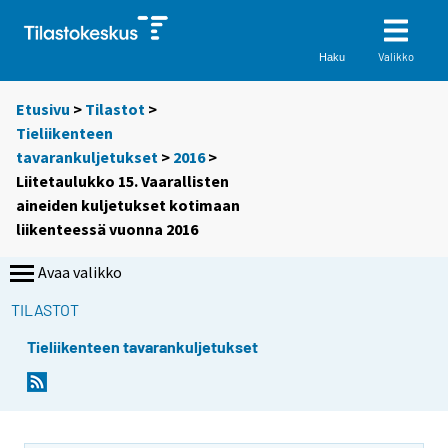
Valikko
Haku
Etusivu
>
Tilastot
>
Tieliikenteen
tavarankuljetukset
>
2016
>
Liitetaulukko 15. Vaarallisten
aineiden kuljetukset kotimaan
liikenteessä vuonna 2016
Avaa valikko
TILASTOT
Tieliikenteen tavarankuljetukset