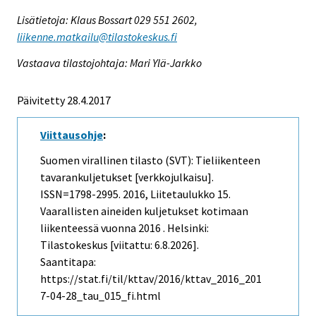
Lisätietoja: Klaus Bossart 029 551 2602,
liikenne.matkailu@tilastokeskus.fi
Vastaava tilastojohtaja: Mari Ylä-Jarkko
Päivitetty 28.4.2017
Viittausohje
:
Suomen virallinen tilasto (SVT): Tieliikenteen
tavarankuljetukset [verkkojulkaisu].
ISSN=1798-2995. 2016, Liitetaulukko 15.
Vaarallisten aineiden kuljetukset kotimaan
liikenteessä vuonna 2016 . Helsinki:
Tilastokeskus [viitattu: 6.8.2026].
Saantitapa:
https://stat.fi/til/kttav/2016/kttav_2016_201
7-04-28_tau_015_fi.html